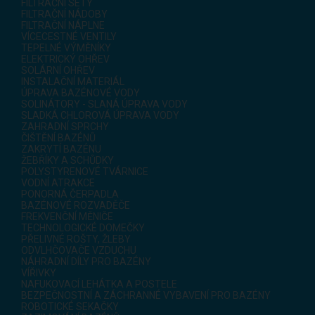
FILTRAČNÍ SETY
FILTRAČNÍ NÁDOBY
FILTRAČNÍ NÁPLNE
VÍCECESTNÉ VENTILY
TEPELNÉ VÝMĚNÍKY
ELEKTRICKÝ OHŘEV
SOLÁRNÍ OHŘEV
INSTALAČNÍ MATERIÁL
ÚPRAVA BAZÉNOVÉ VODY
SOLINÁTORY - SLANÁ ÚPRAVA VODY
SLADKÁ CHLOROVÁ ÚPRAVA VODY
ZAHRADNÍ SPRCHY
ČIŠTĚNÍ BAZÉNŮ
ZAKRYTÍ BAZÉNU
ŽEBŘÍKY A SCHŮDKY
POLYSTYRENOVÉ TVÁRNICE
VODNÍ ATRAKCE
PONORNÁ ČERPADLA
BAZÉNOVÉ ROZVADĚČE
FREKVENČNÍ MĚNIČE
TECHNOLOGICKÉ DOMEČKY
PŘELIVNÉ ROŠTY, ŽLEBY
ODVLHČOVAČE VZDUCHU
NÁHRADNÍ DÍLY PRO BAZÉNY
VÍŘIVKY
NAFUKOVACÍ LEHÁTKA A POSTELE
BEZPEČNOSTNÍ A ZÁCHRANNÉ VYBAVENÍ PRO BAZÉNY
ROBOTICKÉ SEKAČKY