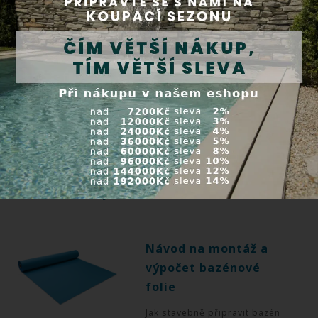
Doprava je ZDARMA při objednávce zboží nad 5000 Kč.
Platbu můžete realizovat dobírkou, online platební
kartou, převodem na účet nebo přes PayPal. Při osobním
vyzvednutí je možná platba v hotovosti a platební kartou.
O termínu dodání Vám ochotně poradíme na tel. čísle
+420
723 355 306
.
Detailnější informace o způsobech dopravy naleznete v sekci
Obchodní podmínky
.
Užitečné rady
Návod na montáž a
výpočet bazénové
folie
Jak stavebně připravit bazén