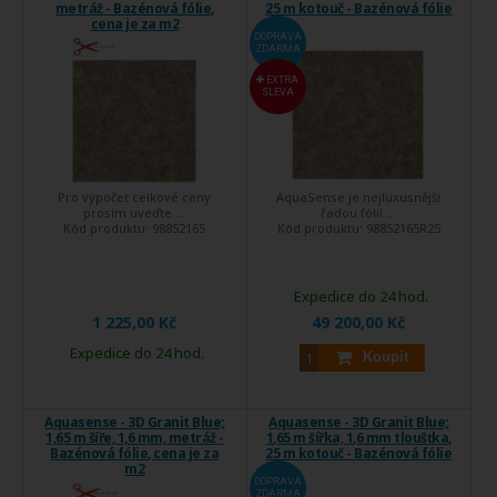
metráž - Bazénová fólie,
25 m kotouč - Bazénová fólie
cena je za m2
DOPRAVA
ZDARMA
EXTRA
SLEVA
Pro výpočet celkové ceny
AquaSense je nejluxusnější
prosím uveďte ...
řadou fólií ...
Kód produktu:
98852165
Kód produktu:
98852165R25
Expedice do 24 hod.
1 225,00 Kč
49 200,00 Kč
Expedice do 24 hod.
Koupit
Aquasense - 3D Granit Blue;
Aquasense - 3D Granit Blue;
1,65 m šíře, 1,6 mm, metráž -
1,65 m šířka, 1,6 mm tloušťka,
Bazénová fólie, cena je za
25 m kotouč - Bazénová fólie
m2
DOPRAVA
ZDARMA