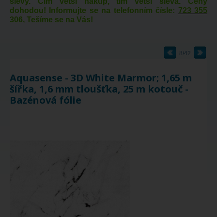
slevy. Čím větší nákup, tím větší sleva. Ceny
dohodou! Informujte se na telefonním čísle:
723 355
306
, Tešíme se na Vás!
8/42
Aquasense - 3D White Marmor; 1,65 m
šířka, 1,6 mm tloušťka, 25 m kotouč -
Bazénová fólie