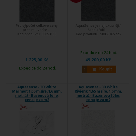
Pro výpočet celkové ceny
AquaSense je nejluxusnější
prosím uveďte ...
řadou fólií ...
Kód produktu:
98853165
Kód produktu:
98853165R25
Expedice do 24 hod.
1 225,00 Kč
49 200,00 Kč
Expedice do 24 hod.
Koupit
Aquasense - 3D White
Aquasense - 3D White
Marmor; 1,65 m šíře, 1,6 mm,
Riviera; 1,65 m šíře, 1,6 mm,
metráž - Bazénová fólie,
metráž - Bazénová fólie,
cena je za m2
cena je za m2