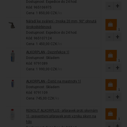
Dostupnost:
Expedice do 24 hod.
-
+
Kód: 965106975
Cena: 1 850,00 CZK
/ks
Nářadí ke sváření - tryska 20 mm, 90° ohnutá
širokoštěrbinová
Dostupnost:
Expedice do 24 hod.
-
+
Kód: 965107124
Cena: 1 450,00 CZK
/ks
ALKORPLAN - Dezinfekce 1l
Dostupnost:
Skladem
Kód: 9791089
-
+
Cena: 1 990,00 CZK
/ks
ALKORPLAN - Čistič na mastnoty 1l
Dostupnost:
Skladem
Kód: 9791109
-
+
Cena: 745,00 CZK
/ks
RENOLIT ALKORPLUS - přípravek proti skvrnám
1l - preventivní přípravek proti vzniku skvrn na
fólii
-
+