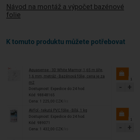
Návod na montáž a výpočet bazénové
folie
K tomuto produktu můžete potřebovat
Aquasense - 3D White Marmor; 1,65 m šíře,
1,6 mm, metráž - Bazénová fólie, cena je za
m2
-
+
Dostupnost:
Expedice do 24 hod.
Kód: 98848165
Cena: 1 225,00 CZK
/ks
AVFol - tekutá PVC fólie - Bílá, 1 kg
Dostupnost:
Expedice do 24 hod.
Kód: 989071
-
+
Cena: 1 432,00 CZK
/ks