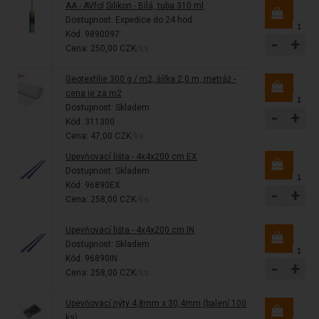
AA - AVfol Silikon - Bílá, tuba 310 ml
Dostupnost:
Expedice do 24 hod.
Kód: 9890097
-
+
Cena: 250,00 CZK
/ks
Geotextilie 300 g / m2, šířka 2,0 m, metráž -
cena je za m2
Dostupnost:
Skladem
-
+
Kód: 311300
Cena: 47,00 CZK
/ks
Upevňovací lišta - 4x4x200 cm EX
Dostupnost:
Skladem
Kód: 96890EX
-
+
Cena: 258,00 CZK
/ks
Upevňovací lišta - 4x4x200 cm IN
Dostupnost:
Skladem
Kód: 96890IN
-
+
Cena: 258,00 CZK
/ks
Upevňovací nýty 4,8mm x 30,4mm (balení 100
ks)