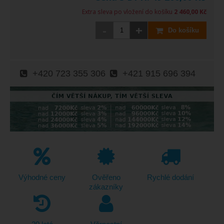
Extra sleva po vložení do košíku
2 460,00 Kč
-
+
Do košíku
+420 723 355 306
+421 915 696 394
Výhodné ceny
Ověřeno
Rychlé dodání
zákazníky