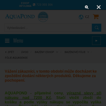
ESHOP
723 355 306
INFOLINKA
CZ
Menu
►
ZPĚT
⋮
ÚVOD
/
BAZÉNY ESHOP
/
BAZÉNOVÉ FÓLIE
/
FÓLIE AQUASENSE
Vážení zákazníci, v tomto období může docházet ke
zpoždění dodání některých produktů. Děkujeme za
pochopení.
AQUAPOND - přijatelné ceny,
výrazné slevy při
nákupu nad 7200 Kč
. Stačí vložit zboží do
košíku a podle výšky nákupu se vypočíta vyška