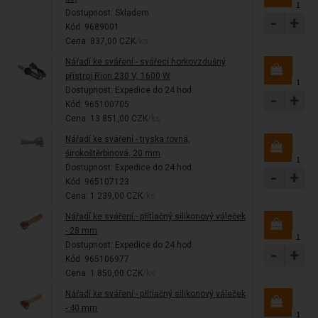
Dostupnost:
Skladem
-
+
Kód: 9689001
Cena: 837,00 CZK
/ks
Nářadí ke sváření - svářecí horkovzdušný
přístroj Rion 230 V, 1600 W
Dostupnost:
Expedice do 24 hod.
-
+
Kód: 965100705
Cena: 13 851,00 CZK
/ks
Nářadí ke sváření - tryska rovná,
širokoštěrbinová, 20 mm
Dostupnost:
Expedice do 24 hod.
-
+
Kód: 965107123
Cena: 1 239,00 CZK
/ks
Nářadí ke sváření - přítlačný silikonový váleček
- 28 mm
Dostupnost:
Expedice do 24 hod.
-
+
Kód: 965106977
Cena: 1 850,00 CZK
/ks
Nářadí ke sváření - přítlačný silikonový váleček
- 40 mm