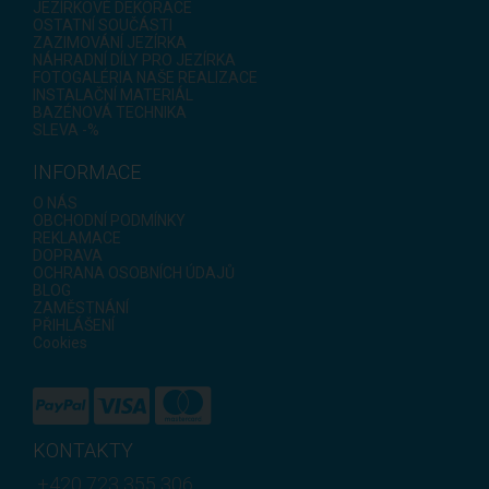
JEZÍRKOVÉ DEKORACE
OSTATNÍ SOUČÁSTI
ZAZIMOVÁNÍ JEZÍRKA
NÁHRADNÍ DÍLY PRO JEZÍRKA
FOTOGALÉRIA NAŠE REALIZACE
INSTALAČNÍ MATERIÁL
BAZÉNOVÁ TECHNIKA
SLEVA -%
INFORMACE
O NÁS
OBCHODNÍ PODMÍNKY
REKLAMACE
DOPRAVA
OCHRANA OSOBNÍCH ÚDAJŮ
BLOG
ZAMĚSTNÁNÍ
PŘIHLÁŠENÍ
Cookies
KONTAKTY
+420 723 355 306