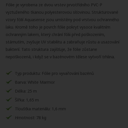
Fólie je vyrobena ze dvou vrstev prvotřídního PVC-P
vyztuženého tkanou polyesterovou síťovinou. Strukturované
vzory fólií Aquasense jsou umístěny pod vrstvou ochranného
laku. Kromě toho je povrch fólie pokryt vysoce kvalitním
ochranným lakem, který chrání fólii před poškozením,
stárnutím, zvyšuje UV stabilitu a zabraňuje růstu a usazování
bakterií. Tato struktura zajišťuje, že fólie zůstane
nepoškozená, i když se v bazénovém tělese vytvoří trhlina.
Typ produktu: Fólie pro vyvařování bazénů
Barva: White Marmor
Délka: 25 m
Šířka: 1,65 m
Tloušťka materiálu: 1,6 mm
Hmotnost: 78 kg