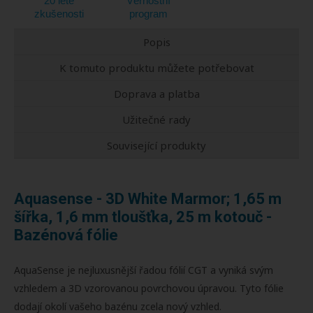
20 leté
Věrnostní
zkušenosti
program
Popis
K tomuto produktu můžete potřebovat
Doprava a platba
Užitečné rady
Související produkty
Aquasense - 3D White Marmor; 1,65 m
šířka, 1,6 mm tloušťka, 25 m kotouč -
Bazénová fólie
AquaSense je nejluxusnější řadou fólií CGT a vyniká svým
vzhledem a 3D vzorovanou povrchovou úpravou. Tyto fólie
dodají okolí vašeho bazénu zcela nový vzhled.