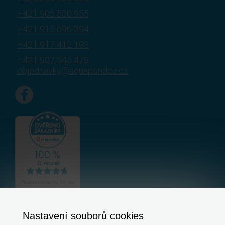
+421 905 500 955
+421 915 696 394
+421 917 412 193
+421 907 545 479
objednavky@aquapondcz.cz
Nastavení souborů cookies