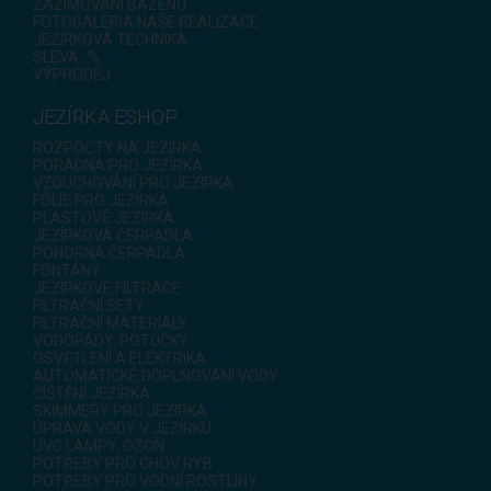
ZAZIMOVÁNÍ BAZÉNŮ
FOTOGALÉRIA NAŠE REALIZACE
JEZÍRKOVÁ TECHNIKA
SLEVA -%
VÝPRODEJ
JEZÍRKA ESHOP
ROZPOČTY NA JEZÍRKA
PORADNA PRO JEZÍRKA
VZDUCHOVÁNÍ PRO JEZÍRKA
FÓLIE PRO JEZÍRKA
PLASTOVÉ JEZÍRKA
JEZÍRKOVÁ ČERPADLA
PONORNÁ ČERPADLA
FONTÁNY
JEZÍRKOVÉ FILTRACE
FILTRAČNÍ SETY
FILTRAČNÍ MATERIÁLY
VODOPÁDY, POTŮČKY
OSVĚTLENÍ A ELEKTRIKA
AUTOMATICKÉ DOPLŇOVÁNÍ VODY
ČIŠTĚNÍ JEZÍRKA
SKIMMERY PRO JEZÍRKA
ÚPRAVA VODY V JEZÍRKU
UVC LAMPY, OZON
POTŘEBY PRO CHOV RYB
POTŘEBY PRO VODNÍ ROSTLINY