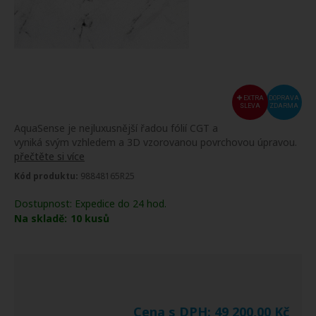
EXTRA
DOPRAVA
SLEVA
ZDARMA
AquaSense je nejluxusnější řadou fólií CGT a
vyniká svým vzhledem a 3D vzorovanou povrchovou úpravou.
přečtěte si více
Kód produktu:
98848165R25
Dostupnost:
Expedice do 24 hod.
Na skladě:
10
kusů
Cena s DPH:
49 200,00
Kč