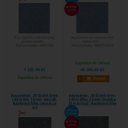
EXTRA
SLEVA
Pro výpočet celkové ceny
AquaSense je nejluxusnější
prosím uveďte ...
řadou fólií ...
Kód produktu:
98851165
Kód produktu:
98851165R25
Expedice do 24 hod.
1 225,00 Kč
49 200,00 Kč
Expedice do 24 hod.
Koupit
Aquasense - 3D Granit Grey;
Aquasense - 3D Granit Grey;
1,65 m šíře, 1,6 mm, metráž -
1,65 m šířka, 1,6 mm tloušťka,
Bazénová fólie, cena je za
25 m kotouč - Bazénová fólie
m2
DOPRAVA
ZDARMA
EXTRA
SLEVA