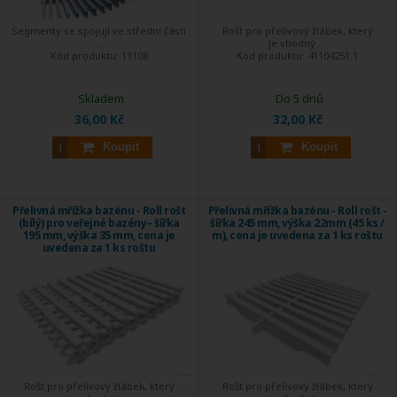
Segmenty se spojují ve střední části
Rošt pro přelivový žlábek, který
...
je vhodný ...
Kód produktu:
11108
Kód produktu:
41104251.1
Skladem
Do 5 dnů
36,00 Kč
32,00 Kč
Koupit
Koupit
Přelivná mřížka bazénu - Roll rošt
Přelivná mřížka bazénu - Roll rošt -
(bílý) pro veřejné bazény– šířka
šířka 245 mm, výška 22mm (45 ks /
195 mm, výška 35 mm, cena je
m), cena je uvedena za 1 ks roštu
uvedena za 1 ks roštu
Rošt pro přelivový žlábek, který
Rošt pro přelivový žlábek, který