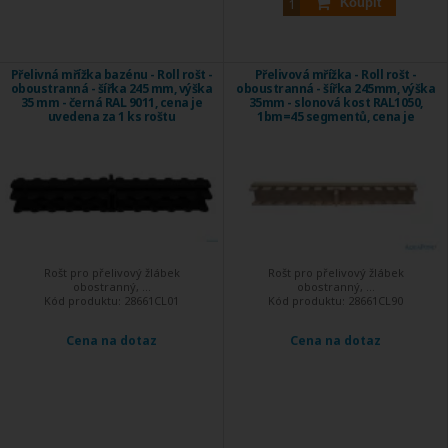
Koupit
Přelivná mřížka bazénu - Roll rošt -
Přelivová mřížka - Roll rošt -
oboustranná - šířka 245 mm, výška
oboustranná - šířka 245mm, výška
35 mm - černá RAL 9011, cena je
35mm - slonová kost RAL1050,
uvedena za 1 ks roštu
1bm=45 segmentů, cena je
uvedena za 1 ks roštu
Rošt pro přelivový žlábek
Rošt pro přelivový žlábek
obostranný, ...
obostranný, ...
Kód produktu:
28661CL01
Kód produktu:
28661CL90
Cena na dotaz
Cena na dotaz