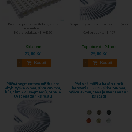
Rošt pro přelivový žlábek, který
Segmenty se spojují ve střední části
je vhodný ...
...
Kód produktu:
41104250
Kód produktu:
11107
Skladem
Expedice do 24 hod.
27,00 Kč
29,00 Kč
Koupit
Koupit
Příčná segmentová mřížka pro
Přelivná mřížka bazénu, rošt
ohyb, výška 22mm, šířka 245 mm,
barevný GC 2535 - šířka 246 mm,
bílá, 1bm = 45 segmentů, cena je
výška 35 mm, cena je uvedena za 1
uvedena za 1 ks roštu
ks roštu