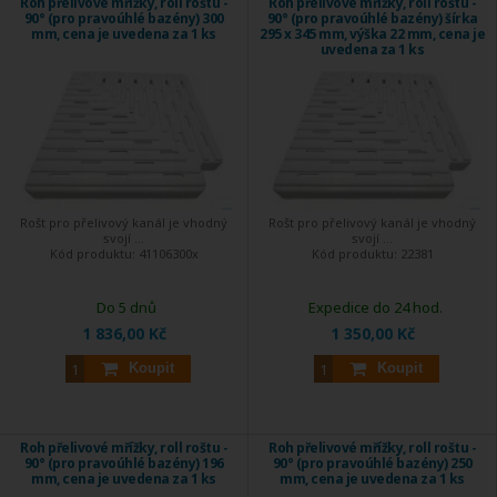
Roh přelivové mřížky, roll roštu -
Roh přelivové mřížky, roll roštu -
90° (pro pravoúhlé bazény) 300
90° (pro pravoúhlé bazény) šírka
mm, cena je uvedena za 1 ks
295 x 345 mm, výška 22 mm, cena je
uvedena za 1 ks
Rošt pro přelivový kanál je vhodný
Rošt pro přelivový kanál je vhodný
svojí ...
svojí ...
Kód produktu:
41106300x
Kód produktu:
22381
Do 5 dnů
Expedice do 24 hod.
1 836,00 Kč
1 350,00 Kč
Koupit
Koupit
Roh přelivové mřížky, roll roštu -
Roh přelivové mřížky, roll roštu -
90° (pro pravoúhlé bazény) 196
90° (pro pravoúhlé bazény) 250
mm, cena je uvedena za 1 ks
mm, cena je uvedena za 1 ks