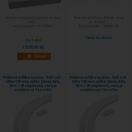
Rošt pro přelivový kanál je vhodný
Rošt pro přelivový žlábek, který
svojí ...
je vhodný ...
Kód produktu:
41107250x
Kód produktu:
28656CL60
Cena na dotaz
Do 5 dnů
1 539,00 Kč
Koupit
Přelivná mřížka bazénu - Roll rošt -
Přelivná mřížka bazénu - Roll rošt -
šířka 195 mm, výška 22mm, bíla,
šířka 195 mm, výška 22mm, bíla,
1bm = 45 segmentů, cena je
1bm = 45 segmentů, cena je
uvedena za 1 ks roštu
uvedena za 1 ks roštu