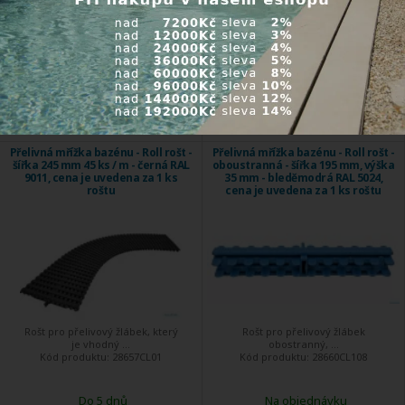
Cena na dotaz
Cena na dotaz
Přelivná mřížka bazénu - Roll rošt -
Přelivná mřížka bazénu - Roll rošt -
šířka 245 mm 45 ks / m - černá RAL
oboustranná - šířka 195 mm, výška
9011, cena je uvedena za 1 ks
35 mm - bleděmodrá RAL 5024,
roštu
cena je uvedena za 1 ks roštu
Rošt pro přelivový žlábek, který
Rošt pro přelivový žlábek
je vhodný ...
obostranný, ...
Kód produktu:
28657CL01
Kód produktu:
28660CL108
Do 5 dnů
Na objednávku