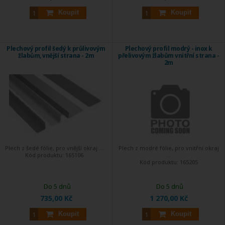
Koupit
Koupit
Plechový profil šedý k průlivovým
Plechový profil modrý - inox k
žlabům, vnější strana - 2m
přelivovým žlabům vnitřní strana -
2m
Plech z šedé fólie, pro vnější okraj ...
Plech z modré fólie, pro vnitřní okraj
Kód produktu:
165106
...
Kód produktu:
165205
Do 5 dnů
Do 5 dnů
735,00 Kč
1 270,00 Kč
Koupit
Koupit