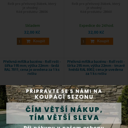
Rošt pro přelivový žlábek, který
Rošt pro přelivový žlábek, který
je vhodný ...
je vhodný ...
Kód produktu:
28656
Kód produktu:
28660
Skladem
Expedice do 24 hod.
32,00 Kč
32,00 Kč
Koupit
Koupit
Přelivná mřížka bazénu - Roll rošt -
Přelivná mřížka bazénu - Roll rošt -
šířka 195 mm, výška 22mm - šedá
šírka 295 mm, výška 22mm - tmavě
RAL 7011, cena je uvedena za 1 ks
hnědá RAL 8002, cena je uvedena
roštu
za 1 ks roštu
Rošt pro přelivový žlábek, který
Rošt pro přelivový žlábek, který
je vhodný ...
je vhodný ...
Kód produktu:
28656-37258
Kód produktu:
28658CL109