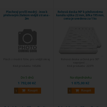
Plechový profil modrý - inox k
Rohová deska 90° k přelivovému
přelivovým žlabům vnější strana -
kanálu výška 22 mm, šířka 195 mm,
2m
cena je uvedena za 1 ks
Plech z modré fólie, pro vnější okraj
Rohová deska určená pro 90°
...
napojení ...
Kód produktu:
165206
Kód produktu:
22379
Do 5 dnů
Na objednávku
1 792,00 Kč
1 075,00 Kč
Koupit
Koupit