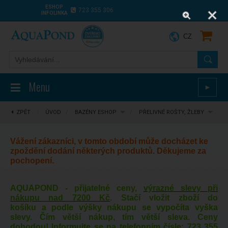
ESHOP
723 355 306
INFOLINKA
CZ
Menu
►
ZPĚT
⋮
ÚVOD
/
BAZÉNY ESHOP
/
PŘELIVNÉ ROŠTY, ŽLEBY
Vážení zákazníci, v tomto období může docházet ke
zpoždění dodání některých produktů. Děkujeme za
pochopení.
AQUAPOND - přijatelné ceny,
výrazné slevy při
nákupu nad 7200 Kč
. Stačí vložit zboží do
košíku a podle výšky nákupu se vypočíta vyška
slevy. Čím větší nákup, tím větší sleva. Ceny
dohodou! Informujte se na telefonním čísle:
723 355