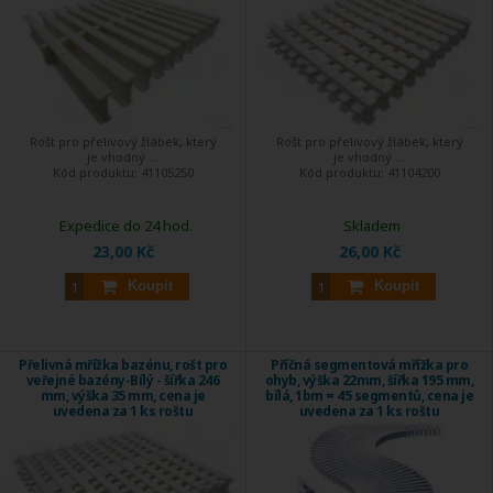
Rošt pro přelivový žlábek, který
Rošt pro přelivový žlábek, který
je vhodný ...
je vhodný ...
Kód produktu:
41105250
Kód produktu:
41104200
Expedice do 24 hod.
Skladem
23,00 Kč
26,00 Kč
Koupit
Koupit
Přelivná mřížka bazénu, rošt pro
Příčná segmentová mřížka pro
veřejné bazény-Bílý - šířka 246
ohyb, výška 22mm, šířka 195 mm,
mm, výška 35 mm, cena je
bílá, 1bm = 45 segmentů, cena je
uvedena za 1 ks roštu
uvedena za 1 ks roštu