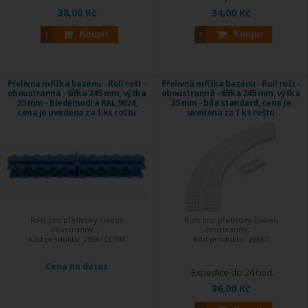
38,00 Kč
34,00 Kč
Koupit
Koupit
Přelivná mřížka bazénu - Roll rošt -
Přelivná mřížka bazénu - Roll rošt -
oboustranná - šířka 245 mm, výška
oboustranná - šířka 245 mm, výška
35 mm - bleděmodrá RAL 5024,
35 mm - bíla standard, cena je
cena je uvedena za 1 ks roštu
uvedena za 1 ks roštu
Rošt pro přelivový žlábek
Rošt pro přelivový žlábek
obostranný, ...
obostranný, ...
Kód produktu:
28661CL108
Kód produktu:
28661
Cena na dotaz
Expedice do 24 hod.
36,00 Kč