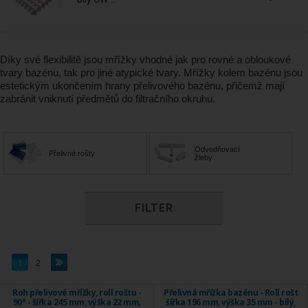
Díky své flexibilitě jsou mřížky vhodné jak pro rovné a obloukové
tvary bazénu, tak pro jiné atypické tvary. Mřížky kolem bazénu jsou
estetickým ukončením hrany přelivového bazénu, přičemž mají
zabránit vniknutí předmětů do filtračního okruhu.
Odvodňovací
Přelivné rošty
žleby
FILTER
1
2
Roh přelivové mřížky, roll roštu -
Přelivná mřížka bazénu - Roll rošt
90° - šířka 245 mm, výška 22 mm,
šířka 196 mm, výška 35 mm - bílý,