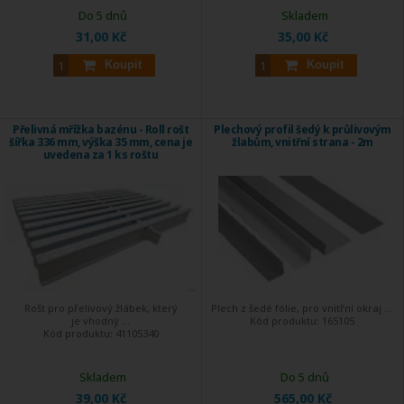
Do 5 dnů
Skladem
31,00 Kč
35,00 Kč
Koupit
Koupit
Přelivná mřížka bazénu - Roll rošt
Plechový profil šedý k průlivovým
šířka 336 mm, výška 35 mm, cena je
žlabům, vnitřní strana - 2m
uvedena za 1 ks roštu
Rošt pro přelivový žlábek, který
Plech z šedé fólie, pro vnitřní okraj ...
je vhodný ...
Kód produktu:
165105
Kód produktu:
41105340
Skladem
Do 5 dnů
39,00 Kč
565,00 Kč