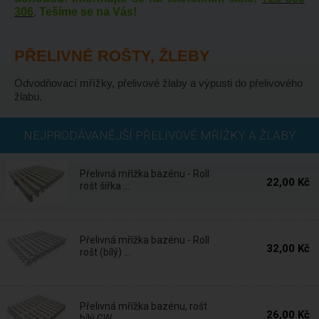
306
, Tešíme se na Vás!
PŘELIVNÉ ROŠTY, ŽLEBY
Odvodňovací mřížky, přelivové žlaby a výpusti do přelivového
žlabu.
Skladem
NEJPRODÁVANĚJŠÍ PŘELIVOVÉ MŘÍŽKY A ŽLABY
Přelivná mřížka bazénu - Roll
22,00 Kč
rošt šířka ...
Skladem
Přelivná mřížka bazénu - Roll
32,00 Kč
rošt (bílý) ...
Skladem
Přelivná mřížka bazénu, rošt
26,00 Kč
bílý GW ...