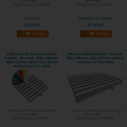
je vhodný ...
je vhodný ...
Kód produktu:
41105205
Kód produktu:
41105301
Skladem
Expedice do 24 hod.
32,00 Kč
35,00 Kč
Koupit
Koupit
Přelivový roll rošt pro privátní
Přelivná mřížka bazénu - Roll rošt
bazény - Barevný - šířka 246 mm,
šířka 296 mm, výška 35 mm, cena je
výška 35 mm (43 ks / m), cena je
uvedena za 1 ks roštu
uvedena za 1 ks roštu
Rošt pro přelivový žlábek, který
Rošt pro přelivový žlábek, který
je vhodný ...
je vhodný ...
Kód produktu:
41105251
Kód produktu:
41105300