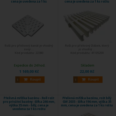
cena je uvedena za 1 ks
cena je uvedena za 1 ks roštu
Rošt pro přelivový kanál je vhodný
Rošt pro přelivový žlábek, který
svojí ...
je vhodný ...
Kód produktu:
22380
Kód produktu:
41105200
Expedice do 24 hod.
Skladem
1 169,00 Kč
22,00 Kč
Koupit
Koupit
Přelivná mřížka bazénu - Roll rošt
Přelivná mřížka bazénu, rošt bílý
pro privátní bazény -šířka 246 mm,
GW 2035 - šířka 196 mm, výška 35
výška 35 mm - bílý, cena je
mm, cena je uvedena za 1 ks roštu
uvedena za 1 ks roštu