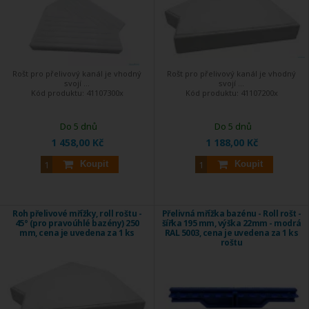
Rošt pro přelivový kanál je vhodný
Rošt pro přelivový kanál je vhodný
svojí ...
svojí ...
Kód produktu:
41107300x
Kód produktu:
41107200x
Do 5 dnů
Do 5 dnů
1 458,00 Kč
1 188,00 Kč
Koupit
Koupit
Roh přelivové mřížky, roll roštu -
Přelivná mřížka bazénu - Roll rošt -
45° (pro pravoúhlé bazény) 250
šířka 195 mm, výška 22mm - modrá
mm, cena je uvedena za 1 ks
RAL 5003, cena je uvedena za 1 ks
roštu