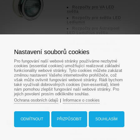
Rozpočty pro VA LED
světla
Rozpočty pro světla LED
Ledlumin
Rozpočty pro Astralpool
LED LumiPlus světla
Rozpočty pro Astralpool
LED LumiPlus Mini světla
Rozpočty pro světla Sea
Nastavení souborů cookies
Maid
Rozpočty pro LED světla
Pro fungování naší webové stránky používáme nezbytné
Adagio
cookies (essential cookies) umožňující realizovat základní
funkcionality webové stránky. Tyto cookies můžete zakázat
Rozpočty pro LED Hugo
změnou nastavení Vašeho internetového prohlížeče, což
Lahme světla
však může ovlivnit fungování webové stránky. Rádi bychom
také využívali dobrovolných cookies (non-essential), které
nám pomohou zlepšit fungování naší webové stránky. Pro
jejich povolení prosím odklikněte souhlas.
Ochrana osobních údajů
Informace o cookies
|
Úprava vody UV
lampou
Rozpočty pro UV lampy
ODMÍTNOUT
PŘIZPŮSOBIT
SOUHLASÍM
Tech
Rozpočty pro UV lampy
Clarifier
Rozpočty pro UV lampy