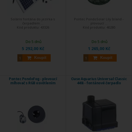
Solární fontána do jezírka s
Pontec PondoSolar Lily Island -
čerpadlem ...
plovoucí ...
Kód produktu:
43326
Kód produktu:
40280
Do 5 dnů
Do 5 dnů
5 292,00 Kč
1 265,00 Kč
Koupit
Koupit
Pontec PondoFog - plovoucí
Oase Aquarius Universal Classic
mlhovač s RGB osvětlením
440i - fontánové čerpadlo