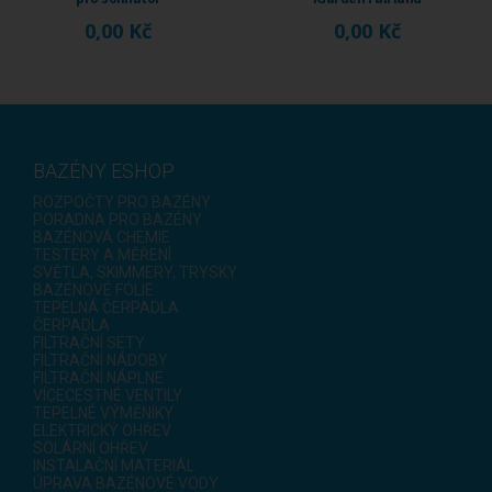
Fix Jet, průtok 230
Fix Jet, průtok 120
0,00 Kč
0,00 Kč
...
...
BAZÉNY ESHOP
ROZPOČTY PRO BAZÉNY
PORADNA PRO BAZÉNY
BAZÉNOVÁ CHEMIE
TESTERY A MĚŘENÍ
SVĚTLA, SKIMMERY, TRYSKY
BAZÉNOVÉ FÓLIE
TEPELNÁ ČERPADLA
ČERPADLA
FILTRAČNÍ SETY
FILTRAČNÍ NÁDOBY
FILTRAČNÍ NÁPLNE
VÍCECESTNÉ VENTILY
TEPELNÉ VÝMĚNÍKY
ELEKTRICKÝ OHŘEV
SOLÁRNÍ OHŘEV
INSTALAČNÍ MATERIÁL
ÚPRAVA BAZÉNOVÉ VODY