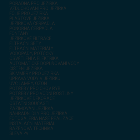
PORADNA PRO JEZÍRKA
VZDUCHOVÁNÍ PRO JEZÍRKA
FÓLIE PRO JEZÍRKA
PLASTOVÉ JEZÍRKA
JEZÍRKOVÁ ČERPADLA
PONORNÁ ČERPADLA
FONTÁNY
JEZÍRKOVÉ FILTRACE
FILTRAČNÍ SETY
FILTRAČNÍ MATERIÁLY
VODOPÁDY, POTŮČKY
OSVĚTLENÍ A ELEKTRIKA
AUTOMATICKÉ DOPLŇOVÁNÍ VODY
ČIŠTĚNÍ JEZÍRKA
SKIMMERY PRO JEZÍRKA
ÚPRAVA VODY V JEZÍRKU
UVC LAMPY, OZON
POTŘEBY PRO CHOV RYB
POTŘEBY PRO VODNÍ ROSTLINY
JEZÍRKOVÉ DEKORACE
OSTATNÍ SOUČÁSTI
ZAZIMOVÁNÍ JEZÍRKA
NÁHRADNÍ DÍLY PRO JEZÍRKA
FOTOGALÉRIA NAŠE REALIZACE
INSTALAČNÍ MATERIÁL
BAZÉNOVÁ TECHNIKA
SLEVA -%