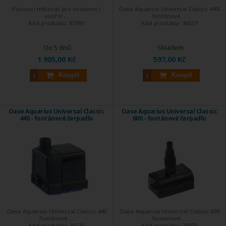
Plovoucí mlhovač pro venkovní i
Oase Aquarius Universal Classic 440i
vnitřní ...
fontánové ...
Kód produktu:
87989
Kód produktu:
36673
Do 5 dnů
Skladem
1 905,00 Kč
597,00 Kč
Koupit
Koupit
Oase Aquarius Universal Classic
Oase Aquarius Universal Classic
440 - fontánové čerpadlo
600 - fontánové čerpadlo
Oase Aquarius Universal Classic 440
Oase Aquarius Universal Classic 600
fontánové ...
fontánové ...
Kód produktu:
36726
Kód produktu:
36975