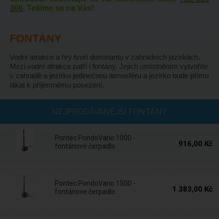
306
, Tešíme se na Vás!
FONTÁNY
Vodní atrakce a hry tvoří dominantu v zahradních jazírkách.
Mezi vodní atrakce patří i fontány. Jejich umístněním vytvoříte
v zahradě a jezírku jedinečnou atmosféru a jezírko bude přímo
lákat k příjemnému posezení.
Skladem
NEJPRODÁVANĚJŠÍ FONTÁNY
Pontec PondoVario 1000 -
916,00 Kč
fontánove čerpadlo
Skladem
Pontec PondoVario 1500 -
1 383,00 Kč
fontánove čerpadlo
Skladem