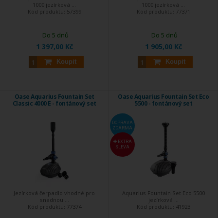
1000 jezírková ...
1000 jezírková ...
Kód produktu:
57399
Kód produktu:
77371
Do 5 dnů
Do 5 dnů
1 397,00 Kč
1 905,00 Kč
Koupit
Koupit
Oase Aquarius Fountain Set
Oase Aquarius Fountain Set Eco
Classic 4000 E - fontánový set
5500 - fontánový set
DOPRAVA
ZDARMA
EXTRA
SLEVA
Jezírková čerpadlo vhodné pro
Aquarius Fountain Set Eco 5500
snadnou ...
jezírková ...
Kód produktu:
77374
Kód produktu:
41923