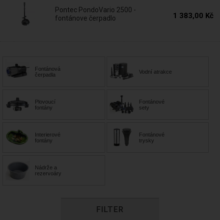
Pontec PondoVario 2500 -
1 383,00 Kč
fontánove čerpadlo
Fontánová
Vodní atrakce
čerpadla
Plovoucí
Fontánové
fontány
sety
Interierové
Fontánové
fontány
trysky
Nádrže a
rezervoáry
FILTER