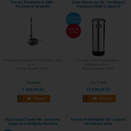
Pontec PondoVario 3500 -
Oase Geyser Jet 30 - fontánová
fontánove čerpadlo
tryska pro Midi II, Maxi II
DOPRAVA
ZDARMA
EXTRA
SLEVA
Fontánove čerpadlo PondoVario 3500
Obrazec vodní trysky jako u
pro ...
jednoproudové ...
Kód produktu:
56477
Kód produktu:
50377
Skladem
Do 5 dnů
1 836,00 Kč
13 548,00 Kč
Koupit
Koupit
Oase Cube Stand 100 - nerezový
Pontec PondoSolar 150 - solární
stojan pro měděnou fontánu
fontánová sada