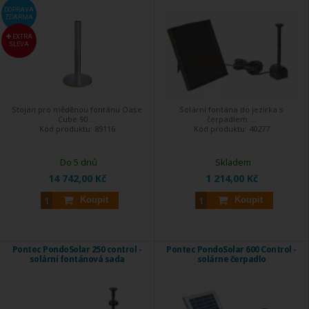
DOPRAVA
ZDARMA
EXTRA
SLEVA
Stojan pro měděnou fontánu Oase
Solární fontána do jezírka s
Cube 90 ...
čerpadlem ...
Kód produktu:
89116
Kód produktu:
40277
Do 5 dnů
Skladem
14 742,00 Kč
1 214,00 Kč
Koupit
Koupit
Pontec PondoSolar 250 control -
Pontec PondoSolar 600 Control -
solární fontánová sada
solárne čerpadlo