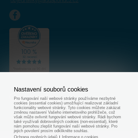
objednavky@aquapondcz.cz
Nastavení souborů cookies
Pro fungování naší webové stránky používáme nezbytné
cookies (essential cookies) umožňující realizovat základní
funkcionality webové stránky. Tyto cookies můžete zakázat
změnou nastavení Vašeho internetového prohlížeče, což
však může ovlivnit fungování webové stránky. Rádi bychom
také využívali dobrovolných cookies (non-essential), které
nám pomohou zlepšit fungování naší webové stránky. Pro
jejich povolení prosím odklikněte souhlas.
Ochrana osobních údajů
Informace o cookies
|