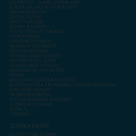
SOLINÁTORY - SLANÁ ÚPRAVA VODY
SLADKÁ CHLOROVÁ ÚPRAVA VODY
ZAHRADNÍ SPRCHY
ČIŠTĚNÍ BAZÉNŮ
ZAKRYTÍ BAZÉNU
ŽEBŘÍKY A SCHŮDKY
POLYSTYRENOVÉ TVÁRNICE
VODNÍ ATRAKCE
PONORNÁ ČERPADLA
BAZÉNOVÉ ROZVADĚČE
FREKVENČNÍ MĚNIČE
TECHNOLOGICKÉ DOMEČKY
PŘELIVNÉ ROŠTY, ŽLEBY
ODVLHČOVAČE VZDUCHU
NÁHRADNÍ DÍLY PRO BAZÉNY
VÍŘIVKY
NAFUKOVACÍ LEHÁTKA A POSTELE
BEZPEČNOSTNÍ A ZÁCHRANNÉ VYBAVENÍ PRO BAZÉNY
ROBOTICKÉ SEKAČKY
ZAZIMOVÁNÍ BAZÉNŮ
FOTOGALÉRIA NAŠE REALIZACE
JEZÍRKOVÁ TECHNIKA
SLEVA -%
VÝPRODEJ
JEZÍRKA ESHOP
ROZPOČTY NA JEZÍRKA