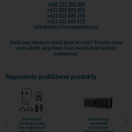
+420 723 355 306
+421 905 500 955
+421 915 696 394
+421 911 545 479
objednavky@aquapondcz.cz
Našli jste hledané zboží jinde levněji? Prosím dejte
nám vědět, abychom Vám mohli zboží levněji
nabídnout.
Naposledy prohlížené produkty
Invertorový
Invertorový
vestavěný
vestavěný
protiproud
protiproud
iGarden Fairland
iGarden Fairland