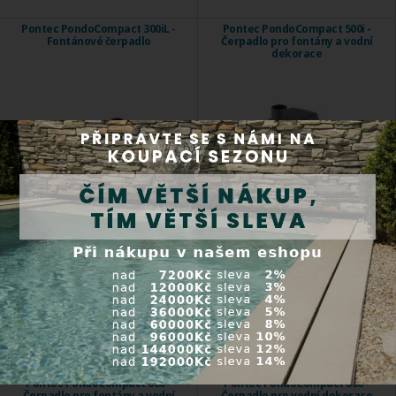
Pontec PondoCompact 300iL -
Pontec PondoCompact 500i -
Fontánové čerpadlo
Čerpadlo pro fontány a vodní
dekorace
Pontec PondoCompact 300iL - Malé
Pontec PondoCompact 500i - malé
čerpadlo ...
intériové ...
Kód produktu:
57502
Kód produktu:
57503
Skladem
Skladem
809,00 Kč
657,00 Kč
Koupit
Koupit
Pontec PondoCompact 600 -
Pontec PondoCompact 800 -
Čerpadlo pro fontány a vodní
Čerpadlo pro vodní dekorace