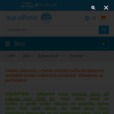
ESHOP
723 355 306
INFOLINKA
CZ
Menu
►
ZPĚT
⋮
ÚVOD
/
JEZÍRKA ESHOP
/
FONTÁNY
Vážení zákazníci, v tomto období může docházet ke
zpoždění dodání některých produktů. Děkujeme za
pochopení.
AQUAPOND - přijatelné ceny,
výrazné slevy při
nákupu nad 7200 Kč
. Stačí vložit zboží do
košíku a podle výšky nákupu se vypočíta vyška
slevy. Čím větší nákup, tím větší sleva. Ceny
dohodou! Informujte se na telefonním čísle:
723 355