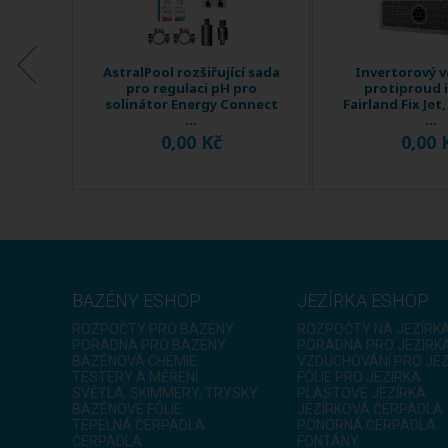
věný
AstralPool rozšiřující sada
Invertorový 
den
pro regulaci pH pro
protiproud 
tok 120
solinátor Energy Connect
Fairland Fix Jet
...
...
0,00 Kč
0,00 
BAZÉNY ESHOP
JEZÍRKA ESHOP
ROZPOČTY PRO BAZÉNY
ROZPOČTY NA JEZÍRK
PORADNA PRO BAZÉNY
PORADNA PRO JEZÍRK
BAZÉNOVÁ CHEMIE
VZDUCHOVÁNÍ PRO JE
TESTERY A MĚŘENÍ
FÓLIE PRO JEZÍRKA
SVĚTLA, SKIMMERY, TRYSKY
PLASTOVÉ JEZÍRKA
BAZÉNOVÉ FÓLIE
JEZÍRKOVÁ ČERPADLA
TEPELNÁ ČERPADLA
PONORNÁ ČERPADLA
ČERPADLA
FONTÁNY