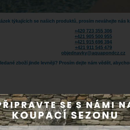
tázek týkajících se našich produktů, prosím neváhejte nás 
+420 723 355 306
+421 905 500 955
+421 915 696 394
+421 911 545 479
objednavky@aquapondcz.cz
 hledané zboží jinde levněji? Prosím dejte nám vědět, abych