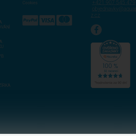
+421 907 545 479
Cookies
objednavky@aqua
z.cz
A
VÁNÍ
KA
KU
YB
ZÍRKA