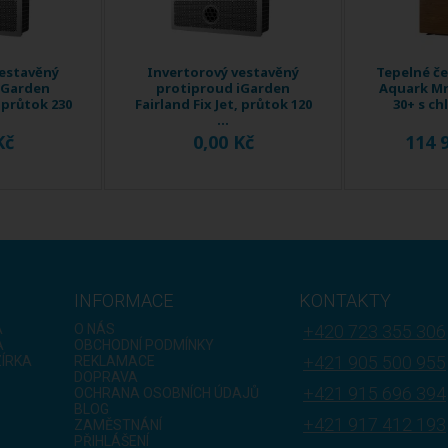
vestavěný
Invertorový vestavěný
Tepelné č
iGarden
protiproud iGarden
Aquark Mr
, průtok 230
Fairland Fix Jet, průtok 120
30+ s chl
...
Kč
0,00 Kč
114 
INFORMACE
KONTAKTY
A
O NÁS
+420 723 355 306
A
OBCHODNÍ PODMÍNKY
+421 905 500 955
ZÍRKA
REKLAMACE
DOPRAVA
+421 915 696 394
OCHRANA OSOBNÍCH ÚDAJŮ
BLOG
+421 917 412 193
ZAMĚSTNÁNÍ
PŘIHLÁŠENÍ