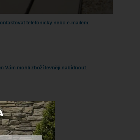
kontaktovat telefonicky nebo e-mailem:
om Vám mohli zboží levněji nabídnout.