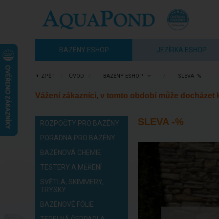
BAZÉNY ESHOP
JEZÍRKA ESHOP
ZPĚT
⋮
ÚVOD
/
BAZÉNY ESHOP
/
SLEVA -%
Vážení zákazníci, v tomto období může docházet
SLEVA -%
ROZPOČTY PRO BAZÉNY
PORADNA PRO BAZÉNY
BAZÉNOVÁ CHEMIE
TESTERY A MĚŘENÍ
SVĚTLA, SKIMMERY,
TRYSKY
BAZÉNOVÉ FÓLIE
TEPELNÁ ČERPADLA