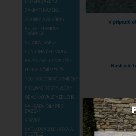
ČIŠTĚNÍ BAZÉNŮ
ZAKRYTÍ BAZÉNU
ŽEBŘÍKY A SCHŮDKY
V případě o
POLYSTYRENOVÉ
TVÁRNICE
VODNÍ ATRAKCE
PONORNÁ ČERPADLA
BAZÉNOVÉ ROZVADĚČE
Našli jste
FREKVENČNÍ MĚNIČE
TECHNOLOGICKÉ DOMEČKY
PŘELIVNÉ ROŠTY, ŽLEBY
ODVLHČOVAČE VZDUCHU
NÁHRADNÍ DÍLY PRO
BAZÉNY
VÍŘIVKY
NAFUKOVACÍ LEHÁTKA A
POSTELE