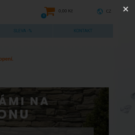
0,00 Kč
CZ
0
SLEVA -%
KONTAKT
opení.