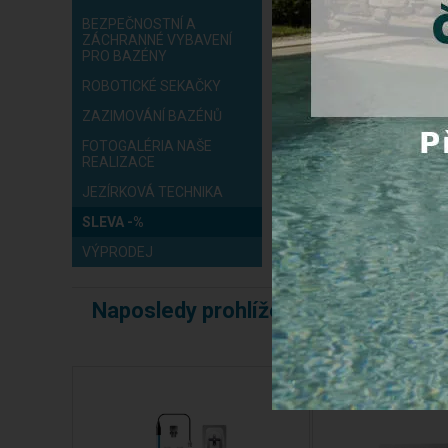
BEZPEČNOSTNÍ A
ZÁCHRANNÉ VYBAVENÍ
PRO BAZÉNY
ROBOTICKÉ SEKAČKY
ZAZIMOVÁNÍ BAZÉNŮ
FOTOGALÉRIA NAŠE
REALIZACE
JEZÍRKOVÁ TECHNIKA
SLEVA -%
VÝPRODEJ
Naposledy prohlížené produkty