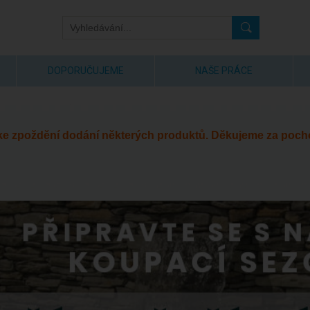
DOPORUČUJEME
NAŠE PRÁCE
 ke zpoždění dodání některých produktů. Děkujeme za poch