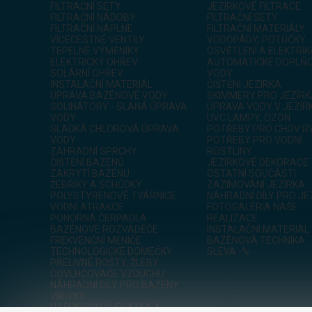
FILTRAČNÍ SETY
JEZÍRKOVÉ FILTRACE
FILTRAČNÍ NÁDOBY
FILTRAČNÍ SETY
FILTRAČNÍ NÁPLNE
FILTRAČNÍ MATERIÁLY
VÍCECESTNÉ VENTILY
VODOPÁDY, POTŮČKY
TEPELNÉ VÝMĚNÍKY
OSVĚTLENÍ A ELEKTRIK
ELEKTRICKÝ OHŘEV
AUTOMATICKÉ DOPLŇO
SOLÁRNÍ OHŘEV
VODY
INSTALAČNÍ MATERIÁL
ČIŠTĚNÍ JEZÍRKA
ÚPRAVA BAZÉNOVÉ VODY
SKIMMERY PRO JEZÍR
SOLINÁTORY - SLANÁ ÚPRAVA
ÚPRAVA VODY V JEZÍR
VODY
UVC LAMPY, OZON
SLADKÁ CHLOROVÁ ÚPRAVA
POTŘEBY PRO CHOV R
VODY
POTŘEBY PRO VODNÍ
ZAHRADNÍ SPRCHY
ROSTLINY
ČIŠTĚNÍ BAZÉNŮ
JEZÍRKOVÉ DEKORACE
ZAKRYTÍ BAZÉNU
OSTATNÍ SOUČÁSTI
ŽEBŘÍKY A SCHŮDKY
ZAZIMOVÁNÍ JEZÍRKA
POLYSTYRENOVÉ TVÁRNICE
NÁHRADNÍ DÍLY PRO JE
VODNÍ ATRAKCE
FOTOGALÉRIA NAŠE
PONORNÁ ČERPADLA
REALIZACE
BAZÉNOVÉ ROZVADĚČE
INSTALAČNÍ MATERIÁL
FREKVENČNÍ MĚNIČE
BAZÉNOVÁ TECHNIKA
TECHNOLOGICKÉ DOMEČKY
SLEVA -%
PŘELIVNÉ ROŠTY, ŽLEBY
ODVLHČOVAČE VZDUCHU
NÁHRADNÍ DÍLY PRO BAZÉNY
VÍŘIVKY
NAFUKOVACÍ LEHÁTKA A