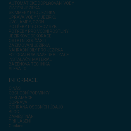
AUTOMATICKÉ DOPLŇOVÁNÍ VODY
ČIŠTĚNÍ JEZÍRKA
SKIMMERY PRO JEZÍRKA
ÚPRAVA VODY V JEZÍRKU
UVC LAMPY, OZON
POTŘEBY PRO CHOV RYB
POTŘEBY PRO VODNÍ ROSTLINY
JEZÍRKOVÉ DEKORACE
OSTATNÍ SOUČÁSTI
ZAZIMOVÁNÍ JEZÍRKA
NÁHRADNÍ DÍLY PRO JEZÍRKA
FOTOGALÉRIA NAŠE REALIZACE
INSTALAČNÍ MATERIÁL
BAZÉNOVÁ TECHNIKA
SLEVA -%
INFORMACE
O NÁS
OBCHODNÍ PODMÍNKY
REKLAMACE
DOPRAVA
OCHRANA OSOBNÍCH ÚDAJŮ
BLOG
ZAMĚSTNÁNÍ
PŘIHLÁŠENÍ
Cookies