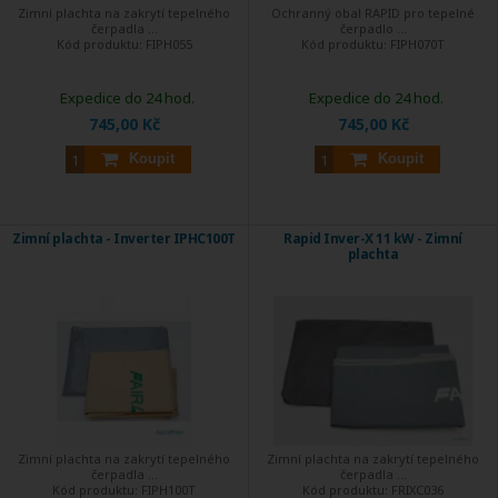
Zimní plachta na zakrytí tepelného
Ochranný obal RAPID pro tepelné
čerpadla ...
čerpadlo ...
Kód produktu:
FIPH055
Kód produktu:
FIPH070T
Expedice do 24 hod.
Expedice do 24 hod.
745,00 Kč
745,00 Kč
Koupit
Koupit
Zimní plachta - Inverter IPHC100T
Rapid Inver-X 11 kW - Zimní
plachta
Zimní plachta na zakrytí tepelného
Zimní plachta na zakrytí tepelného
čerpadla ...
čerpadla ...
Kód produktu:
FIPH100T
Kód produktu:
FRIXC036