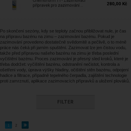
Chemoform 1 l - Zazimovací
280,00 Kč
přípravek pro zazimování ...
Po skončení sezóny, kdy se teploty začnou přibližovat nule, je čas
na přípravu bazénu na zimu – zazimování bazénu. Pokud je
zazimování provedeno dostatečně svědomitě a pečlivě, o to méně
práce nás čeká při jarním spuštění. Zazimovat lze jen čistou vodu,
takže před přípravou našeho bazénu na zimu je třeba poslední
vyčištění bazénu. Proces zazimování je přesný sled kroků, které je
třeba dodržet: vyčištění bazénu, odstranění nečistot, kontrola a
ošetření vody, úprava výšky hladiny, očištění stěn bazénu, odpojení
hadice a filtrace, případně tepelného čerpadla, zajištění technologie
proti zamrznutí, aplikace zazimovacích přípravků a uložení plováků.
FILTER
1
2