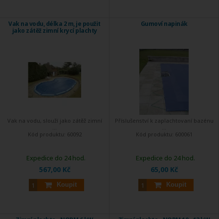
Vak na vodu, délka 2 m, je použit
Gumoví napinák
jako zátěž zimní krycí plachty
Vak na vodu, slouží jako zátěž zimní
Příslušenství k zaplachtovaní bazénu
...
...
Kód produktu:
60092
Kód produktu:
600061
Expedice do 24 hod.
Expedice do 24 hod.
567,00 Kč
65,00 Kč
Koupit
Koupit