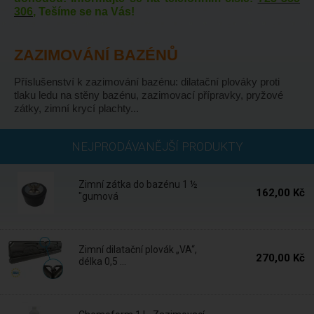
306
, Tešíme se na Vás!
ZAZIMOVÁNÍ BAZÉNŮ
Příslušenství k zazimování bazénu: dilatační plováky proti
tlaku ledu na stěny bazénu, zazimovací přípravky, pryžové
zátky, zimní krycí plachty...
Skladem
NEJPRODÁVANĚJŠÍ PRODUKTY
Zimní zátka do bazénu 1 ½
162,00 Kč
"gumová
Skladem
Zimní dilatační plovák „VA“,
270,00 Kč
délka 0,5 ...
Skladem