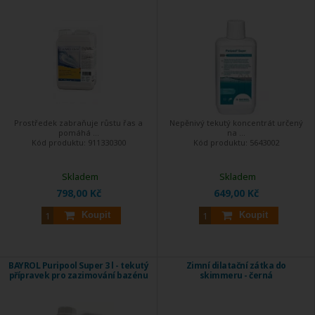
Prostředek zabraňuje růstu řas a
Nepěnivý tekutý koncentrát určený
pomáhá ...
na ...
Kód produktu:
911330300
Kód produktu:
5643002
Skladem
Skladem
798,00 Kč
649,00 Kč
Koupit
Koupit
BAYROL Puripool Super 3 l - tekutý
Zimní dilatační zátka do
přípravek pro zazimování bazénu
skimmeru - černá