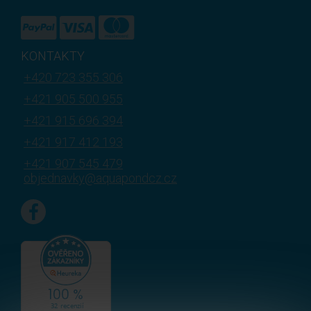
KONTAKTY
+420 723 355 306
+421 905 500 955
+421 915 696 394
+421 917 412 193
+421 907 545 479
objednavky@aquapondcz.cz