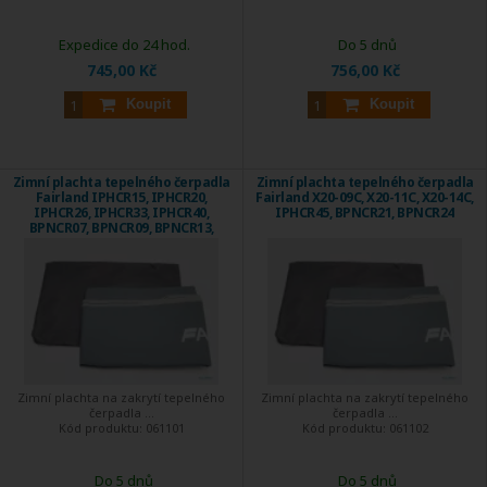
Expedice do 24 hod.
Do 5 dnů
745,00 Kč
756,00 Kč
Koupit
Koupit
Zimní plachta tepelného čerpadla
Zimní plachta tepelného čerpadla
Fairland IPHCR15, IPHCR20,
Fairland X20-09C, X20-11C, X20-14C,
IPHCR26, IPHCR33, IPHCR40,
IPHCR45, BPNCR21, BPNCR24
BPNCR07, BPNCR09, BPNCR13,
BPNCR17
Zimní plachta na zakrytí tepelného
Zimní plachta na zakrytí tepelného
čerpadla ...
čerpadla ...
Kód produktu:
061101
Kód produktu:
061102
Do 5 dnů
Do 5 dnů