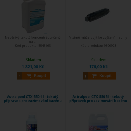
Nepěnivý tekutý koncentrát určený
V zimě může dojít ke zvýšení hladiny
na ...
...
Kód produktu:
5543163
Kód produktu:
9800923
Skladem
Skladem
1 821,00 Kč
176,00 Kč
Koupit
Koupit
Astralpool CTX-550 1 l - tekutý
Astralpool CTX-550 5 l - tekutý
přípravek pro zazimování bazénu
přípravek pro zazimování bazénu