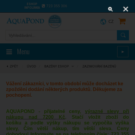
ESHOP
723 355 306
INFOLINKA
CZ
Menu
►
ZPĚT
⋮
ÚVOD
/
BAZÉNY ESHOP
/
ZAZIMOVÁNÍ BAZÉNŮ
Vážení zákazníci, v tomto období může docházet ke
zpoždění dodání některých produktů. Děkujeme za
pochopení.
AQUAPOND - přijatelné ceny,
výrazné slevy při
nákupu nad 7200 Kč
. Stačí vložit zboží do
košíku a podle výšky nákupu se vypočíta vyška
slevy. Čím větší nákup, tím větší sleva. Ceny
dohodou! Informujte se na telefonním čísle:
723 355