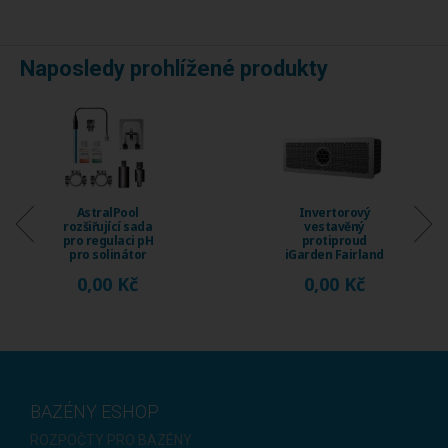
Naposledy prohlížené produkty
Invertorový
Invertorový
vestavěný
vestavěný
protiproud
protiproud
iGarden Fairland
iGarden Fairland
Fix Jet, průtok 230
Fix Jet, průtok 120
0,00 Kč
0,00 Kč
...
...
BAZÉNY ESHOP
ROZPOČTY PRO BAZÉNY