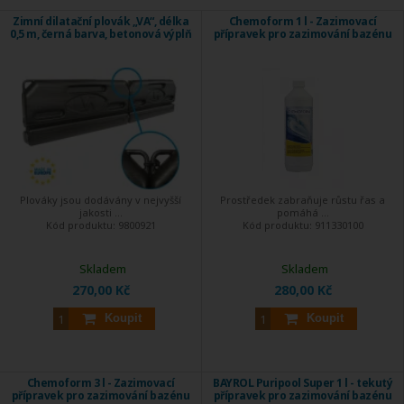
Zimní dilatační plovák „VA“, délka
Chemoform 1 l - Zazimovací
0,5 m, černá barva, betonová výplň
přípravek pro zazimování bazénu
Plováky jsou dodávány v nejvyšší
Prostředek zabraňuje růstu řas a
jakosti ...
pomáhá ...
Kód produktu:
9800921
Kód produktu:
911330100
Skladem
Skladem
270,00 Kč
280,00 Kč
Koupit
Koupit
Chemoform 3 l - Zazimovací
BAYROL Puripool Super 1 l - tekutý
přípravek pro zazimování bazénu
přípravek pro zazimování bazénu