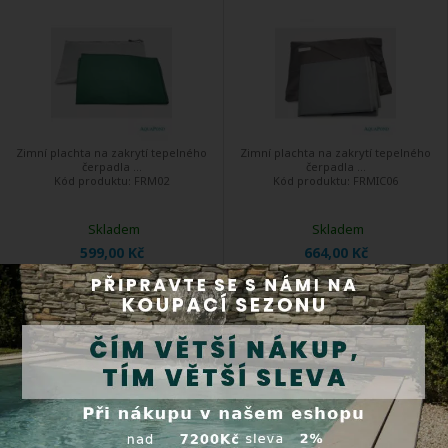
Zimní plachta na zakrytí tepelného
Zimní plachta na zakrytí tepelného
čerpadla ...
čerpadla ...
Kód produktu:
FRM02
Kód produktu:
FRMIC06
Skladem
Skladem
599,00 Kč
664,00 Kč
Koupit
Koupit
Mini Inverter RMIC08 + RMIC10 +
Zimní plachta - Inverter RIC026 /
RMIC13 - Zimní plachta
IPHCR026