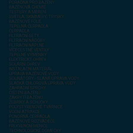
PORADNA PRO BAZÉNY
BAZÉNOVÁ CHEMIE
TESTERY A MĚŘENÍ
SVĚTLA, SKIMMERY, TRYSKY
BAZÉNOVÉ FÓLIE
TEPELNÁ ČERPADLA
ČERPADLA
FILTRAČNÍ SETY
FILTRAČNÍ NÁDOBY
FILTRAČNÍ NÁPLNE
VÍCECESTNÉ VENTILY
TEPELNÉ VÝMĚNÍKY
ELEKTRICKÝ OHŘEV
SOLÁRNÍ OHŘEV
INSTALAČNÍ MATERIÁL
ÚPRAVA BAZÉNOVÉ VODY
SOLINÁTORY - SLANÁ ÚPRAVA VODY
SLADKÁ CHLOROVÁ ÚPRAVA VODY
ZAHRADNÍ SPRCHY
ČIŠTĚNÍ BAZÉNŮ
ZAKRYTÍ BAZÉNU
ŽEBŘÍKY A SCHŮDKY
POLYSTYRENOVÉ TVÁRNICE
VODNÍ ATRAKCE
PONORNÁ ČERPADLA
BAZÉNOVÉ ROZVADĚČE
FREKVENČNÍ MĚNIČE
TECHNOLOGICKÉ DOMEČKY