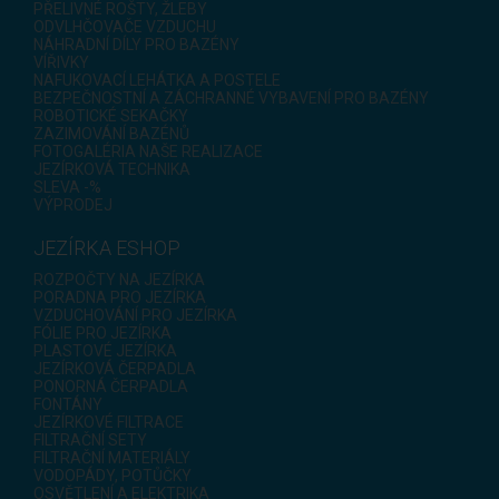
PŘELIVNÉ ROŠTY, ŽLEBY
ODVLHČOVAČE VZDUCHU
NÁHRADNÍ DÍLY PRO BAZÉNY
VÍŘIVKY
NAFUKOVACÍ LEHÁTKA A POSTELE
BEZPEČNOSTNÍ A ZÁCHRANNÉ VYBAVENÍ PRO BAZÉNY
ROBOTICKÉ SEKAČKY
ZAZIMOVÁNÍ BAZÉNŮ
FOTOGALÉRIA NAŠE REALIZACE
JEZÍRKOVÁ TECHNIKA
SLEVA -%
VÝPRODEJ
JEZÍRKA ESHOP
ROZPOČTY NA JEZÍRKA
PORADNA PRO JEZÍRKA
VZDUCHOVÁNÍ PRO JEZÍRKA
FÓLIE PRO JEZÍRKA
PLASTOVÉ JEZÍRKA
JEZÍRKOVÁ ČERPADLA
PONORNÁ ČERPADLA
FONTÁNY
JEZÍRKOVÉ FILTRACE
FILTRAČNÍ SETY
FILTRAČNÍ MATERIÁLY
VODOPÁDY, POTŮČKY
OSVĚTLENÍ A ELEKTRIKA