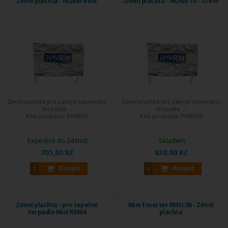
Zimní plachta - NORM 6 kW
Zimní plachta - NORM 10 - 12 kW
Zimní plachta pro zakrytí tepelného
Zimní plachta pro zakrytí tepelného
čerpadla ...
čerpadla ...
Kód produktu:
PHNR02
Kód produktu:
PHNR03
Expedice do 24 hod.
Skladem
701,00 Kč
830,00 Kč
Koupit
Koupit
Zimní plachta - pro tepelné
Mini Inverter RMIC06 - Zimní
čerpadlo Mini RM04
plachta