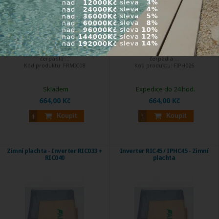
Zimní plachta na zakrytí tepelného
Zimní plachta na zakrytí tepelného
čerpadla ...
čerpadla ...
Kód produktu:
FRMIC08
Kód produktu:
FIPH026
Skladem
Expedice do 24 hod.
664,00 Kč
664,00 Kč
Koupit
Koupit
Zimní plachta - Inverter RIC033 +
Inverter RIC45 / IPHC45 - Zimní
RIC040
plachta