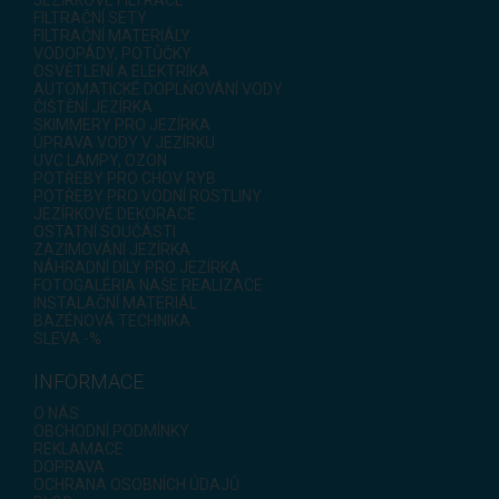
JEZÍRKOVÉ FILTRACE
FILTRAČNÍ SETY
FILTRAČNÍ MATERIÁLY
VODOPÁDY, POTŮČKY
OSVĚTLENÍ A ELEKTRIKA
AUTOMATICKÉ DOPLŇOVÁNÍ VODY
ČIŠTĚNÍ JEZÍRKA
SKIMMERY PRO JEZÍRKA
ÚPRAVA VODY V JEZÍRKU
UVC LAMPY, OZON
POTŘEBY PRO CHOV RYB
POTŘEBY PRO VODNÍ ROSTLINY
JEZÍRKOVÉ DEKORACE
OSTATNÍ SOUČÁSTI
ZAZIMOVÁNÍ JEZÍRKA
NÁHRADNÍ DÍLY PRO JEZÍRKA
FOTOGALÉRIA NAŠE REALIZACE
INSTALAČNÍ MATERIÁL
BAZÉNOVÁ TECHNIKA
SLEVA -%
INFORMACE
O NÁS
OBCHODNÍ PODMÍNKY
REKLAMACE
DOPRAVA
OCHRANA OSOBNÍCH ÚDAJŮ