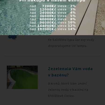
úpravě bazénové vody.
Proč se rozhodnout
pro UV lampu?
Ke každému typu úpravy vody
doporučujeme UV lampu.
Zezelenala Vám voda
v bazénu?
9 kroků, které Vám změní
zelenou vodu v bazénu na
křišťálově čistou.