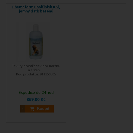
Chemoform Poolfinish 0,5 l,
jemný čistič bazénů
Tekutý prostředek pro údržbu
a čištění ...
Kód produktu:
911350005
Expedice do 24 hod.
869,00 Kč
Koupit