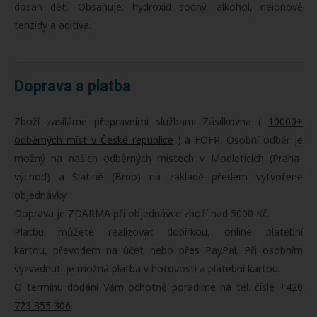
dosah dětí. Obsahuje: hydroxid sodný, alkohol, neionové
tenzidy a aditiva.
Doprava a platba
Zboží zasíláme přepravními službami Zásilkovna (
10000+
odběrných míst v České republice
) a FOFR. Osobní odběr je
možný na našich odběrných místech v Modleticích (Praha-
východ) a Slatině (Brno) na základě předem vytvořené
objednávky.
Doprava je ZDARMA při objednávce zboží nad 5000 Kč.
Platbu můžete realizovat dobírkou, online platební
kartou, převodem na účet nebo přes PayPal. Při osobním
vyzvednutí je možná platba v hotovosti a platební kartou.
O termínu dodání Vám ochotně poradíme na tel. čísle
+420
723 355 306
.