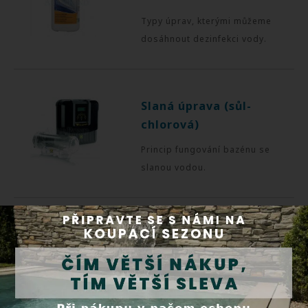
Typy úprav, kterými můžeme
dosáhnout dezinfekci vody.
Slaná úprava (sůl-
chlorová)
Princip fungování bazénu se
slanou vodou.
Alkalinita bazénové
vody
Správná hodnota alkalinity je
velmi důležitý faktor při