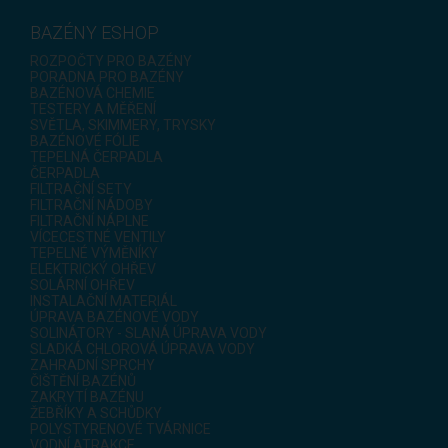
BAZÉNY ESHOP
ROZPOČTY PRO BAZÉNY
PORADNA PRO BAZÉNY
BAZÉNOVÁ CHEMIE
TESTERY A MĚŘENÍ
SVĚTLA, SKIMMERY, TRYSKY
BAZÉNOVÉ FÓLIE
TEPELNÁ ČERPADLA
ČERPADLA
FILTRAČNÍ SETY
FILTRAČNÍ NÁDOBY
FILTRAČNÍ NÁPLNE
VÍCECESTNÉ VENTILY
TEPELNÉ VÝMĚNÍKY
ELEKTRICKÝ OHŘEV
SOLÁRNÍ OHŘEV
INSTALAČNÍ MATERIÁL
ÚPRAVA BAZÉNOVÉ VODY
SOLINÁTORY - SLANÁ ÚPRAVA VODY
SLADKÁ CHLOROVÁ ÚPRAVA VODY
ZAHRADNÍ SPRCHY
ČIŠTĚNÍ BAZÉNŮ
ZAKRYTÍ BAZÉNU
ŽEBŘÍKY A SCHŮDKY
POLYSTYRENOVÉ TVÁRNICE
VODNÍ ATRAKCE