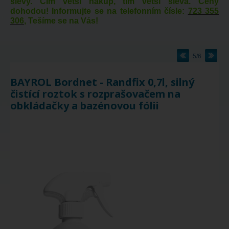
slevy. Čím větší nákup, tím větší sleva. Ceny
dohodou! Informujte se na telefonním čísle:
723 355
306
, Tešíme se na Vás!
5/6
BAYROL Bordnet - Randfix 0,7l, silný
čistící roztok s rozprašovačem na
obkládačky a bazénovou fólii