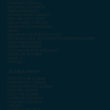
PONORNÁ ČERPADLA
BAZÉNOVÉ ROZVADĚČE
FREKVENČNÍ MĚNIČE
TECHNOLOGICKÉ DOMEČKY
PŘELIVNÉ ROŠTY, ŽLEBY
ODVLHČOVAČE VZDUCHU
NÁHRADNÍ DÍLY PRO BAZÉNY
VÍŘIVKY
NAFUKOVACÍ LEHÁTKA A POSTELE
BEZPEČNOSTNÍ A ZÁCHRANNÉ VYBAVENÍ PRO BAZÉNY
ROBOTICKÉ SEKAČKY
ZAZIMOVÁNÍ BAZÉNŮ
FOTOGALÉRIA NAŠE REALIZACE
JEZÍRKOVÁ TECHNIKA
SLEVA -%
VÝPRODEJ
JEZÍRKA ESHOP
ROZPOČTY NA JEZÍRKA
PORADNA PRO JEZÍRKA
VZDUCHOVÁNÍ PRO JEZÍRKA
FÓLIE PRO JEZÍRKA
PLASTOVÉ JEZÍRKA
JEZÍRKOVÁ ČERPADLA
PONORNÁ ČERPADLA
FONTÁNY