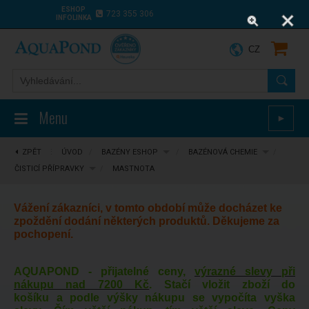
ESHOP
723 355 306
INFOLINKA
CZ
Menu
►
ZPĚT
⋮
ÚVOD
/
BAZÉNY ESHOP
/
BAZÉNOVÁ CHEMIE
/
ČISTICÍ PŘÍPRAVKY
/
MASTNOTA
Vážení zákazníci, v tomto období může docházet ke
zpoždění dodání některých produktů. Děkujeme za
pochopení.
AQUAPOND - přijatelné ceny,
výrazné slevy při
nákupu nad 7200 Kč
. Stačí vložit zboží do
košíku a podle výšky nákupu se vypočíta vyška