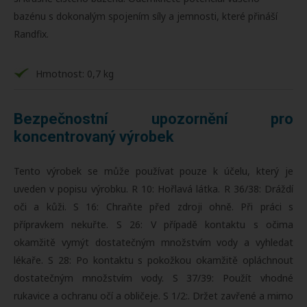
bazénu s dokonalým spojením síly a jemnosti, které přináší
Randfix.
Hmotnost: 0,7 kg
Bezpečnostní upozornění pro
koncentrovaný výrobek
Tento výrobek se může používat pouze k účelu, který je
uveden v popisu výrobku. R 10: Hořlavá látka. R 36/38: Dráždí
oči a kůži. S 16: Chraňte před zdroji ohně. Při práci s
přípravkem nekuřte. S 26: V případě kontaktu s očima
okamžitě vymýt dostatečným množstvím vody a vyhledat
lékaře. S 28: Po kontaktu s pokožkou okamžitě opláchnout
dostatečným množstvím vody. S 37/39: Použít vhodné
rukavice a ochranu očí a obličeje. S 1/2:. Držet zavřené a mimo