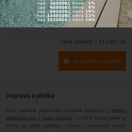
Tangit lepidlo na PVC se štětcem 250 g
Dostupnost:
Skladem
Kód: 0410610250
-
+
Cena: 373,00 CZK
/ks
Cena celkem: 1 812,00 CZK
Vložit všechny do košíku
Doprava a platba
Zboží zasíláme přepravními službami Zásilkovna (
10000+
odběrných míst v České republice
) a FOFR. Osobní odběr je
možný na našich odběrných místech v Modleticích (Praha-