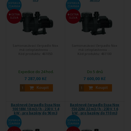
DOPRAVA
DOPRAVA
ZDARMA
ZDARMA
EXTRA
EXTRA
SLEVA
SLEVA
Samonasávací čerpadlo Nox
Samonasávací čerpadlo Nox
má celoplastovou ...
má celoplastovou ...
Kód produktu:
461050
Kód produktu:
461100
Expedice do 24 hod.
Do 5 dnů
7 287,00 Kč
7 600,00 Kč
Koupit
Koupit
Bazénové čerpadlo Espa Nox
Bazénové čerpadlo Espa Nox
100 18M, 18 m3 / h - 230 V, 1,4
150 22M, 22 m3 / h - 230 V, 1,6
kW - pro bazény do 90 m3
kW - pro bazény do 110 m3
DOPRAVA
DOPRAVA
ZDARMA
ZDARMA