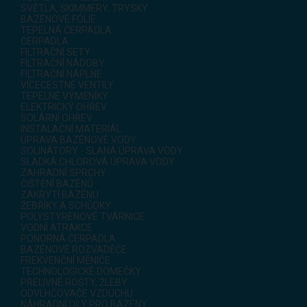
SVĚTLA, SKIMMERY, TRYSKY
BAZÉNOVÉ FÓLIE
TEPELNÁ ČERPADLA
ČERPADLA
FILTRAČNÍ SETY
FILTRAČNÍ NÁDOBY
FILTRAČNÍ NÁPLNE
VÍCECESTNÉ VENTILY
TEPELNÉ VÝMĚNÍKY
ELEKTRICKÝ OHŘEV
SOLÁRNÍ OHŘEV
INSTALAČNÍ MATERIÁL
ÚPRAVA BAZÉNOVÉ VODY
SOLINÁTORY - SLANÁ ÚPRAVA VODY
SLADKÁ CHLOROVÁ ÚPRAVA VODY
ZAHRADNÍ SPRCHY
ČIŠTĚNÍ BAZÉNŮ
ZAKRYTÍ BAZÉNU
ŽEBŘÍKY A SCHŮDKY
POLYSTYRENOVÉ TVÁRNICE
VODNÍ ATRAKCE
PONORNÁ ČERPADLA
BAZÉNOVÉ ROZVADĚČE
FREKVENČNÍ MĚNIČE
TECHNOLOGICKÉ DOMEČKY
PŘELIVNÉ ROŠTY, ŽLEBY
ODVLHČOVAČE VZDUCHU
NÁHRADNÍ DÍLY PRO BAZÉNY