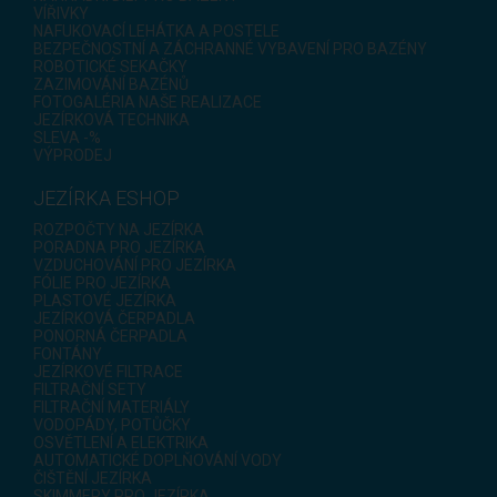
VÍŘIVKY
NAFUKOVACÍ LEHÁTKA A POSTELE
BEZPEČNOSTNÍ A ZÁCHRANNÉ VYBAVENÍ PRO BAZÉNY
ROBOTICKÉ SEKAČKY
ZAZIMOVÁNÍ BAZÉNŮ
FOTOGALÉRIA NAŠE REALIZACE
JEZÍRKOVÁ TECHNIKA
SLEVA -%
VÝPRODEJ
JEZÍRKA ESHOP
ROZPOČTY NA JEZÍRKA
PORADNA PRO JEZÍRKA
VZDUCHOVÁNÍ PRO JEZÍRKA
FÓLIE PRO JEZÍRKA
PLASTOVÉ JEZÍRKA
JEZÍRKOVÁ ČERPADLA
PONORNÁ ČERPADLA
FONTÁNY
JEZÍRKOVÉ FILTRACE
FILTRAČNÍ SETY
FILTRAČNÍ MATERIÁLY
VODOPÁDY, POTŮČKY
OSVĚTLENÍ A ELEKTRIKA
AUTOMATICKÉ DOPLŇOVÁNÍ VODY
ČIŠTĚNÍ JEZÍRKA
SKIMMERY PRO JEZÍRKA