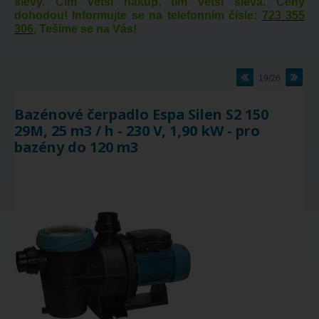
slevy. Čím větší nákup, tím větší sleva. Ceny
dohodou! Informujte se na telefonním čísle:
723 355
306
, Tešíme se na Vás!
19/26
Bazénové čerpadlo Espa Silen S2 150
29M, 25 m3 / h - 230 V, 1,90 kW - pro
bazény do 120 m3