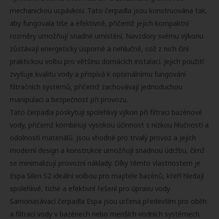
mechanickou ucpávkou. Tato čerpadla jsou konstruována tak,
aby fungovala tiše a efektivně, přičemž jejich kompaktní
rozměry umožňují snadné umístění. Navzdory svému výkonu
zůstávají energeticky úsporné a nehlučné, což z nich činí
praktickou volbu pro většinu domácích instalací. Jejich použití
zvyšuje kvalitu vody a přispívá k optimálnímu fungování
filtračních systémů, přičemž zachovávají jednoduchou
manipulaci a bezpečnost při provozu.
Tato čerpadla poskytují spolehlivý výkon při filtraci bazénové
vody, přičemž kombinují vysokou účinnost s nízkou hlučností a
odolností materiálů. Jsou vhodné pro trvalý provoz a jejich
moderní design a konstrukce umožňují snadnou údržbu, čímž
se minimalizují provozní náklady. Díky těmto vlastnostem je
Espa Silen S2 ideální volbou pro majitele bazénů, kteří hledají
spolehlivé, tiché a efektivní řešení pro úpravu vody.
Samonasávací čerpadla Espa jsou určena především pro oběh
a filtraci vody v bazénech nebo menších vodních systémech.