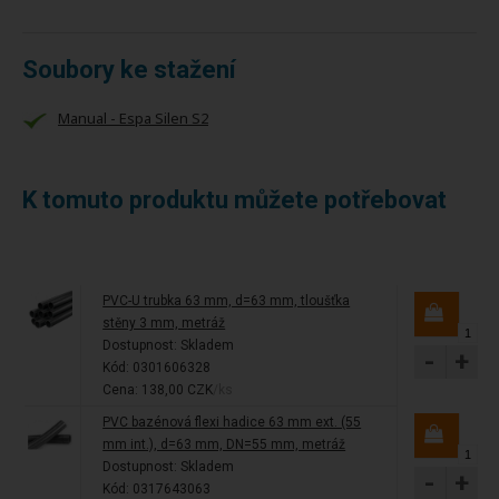
Soubory ke stažení
Manual - Espa Silen S2
K tomuto produktu můžete potřebovat
PVC-U trubka 63 mm, d=63 mm, tloušťka
stěny 3 mm, metráž
Dostupnost:
Skladem
-
+
Kód: 0301606328
Cena: 138,00 CZK
/ks
PVC bazénová flexi hadice 63 mm ext. (55
mm int.), d=63 mm, DN=55 mm, metráž
Dostupnost:
Skladem
-
+
Kód: 0317643063