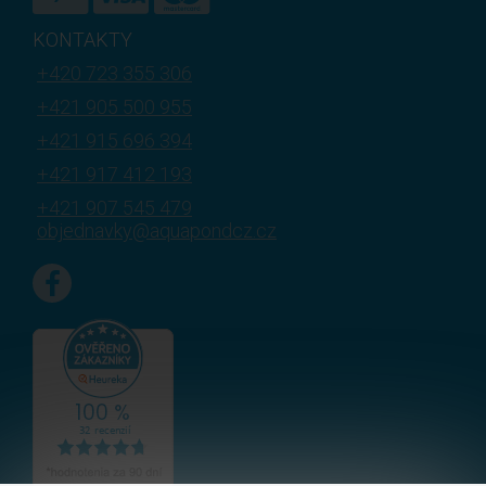
KONTAKTY
+420 723 355 306
+421 905 500 955
+421 915 696 394
+421 917 412 193
+421 907 545 479
objednavky@aquapondcz.cz