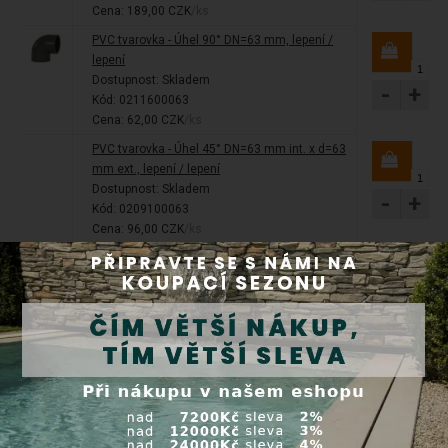
Cena: 189,00 CZK
/ks
PVC tvarovka - Úhel 90° DN=63 mm, lepení /
lepení
Dostupnost:
Skladem
-
+
Kód: 0211600063
Cena: 62,00 CZK
/ks
PVC tvarovka - Úhel 45° DN=63 mm int. x d=63
mm ext., lepení / lepení
Dostupnost:
Skladem
-
+
Kód: 0209100063
Cena: 96,00 CZK
/ks
Bazénový PVC kulový ventil Easyfit 63 mm
lepení / lepení
Dostupnost:
Skladem
-
+
Kód: 0511610063
Cena: 729,00 CZK
/ks
Tangit čistič PVC-U, PVC-C, ABS 125 ml
Dostupnost:
Skladem
Kód: 0425610125
-
+
Cena: 225,00 CZK
/ks