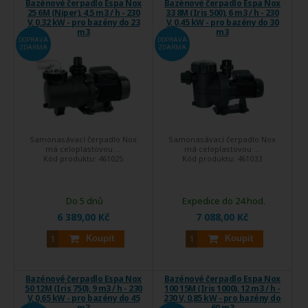
Bazénové čerpadlo Espa Nox
Bazénové čerpadlo Espa Nox
25 6M (Niper), 4,5 m3 / h - 230
33 8M (Iris 500), 6 m3 / h - 230
V, 0,32 kW - pro bazény do 23
V, 0,45 kW - pro bazény do 30
m3
m3
DOPRAVA
DOPRAVA
ZDARMA
ZDARMA
Samonasávací čerpadlo Nox
Samonasávací čerpadlo Nox
má celoplastovou ...
má celoplastovou ...
Kód produktu:
461025
Kód produktu:
461033
Do 5 dnů
Expedice do 24 hod.
6 389,00 Kč
7 088,00 Kč
Koupit
Koupit
Bazénové čerpadlo Espa Nox
Bazénové čerpadlo Espa Nox
50 12M (Iris 750), 9 m3 / h - 230
100 15M (Iris 1000), 12 m3 / h -
V, 0,65 kW - pro bazény do 45
230 V, 0,85 kW - pro bazény do
m3
60 m3