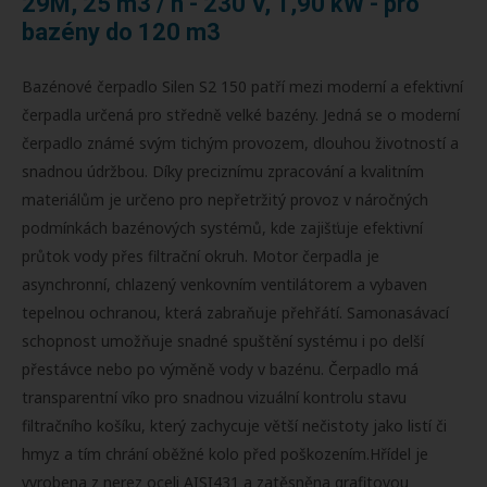
29M, 25 m3 / h - 230 V, 1,90 kW - pro
bazény do 120 m3
Bazénové čerpadlo Silen S2 150 patří mezi moderní a efektivní
čerpadla určená pro středně velké bazény. Jedná se o moderní
čerpadlo známé svým tichým provozem, dlouhou životností a
snadnou údržbou. Díky preciznímu zpracování a kvalitním
materiálům je určeno pro nepřetržitý provoz v náročných
podmínkách bazénových systémů, kde zajišťuje efektivní
průtok vody přes filtrační okruh. Motor čerpadla je
asynchronní, chlazený venkovním ventilátorem a vybaven
tepelnou ochranou, která zabraňuje přehřátí. Samonasávací
schopnost umožňuje snadné spuštění systému i po delší
přestávce nebo po výměně vody v bazénu. Čerpadlo má
transparentní víko pro snadnou vizuální kontrolu stavu
filtračního košíku, který zachycuje větší nečistoty jako listí či
hmyz a tím chrání oběžné kolo před poškozením.Hřídel je
vyrobena z nerez oceli AISI431 a zatěsněna grafitovou