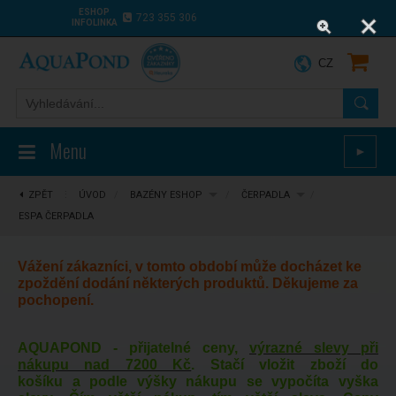
ESHOP
723 355 306
INFOLINKA
CZ
Menu
►
ZPĚT
⋮
ÚVOD
/
BAZÉNY ESHOP
/
ČERPADLA
/
ESPA ČERPADLA
Vážení zákazníci, v tomto období může docházet ke
zpoždění dodání některých produktů. Děkujeme za
pochopení.
AQUAPOND - přijatelné ceny,
výrazné slevy při
nákupu nad 7200 Kč
. Stačí vložit zboží do
košíku a podle výšky nákupu se vypočíta vyška