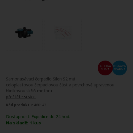
EXTRA
DOPRAVA
SLEVA
ZDARMA
Samonasávací čerpadlo Silen S2 má
celoplastovou čerpadlovou část a povrchově upravenou
hliníkovou skříň motoru.
přečtěte si více
Kód produktu:
460143
Dostupnost:
Expedice do 24 hod.
Na skladě:
1
kus