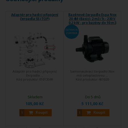
Adaptér pro hadici připojení
Bazénové čerpadlo Espa Nox
čerpadla SS (TOP)
20 4M (Basic), 2 m3 / h - 230 V,
0,2 kW - pro bazény do 10 m3
DOPRAVA
ZDARMA
Adaptér pro hadici připojení
Samonasávací čerpadlo Nox
čerpadla ...
má celoplastovou ...
Kód produktu:
01013049
Kód produktu:
461020
Skladem
Do 5 dnů
105,00 Kč
5 111,00 Kč
Koupit
Koupit