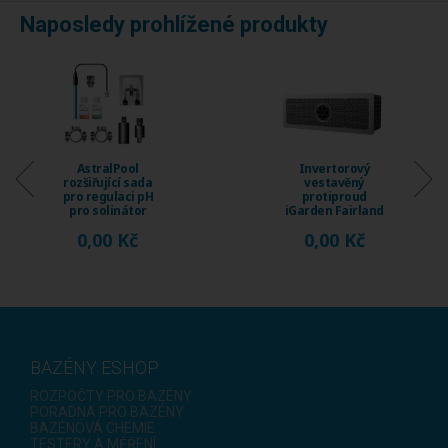
Naposledy prohlížené produkty
ralPool
Invertorový
Inv
ující sada
vestavěný
ve
gulaci pH
protiproud
pro
olinátor
iGarden Fairland
iGarde
y Connect
Fix Jet, průtok 230
Fix Jet
00 Kč
0,00 Kč
0,
...
...
BAZÉNY ESHOP
ROZPOČTY PRO BAZÉNY
PORADNA PRO BAZÉNY
BAZÉNOVÁ CHEMIE
TESTERY A MĚŘENÍ