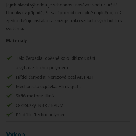
Jejich hlavní výhodou je schopnost nasávat vodu z určité
hloubky i v případě, že sací potrubí není plně naplněno, což
zjednodušuje instalaci a snižuje riziko vzduchových bublin v
systému.
Materiály
:
Tělo čerpadla, oběžné kolo, difuzor, sání
a výtlak z technopolymeru
Hřídel čerpadla: Nerezová ocel AISI 431
Mechanická ucpávka: Hliník-grafit
Skříň motoru: Hliník
O-kroužky: NBR / EPDM
Předfiltr: Technopolymer
Výkon