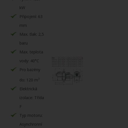
kW
Připojení: 63
mm
Max. tlak: 2,5
baru
Max. teplota
vody: 40°C
Pro bazény
3
do: 120 m
Elektrická
izolace: Třída
F
Typ motoru:
Asynchronní