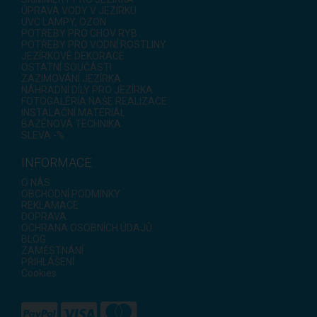
ÚPRAVA VODY V JEZÍRKU
UVC LAMPY, OZON
POTŘEBY PRO CHOV RYB
POTŘEBY PRO VODNÍ ROSTLINY
JEZÍRKOVÉ DEKORACE
OSTATNÍ SOUČÁSTI
ZAZIMOVÁNÍ JEZÍRKA
NÁHRADNÍ DÍLY PRO JEZÍRKA
FOTOGALÉRIA NAŠE REALIZACE
INSTALAČNÍ MATERIÁL
BAZÉNOVÁ TECHNIKA
SLEVA -%
INFORMACE
O NÁS
OBCHODNÍ PODMÍNKY
REKLAMACE
DOPRAVA
OCHRANA OSOBNÍCH ÚDAJŮ
BLOG
ZAMĚSTNÁNÍ
PŘIHLÁŠENÍ
Cookies