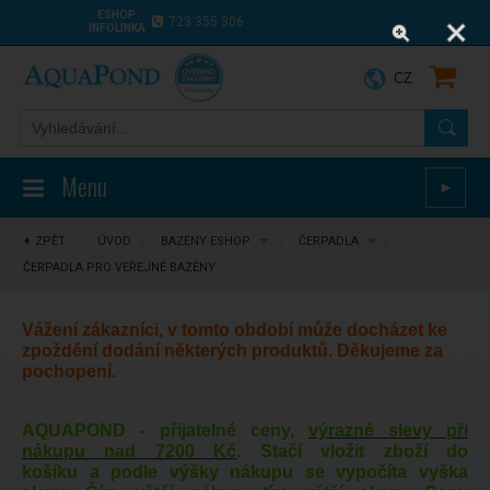
ESHOP
723 355 306
INFOLINKA
CZ
Menu
►
ZPĚT
⋮
ÚVOD
/
BAZÉNY ESHOP
/
ČERPADLA
/
ČERPADLA PRO VEŘEJNÉ BAZÉNY
Vážení zákazníci, v tomto období může docházet ke
zpoždění dodání některých produktů. Děkujeme za
pochopení.
AQUAPOND - přijatelné ceny,
výrazné slevy při
nákupu nad 7200 Kč
. Stačí vložit zboží do
košíku a podle výšky nákupu se vypočíta vyška