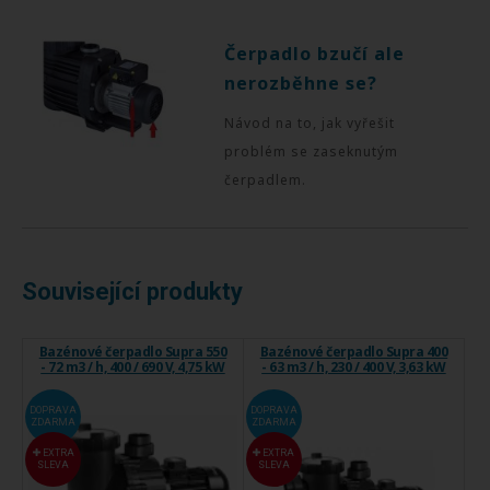
Čerpadlo bzučí ale
nerozběhne se?
Návod na to, jak vyřešit
problém se zaseknutým
čerpadlem.
Související produkty
Bazénové čerpadlo Supra 550
Bazénové čerpadlo Supra 400
- 72 m3 / h, 400 / 690 V, 4,75 kW
- 63 m3 / h, 230 / 400 V, 3,63 kW
DOPRAVA
DOPRAVA
ZDARMA
ZDARMA
EXTRA
EXTRA
SLEVA
SLEVA