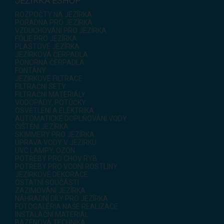
JEZÍRKA ESHOP
ROZPOČTY NA JEZÍRKA
PORADNA PRO JEZÍRKA
VZDUCHOVÁNÍ PRO JEZÍRKA
FÓLIE PRO JEZÍRKA
PLASTOVÉ JEZÍRKA
JEZÍRKOVÁ ČERPADLA
PONORNÁ ČERPADLA
FONTÁNY
JEZÍRKOVÉ FILTRACE
FILTRAČNÍ SETY
FILTRAČNÍ MATERIÁLY
VODOPÁDY, POTŮČKY
OSVĚTLENÍ A ELEKTRIKA
AUTOMATICKÉ DOPLŇOVÁNÍ VODY
ČIŠTĚNÍ JEZÍRKA
SKIMMERY PRO JEZÍRKA
ÚPRAVA VODY V JEZÍRKU
UVC LAMPY, OZON
POTŘEBY PRO CHOV RYB
POTŘEBY PRO VODNÍ ROSTLINY
JEZÍRKOVÉ DEKORACE
OSTATNÍ SOUČÁSTI
ZAZIMOVÁNÍ JEZÍRKA
NÁHRADNÍ DÍLY PRO JEZÍRKA
FOTOGALÉRIA NAŠE REALIZACE
INSTALAČNÍ MATERIÁL
BAZÉNOVÁ TECHNIKA