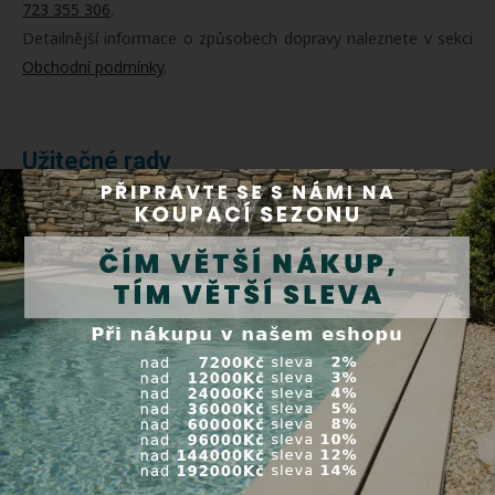
723 355 306
.
Detailnější informace o způsobech dopravy naleznete v sekci
Obchodní podmínky
.
Užitečné rady
Jak vyčistit bazénové
čerpadlo?
Nejčastějšími příčinami
sníženého výkonu čerpadla
jsou zanesený košík či ucpaná
vrtule čerpadla.