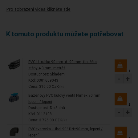
Pro zobrazení videa klikněte zde
K tomuto produktu můžete potřebovat
PVC-U trubka 90 mm, d=90 mm, tloušťka
stěny 4,3 mm, metráž
Dostupnost:
Skladem
-
+
Kód: 0301609043
Cena: 316,00 CZK
/ks
Bazénový PVC kulový ventil Plimex 90 mm
lepení / lepení
Dostupnost:
Do 5 dnů
-
+
Kód: 0112108
Cena: 3 725,00 CZK
/ks
PVC tvarovka - Úhel 90° DN=90 mm, lepení /
lepení