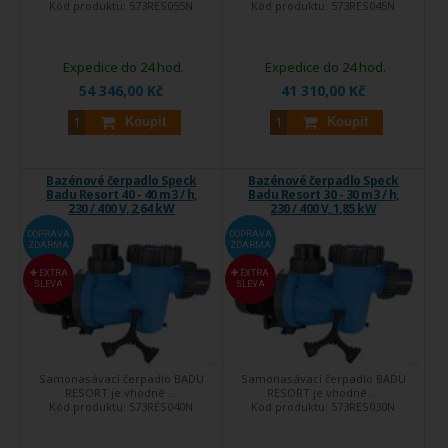
Kód produktu:
573RES055N
Kód produktu:
573RES045N
Expedice do 24 hod.
Expedice do 24 hod.
54 346,00 Kč
41 310,00 Kč
Koupit
Koupit
Bazénové čerpadlo Speck
Bazénové čerpadlo Speck
Badu Resort 40 - 40 m3 / h,
Badu Resort 30 - 30 m3 / h,
230 / 400 V, 2,64 kW
230 / 400 V, 1,85 kW
DOPRAVA
DOPRAVA
ZDARMA
ZDARMA
EXTRA
EXTRA
SLEVA
SLEVA
Samonasávací čerpadlo BADU
Samonasávací čerpadlo BADU
RESORT je vhodné ...
RESORT je vhodné ...
Kód produktu:
573RES040N
Kód produktu:
573RES030N