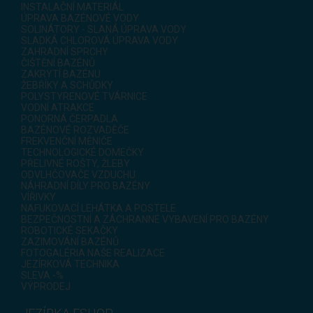
INSTALAČNÍ MATERIÁL
ÚPRAVA BAZÉNOVÉ VODY
SOLINÁTORY - SLANÁ ÚPRAVA VODY
SLADKÁ CHLOROVÁ ÚPRAVA VODY
ZAHRADNÍ SPRCHY
ČIŠTĚNÍ BAZÉNŮ
ZAKRYTÍ BAZÉNU
ŽEBŘÍKY A SCHŮDKY
POLYSTYRENOVÉ TVÁRNICE
VODNÍ ATRAKCE
PONORNÁ ČERPADLA
BAZÉNOVÉ ROZVADĚČE
FREKVENČNÍ MĚNIČE
TECHNOLOGICKÉ DOMEČKY
PŘELIVNÉ ROŠTY, ŽLEBY
ODVLHČOVAČE VZDUCHU
NÁHRADNÍ DÍLY PRO BAZÉNY
VÍŘIVKY
NAFUKOVACÍ LEHÁTKA A POSTELE
BEZPEČNOSTNÍ A ZÁCHRANNÉ VYBAVENÍ PRO BAZÉNY
ROBOTICKÉ SEKAČKY
ZAZIMOVÁNÍ BAZÉNŮ
FOTOGALÉRIA NAŠE REALIZACE
JEZÍRKOVÁ TECHNIKA
SLEVA -%
VÝPRODEJ