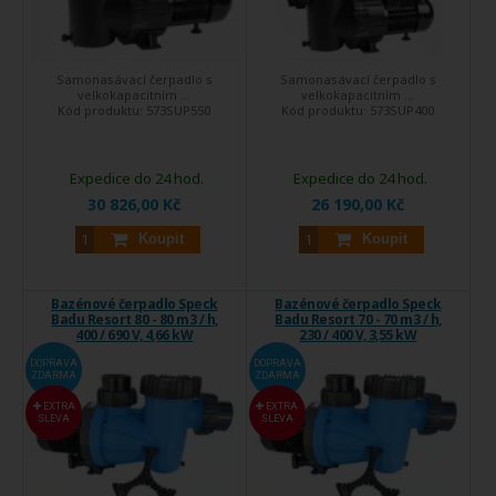
Samonasávací čerpadlo s
Samonasávací čerpadlo s
velkokapacitním ...
velkokapacitním ...
Kód produktu:
573SUP550
Kód produktu:
573SUP400
Expedice do 24 hod.
Expedice do 24 hod.
30 826,00 Kč
26 190,00 Kč
Koupit
Koupit
Bazénové čerpadlo Speck
Bazénové čerpadlo Speck
Badu Resort 80 - 80 m3 / h,
Badu Resort 70 - 70 m3 / h,
400 / 690 V, 4,66 kW
230 / 400 V, 3,55 kW
DOPRAVA
DOPRAVA
ZDARMA
ZDARMA
EXTRA
EXTRA
SLEVA
SLEVA