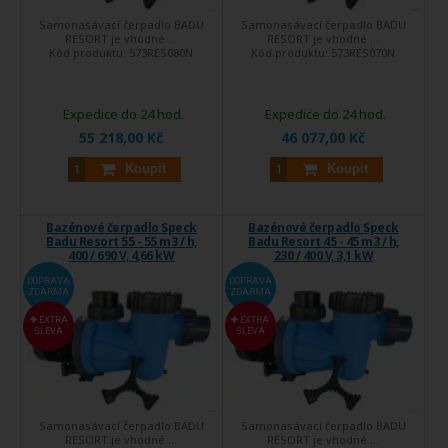
Samonasávací čerpadlo BADU
Samonasávací čerpadlo BADU
RESORT je vhodné ...
RESORT je vhodné ...
Kód produktu:
573RES080N
Kód produktu:
573RES070N
Expedice do 24 hod.
Expedice do 24 hod.
55 218,00 Kč
46 077,00 Kč
Koupit
Koupit
Bazénové čerpadlo Speck
Bazénové čerpadlo Speck
Badu Resort 55 - 55 m3 / h,
Badu Resort 45 - 45 m3 / h,
400 / 690 V, 4,66 kW
230 / 400 V, 3,1 kW
DOPRAVA
DOPRAVA
ZDARMA
ZDARMA
EXTRA
EXTRA
SLEVA
SLEVA
Samonasávací čerpadlo BADU
Samonasávací čerpadlo BADU
RESORT je vhodné ...
RESORT je vhodné ...