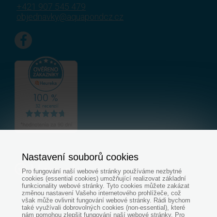
+421 907 545 479
objednavky@aquapondcz.cz
Nastavení souborů cookies
Pro fungování naší webové stránky používáme nezbytné
cookies (essential cookies) umožňující realizovat základní
funkcionality webové stránky. Tyto cookies můžete zakázat
změnou nastavení Vašeho internetového prohlížeče, což
však může ovlivnit fungování webové stránky. Rádi bychom
také využívali dobrovolných cookies (non-essential), které
nám pomohou zlepšit fungování naší webové stránky. Pro