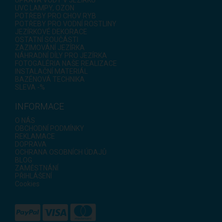
UVC LAMPY, OZON
POTŘEBY PRO CHOV RYB
POTŘEBY PRO VODNÍ ROSTLINY
JEZÍRKOVÉ DEKORACE
OSTATNÍ SOUČÁSTI
ZAZIMOVÁNÍ JEZÍRKA
NÁHRADNÍ DÍLY PRO JEZÍRKA
FOTOGALÉRIA NAŠE REALIZACE
INSTALAČNÍ MATERIÁL
BAZÉNOVÁ TECHNIKA
SLEVA -%
INFORMACE
O NÁS
OBCHODNÍ PODMÍNKY
REKLAMACE
DOPRAVA
OCHRANA OSOBNÍCH ÚDAJŮ
BLOG
ZAMĚSTNÁNÍ
PŘIHLÁŠENÍ
Cookies