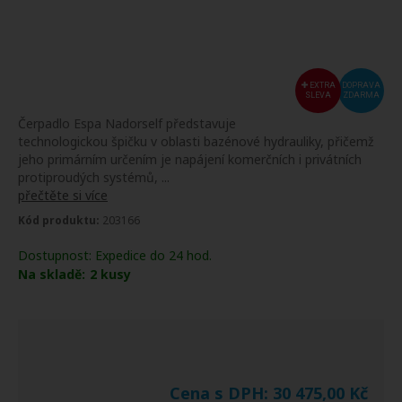
EXTRA
DOPRAVA
SLEVA
ZDARMA
Čerpadlo Espa Nadorself představuje
technologickou špičku v oblasti bazénové hydrauliky, přičemž
jeho primárním určením je napájení komerčních i privátních
protiproudých systémů, ...
přečtěte si více
Kód produktu:
203166
Dostupnost:
Expedice do 24 hod.
Na skladě:
2
kusy
Cena s DPH:
30 475,00
Kč