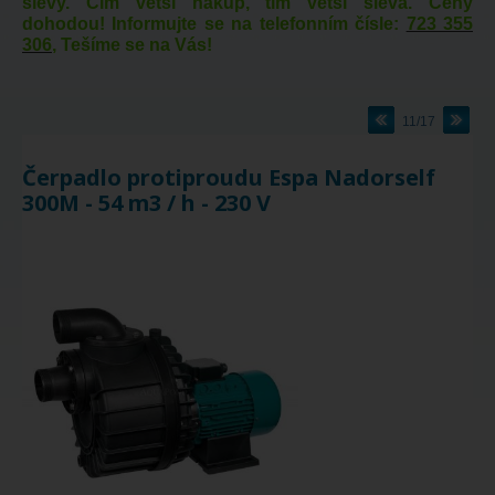
slevy. Čím větší nákup, tím větší sleva. Ceny
dohodou! Informujte se na telefonním čísle:
723 355
306
, Tešíme se na Vás!
11/17
Čerpadlo protiproudu Espa Nadorself
300M - 54 m3 / h - 230 V