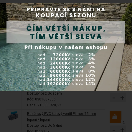
Soubory ke stažení
Manual - Espa Nadorself 300M
K tomuto produktu můžete potřebovat
PVC-U trubka 75 mm, d=75 mm, tloušťka
stěny 3,6 mm, metráž
Dostupnost:
Skladem
-
+
Kód: 0301607536
Cena: 213,00 CZK
/ks
Bazénový PVC kulový ventil Plimex 75 mm
lepení / lepení
Dostupnost:
Do 5 dnů
-
+
Kód: 0112107