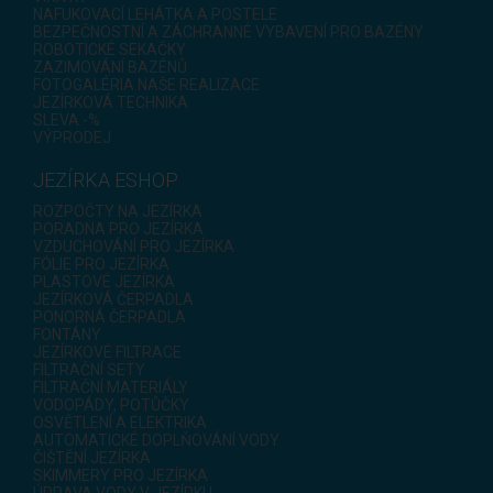
NAFUKOVACÍ LEHÁTKA A POSTELE
BEZPEČNOSTNÍ A ZÁCHRANNÉ VYBAVENÍ PRO BAZÉNY
ROBOTICKÉ SEKAČKY
ZAZIMOVÁNÍ BAZÉNŮ
FOTOGALÉRIA NAŠE REALIZACE
JEZÍRKOVÁ TECHNIKA
SLEVA -%
VÝPRODEJ
JEZÍRKA ESHOP
ROZPOČTY NA JEZÍRKA
PORADNA PRO JEZÍRKA
VZDUCHOVÁNÍ PRO JEZÍRKA
FÓLIE PRO JEZÍRKA
PLASTOVÉ JEZÍRKA
JEZÍRKOVÁ ČERPADLA
PONORNÁ ČERPADLA
FONTÁNY
JEZÍRKOVÉ FILTRACE
FILTRAČNÍ SETY
FILTRAČNÍ MATERIÁLY
VODOPÁDY, POTŮČKY
OSVĚTLENÍ A ELEKTRIKA
AUTOMATICKÉ DOPLŇOVÁNÍ VODY
ČIŠTĚNÍ JEZÍRKA
SKIMMERY PRO JEZÍRKA
ÚPRAVA VODY V JEZÍRKU