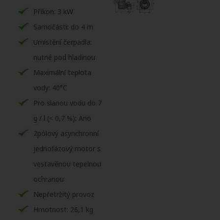
Příkon: 3 kW
Samočásti: do 4 m
Umístění čerpadla:
nutné pod hladinou
Maximální teplota
vody: 40°C
Pro slanou vodu do 7
g / l (< 0,7 %): Ano
2pólový asynchronní
jednofázový motor s
vestavěnou tepelnou
ochranou
Nepřetržitý provoz
Hmotnost: 26,1 kg