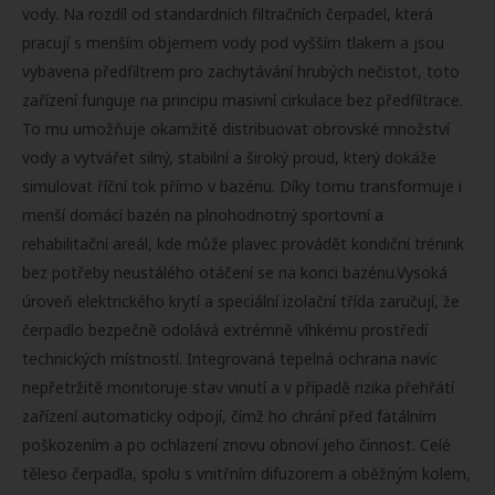
vody. Na rozdíl od standardních filtračních čerpadel, která
pracují s menším objemem vody pod vyšším tlakem a jsou
vybavena předfiltrem pro zachytávání hrubých nečistot, toto
zařízení funguje na principu masivní cirkulace bez předfiltrace.
To mu umožňuje okamžitě distribuovat obrovské množství
vody a vytvářet silný, stabilní a široký proud, který dokáže
simulovat říční tok přímo v bazénu. Díky tomu transformuje i
menší domácí bazén na plnohodnotný sportovní a
rehabilitační areál, kde může plavec provádět kondiční trénink
bez potřeby neustálého otáčení se na konci bazénu.Vysoká
úroveň elektrického krytí a speciální izolační třída zaručují, že
čerpadlo bezpečně odolává extrémně vlhkému prostředí
technických místností. Integrovaná tepelná ochrana navíc
nepřetržitě monitoruje stav vinutí a v případě rizika přehřátí
zařízení automaticky odpojí, čímž ho chrání před fatálním
poškozením a po ochlazení znovu obnoví jeho činnost. Celé
těleso čerpadla, spolu s vnitřním difuzorem a oběžným kolem,