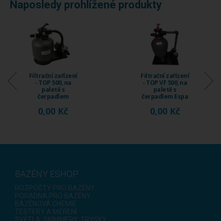
Naposledy prohlížené produkty
Filtrační zařízení
Filtrační zařízení
- TOP 500, na
- TOP VF 500, na
paletě s
paletě s
čerpadlem
čerpadlem Espa
Emaux SS075 ...
Nox ...
0,00 Kč
0,00 Kč
BAZÉNY ESHOP
ROZPOČTY PRO BAZÉNY
PORADNA PRO BAZÉNY
BAZÉNOVÁ CHEMIE
TESTERY A MĚŘENÍ
SVĚTLA, SKIMMERY, TRYSKY