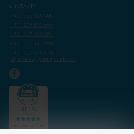
KONTAKTY
+420 723 355 306
+421 905 500 955
+421 915 696 394
+421 917 412 193
+421 907 545 479
objednavky@aquapondcz.cz