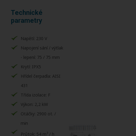
Technické
parametry
Napětí: 230 V
Napojení sání / výtlak
- lepení: 75 / 75 mm
Krytí: IPX5
Hřídel čerpadla: AISI
431
Třída izolace: F
Výkon: 2,2 kW
Otáčky: 2900 ot. /
min
3
Průtok: 54 m
/ h