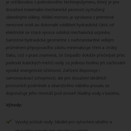
je vstřikováno z pokrokového technopolymeru, který je pro
dosažení maximální mechanické pevnosti vyztužený
skleněnými vlákny. Hřídel motoru je vyrobena z prémiové
nerezové oceli ao dokonalé oddělení hydraulické části od
elektrické se stará vysoce odolná mechanická ucpávka.
Samotná hydraulická geometrie s nadstandardně velkým
průměrem připojovacího závitu minimalizuje tření a ztráty
tlaku, což v praxi znamená, že čerpadlo dokáže přečerpat přes
padesát kubických metrů vody za jedinou hodinu při zachování
vysoké energetické účinnosti. Zařízení disponuje i
samonasávací schopností, ale pro dosažení ideálních
provozních podmínek a okamžitého náběhu proudu se
doporučuje jeho montáž pod úroveň hladiny vody v bazénu.
Výhody:
Vysoký průtok vody: Ideální pro vytvoření silného a
plynulého proudu pro plavání na místě.