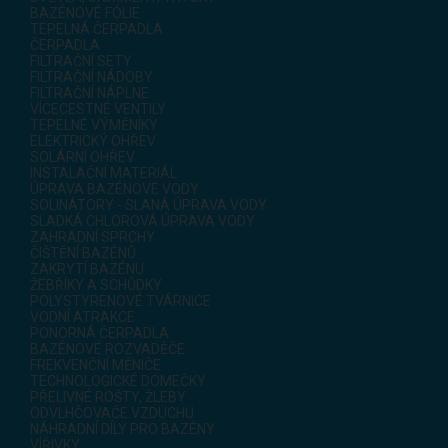
BAZÉNOVÉ FÓLIE
TEPELNÁ ČERPADLA
ČERPADLA
FILTRAČNÍ SETY
FILTRAČNÍ NÁDOBY
FILTRAČNÍ NÁPLNE
VÍCECESTNÉ VENTILY
TEPELNÉ VÝMĚNÍKY
ELEKTRICKÝ OHŘEV
SOLÁRNÍ OHŘEV
INSTALAČNÍ MATERIÁL
ÚPRAVA BAZÉNOVÉ VODY
SOLINÁTORY - SLANÁ ÚPRAVA VODY
SLADKÁ CHLOROVÁ ÚPRAVA VODY
ZAHRADNÍ SPRCHY
ČIŠTĚNÍ BAZÉNŮ
ZAKRYTÍ BAZÉNU
ŽEBŘÍKY A SCHŮDKY
POLYSTYRENOVÉ TVÁRNICE
VODNÍ ATRAKCE
PONORNÁ ČERPADLA
BAZÉNOVÉ ROZVADĚČE
FREKVENČNÍ MĚNIČE
TECHNOLOGICKÉ DOMEČKY
PŘELIVNÉ ROŠTY, ŽLEBY
ODVLHČOVAČE VZDUCHU
NÁHRADNÍ DÍLY PRO BAZÉNY
VÍŘIVKY