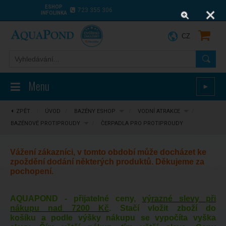
ESHOP
723 355 306
INFOLINKA
CZ
Menu
►
ZPĚT
⋮
ÚVOD
/
BAZÉNY ESHOP
/
VODNÍ ATRAKCE
/
BAZÉNOVÉ PROTIPROUDY
/
ČERPADLA PRO PROTIPROUDY
Vážení zákazníci, v tomto období může docházet ke
zpoždění dodání některých produktů. Děkujeme za
pochopení.
AQUAPOND - přijatelné ceny,
výrazné slevy při
nákupu nad 7200 Kč
. Stačí vložit zboží do
košíku a podle výšky nákupu se vypočíta vyška