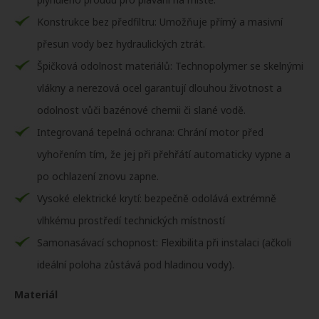
Konstrukce bez předfiltru: Umožňuje přímý a masivní
přesun vody bez hydraulických ztrát.
Špičková odolnost materiálů: Technopolymer se skelnými
vlákny a nerezová ocel garantují dlouhou životnost a
odolnost vůči bazénové chemii či slané vodě.
Integrovaná tepelná ochrana: Chrání motor před
vyhořením tím, že jej při přehřátí automaticky vypne a
po ochlazení znovu zapne.
Vysoké elektrické krytí: bezpečně odolává extrémně
vlhkému prostředí technických místností
Samonasávací schopnost: Flexibilita při instalaci (ačkoli
ideální poloha zůstává pod hladinou vody).
Materiál