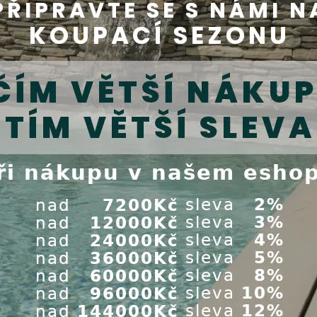
prefabrikované bazény
prefabrikované bazény
 tryska zajišťuje vrácení vody
Vtoková tryska zajišťuje vracen
...
Kód produktu:
HL310142
ód produktu:
HL3100421
Na objednávku
Expedice do 24 hod.
ena s DPH:
2 558,00 Kč
Cena s DPH:
3 240,00 Kč
Koupit
Koupit
ahme vtoková mušle, bronz,
Hugo Lahme vtoková mušl
 závit 1 1/2 , délka 40 mm, pro
červený bronz, vnější závit 1 
cké a prefabrikované bazény
délka 40 mm, pro prefabriko
bazény