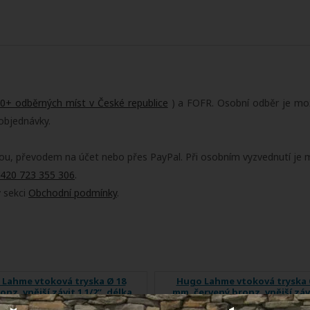
0+ odběrných míst v České republice
) a FOFR. Osobní odběr je mož
objednávky.
tou, převodem na účet nebo přes PayPal. Při osobním vyzvednutí je m
420 723 355 306
.
v sekci
Obchodní podmínky
.
Lahme vtoková tryska Ø 18
Hugo Lahme vtoková tryska 
nz, vnější závit 1 1/2“, délka
mm, červený bronz, vnější závi
40 mm, pro keramické a
délka 40 mm, pro keramické