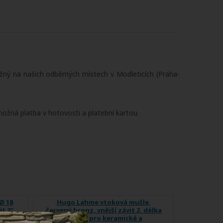
ný na našich odběrných místech v Modleticích (Praha-
ožná platba v hotovosti a platební kartou.
Ø 18
Hugo Lahme vtoková mušle,
t 2“,
červený bronz, vnější závit 2, délka
 a
40 mm, pro keramické a