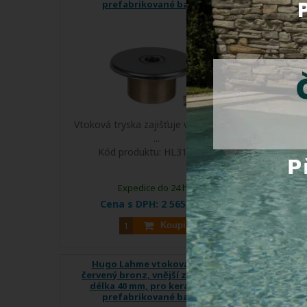
prefabrikované bazény
Vtoková tryska zajišťuje vrácení vody
Vtoková
...
Kód produktu:
HL3100420
K
Expedice do 24 hod.
Cena s DPH:
2 565,00 Kč
C
Koupit
Hugo Lahme vtoková mušle,
Hugo L
červený bronz, vnější závit 1 1/2 ,
vnější
délka 40 mm, pro keramické a
kerami
prefabrikované bazény