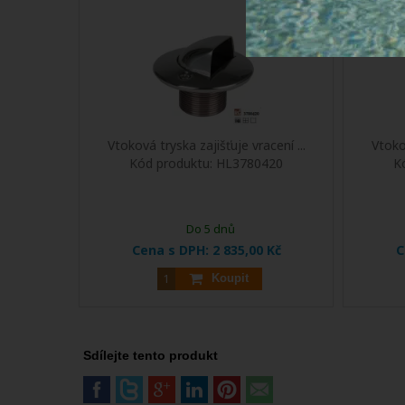
Vtoková tryska zajišťuje vracení ...
Vtokov
Kód produktu:
HL3780420
K
Do 5 dnů
Cena s DPH:
2 835,00 Kč
C
Koupit
Sdílejte tento produkt