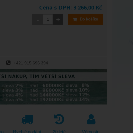
Cena s DPH:
3 266,00
Kč
-
+
Do košíku
+421 915 696 394
no
Rychlé dodání
20 leté
Věrnostní