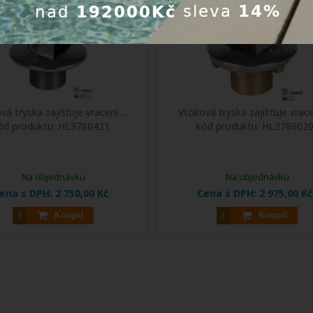
á tryska zajišťuje vracení ...
Vtoková tryska zajišťuje vracen
ód produktu:
HL3780421
Kód produktu:
HL378602
Na objednávku
Na objednávku
ena s DPH:
2 750,00 Kč
Cena s DPH:
2 975,00 Kč
Koupit
Koupit