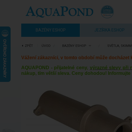
BAZÉNY ESHOP
JEZÍRKA ESHOP
ZPĚT
⋮
ÚVOD
/
BAZÉNY ESHOP
/
SVĚTLA, SKIMM
Vážení zákazníci, v tomto období může docházet
AQUAPOND - přijatelné ceny,
výrazné slevy při
nákup, tím větší sleva. Ceny dohodou! Informujte 