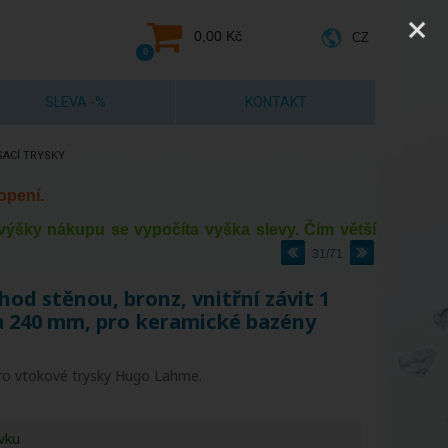
0,00 Kč
CZ
0
SLEVA -%
KONTAKT
SACÍ TRYSKY
opení.
e výšky nákupu se vypočíta vyška slevy. Čím větší
31/71
d stěnou, bronz, vnitřní závit 1
lka 240 mm, pro keramické bazény
pro vtokové trysky Hugo Lahme.
vku