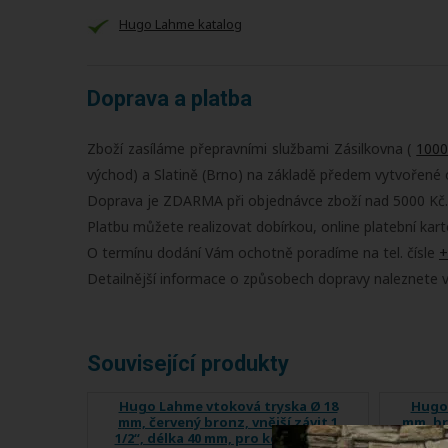
Hugo Lahme katalog
Doprava a platba
Zboží zasíláme přepravními službami Zásilkovna (
1000
východ) a Slatině (Brno) na základě předem vytvořené 
Doprava je ZDARMA při objednávce zboží nad 5000 Kč.
Platbu můžete realizovat dobírkou, online platební kar
O termínu dodání Vám ochotně poradíme na tel. čísle
+
Detailnější informace o způsobech dopravy naleznete 
Související produkty
Hugo Lahme vtoková tryska Ø 18
Hugo 
mm, červený bronz, vnější závit 1
mm, bro
1/2“, délka 40 mm, pro keramické a