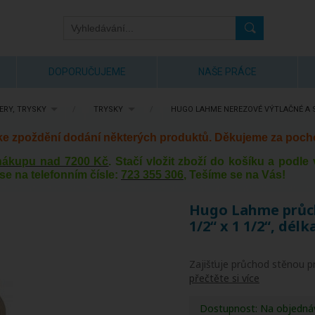
DOPORUČUJEME
NAŠE PRÁCE
ERY, TRYSKY
/
TRYSKY
/
HUGO LAHME NEREZOVÉ VÝTLAČNÉ A 
 ke zpoždění dodání některých produktů. Děkujeme za poch
 nákupu nad 7200 Kč
. Stačí vložit zboží do košíku a podl
se na telefonním čísle:
723 355 306
, Tešíme se na Vás!
Hugo Lahme průcho
1/2“ x 1 1/2“, dé
Zajišťuje průchod stěnou 
přečtěte si více
Dostupnost:
Na objedná