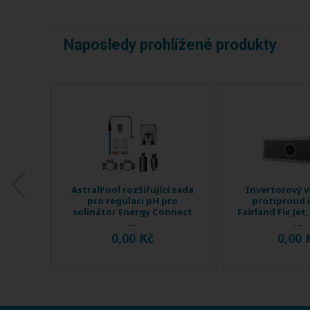
Naposledy prohlížené produkty
věný
AstralPool rozšiřující sada
Invertorový 
den
pro regulaci pH pro
protiproud 
tok 120
solinátor Energy Connect
Fairland Fix Jet
...
...
0,00 Kč
0,00 