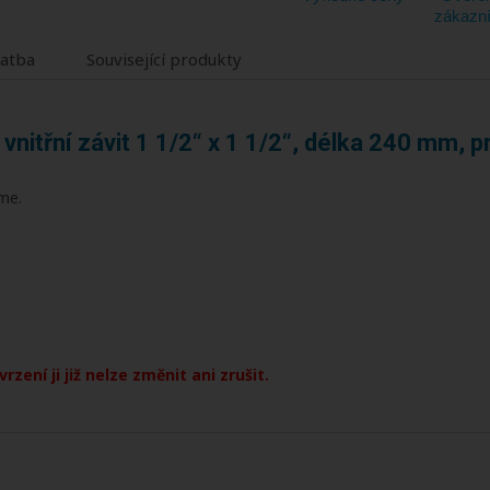
zákazn
latba
Související produkty
nitřní závit 1 1/2“ x 1 1/2“, délka 240 mm, 
me.
ení ji již nelze změnit ani zrušit.