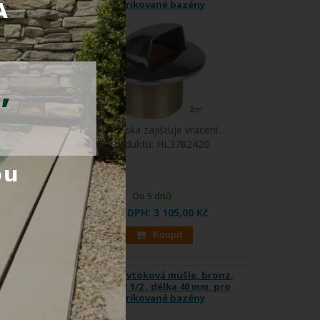
prefabrikované bazény
í ...
Vtoková tryska zajišťuje vracení ...
0
Kód produktu:
HL3782420
Do 5 dnů
Cena s DPH:
3 105,00 Kč
Koupit
e,
Hugo Lahme vtoková mušle, bronz,
1/2 ,
vnější závit 1 1/2 , délka 40 mm, pro
vané
prefabrikované bazény