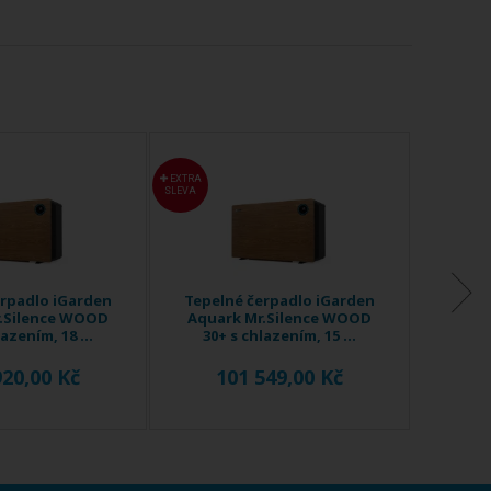
EXTRA
EXTRA
SLEVA
SLEVA
erpadlo iGarden
Tepelné čerpadlo iGarden
Tepel
.Silence WOOD
Aquark Mr.Silence WOOD
Aqua
azením, 18 ...
30+ s chlazením, 15 ...
30+
920,00 Kč
101 549,00 Kč