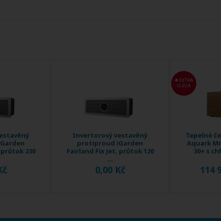
EXTRA
SLEVA
vestavěný
Invertorový vestavěný
Tepelné č
iGarden
protiproud iGarden
Aquark Mr
, průtok 230
Fairland Fix Jet, průtok 120
30+ s chl
...
Kč
0,00 Kč
114 