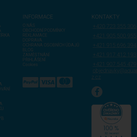
INFORMACE
KONTAKTY
A
O NÁS
+420 723 355 306
A
OBCHODNÍ PODMÍNKY
+421 905 500 955
ZÍRKA
REKLAMACE
DOPRAVA
+421 915 696 394
OCHRANA OSOBNÍCH ÚDAJŮ
BLOG
+421 917 412 193
ZAMĚSTNÁNÍ
PŘIHLÁŠENÍ
+421 907 545 479
Cookies
objednavky@aqua
z.cz
A
VÁNÍ
KA
KU
YB