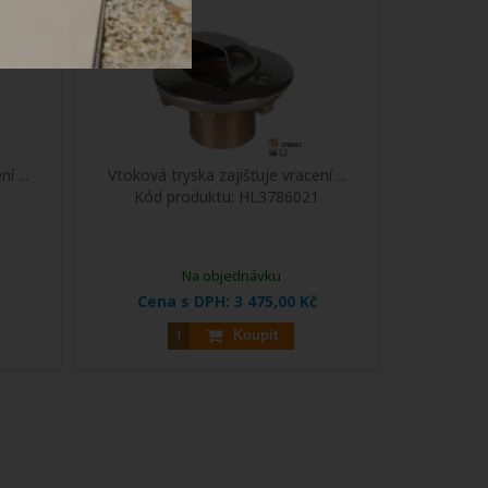
í ...
Vtoková tryska zajišťuje vracení ...
0
Kód produktu:
HL3786021
Na objednávku
Cena s DPH:
3 475,00 Kč
Koupit