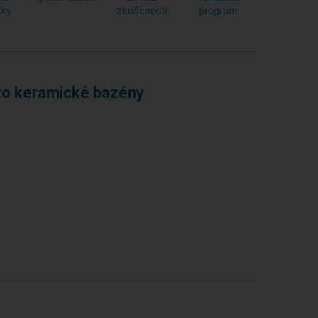
íky
zkušenosti
program
pro keramické bazény