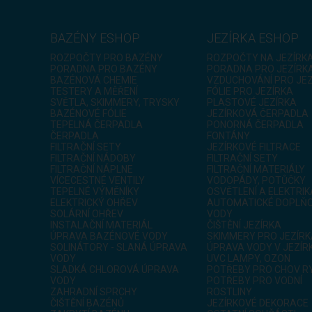
BAZÉNY ESHOP
JEZÍRKA ESHOP
ROZPOČTY PRO BAZÉNY
ROZPOČTY NA JEZÍRK
PORADNA PRO BAZÉNY
PORADNA PRO JEZÍRK
BAZÉNOVÁ CHEMIE
VZDUCHOVÁNÍ PRO JE
TESTERY A MĚŘENÍ
FÓLIE PRO JEZÍRKA
SVĚTLA, SKIMMERY, TRYSKY
PLASTOVÉ JEZÍRKA
BAZÉNOVÉ FÓLIE
JEZÍRKOVÁ ČERPADLA
TEPELNÁ ČERPADLA
PONORNÁ ČERPADLA
ČERPADLA
FONTÁNY
FILTRAČNÍ SETY
JEZÍRKOVÉ FILTRACE
FILTRAČNÍ NÁDOBY
FILTRAČNÍ SETY
FILTRAČNÍ NÁPLNE
FILTRAČNÍ MATERIÁLY
VÍCECESTNÉ VENTILY
VODOPÁDY, POTŮČKY
TEPELNÉ VÝMĚNÍKY
OSVĚTLENÍ A ELEKTRIK
ELEKTRICKÝ OHŘEV
AUTOMATICKÉ DOPLŇO
SOLÁRNÍ OHŘEV
VODY
INSTALAČNÍ MATERIÁL
ČIŠTĚNÍ JEZÍRKA
ÚPRAVA BAZÉNOVÉ VODY
SKIMMERY PRO JEZÍR
SOLINÁTORY - SLANÁ ÚPRAVA
ÚPRAVA VODY V JEZÍR
VODY
UVC LAMPY, OZON
SLADKÁ CHLOROVÁ ÚPRAVA
POTŘEBY PRO CHOV R
VODY
POTŘEBY PRO VODNÍ
ZAHRADNÍ SPRCHY
ROSTLINY
ČIŠTĚNÍ BAZÉNŮ
JEZÍRKOVÉ DEKORACE