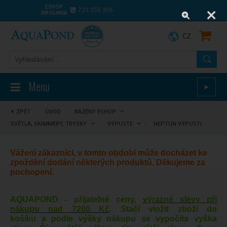
ESHOP
723 355 306
INFOLINKA
CZ
Menu
►
ZPĚT
⋮
ÚVOD
/
BAZÉNY ESHOP
/
SVĚTLA, SKIMMERY, TRYSKY
/
VÝPUSTE
/
NEPTUN VÝPUSTI
Vážení zákazníci, v tomto období může docházet ke
zpoždění dodání některých produktů. Děkujeme za
pochopení.
AQUAPOND - přijatelné ceny,
výrazné slevy při
nákupu nad 7200 Kč
. Stačí vložit zboží do
košíku a podle výšky nákupu se vypočíta vyška