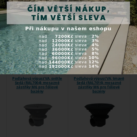
Dnová výpust pro fóliové a
Podlahová výpusť VA D210mm
prefabikované ...
s mřížkou ...
Kód produktu:
4827814
Kód produktu:
4800271
Skladem
Expedice do 24 hod.
959,00 Kč
1 230,00 Kč
Koupit
Koupit
Podlahová výpusť VA, světle
Podlahová výpusť VA, tmavě
šedá (RAL7004), mosazné
šedá (RAL7016), mosazné
zástřiky M6, pro fóliové
zástřiky M6, pro fóliové
bazény
bazény