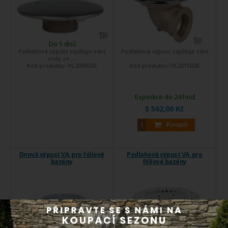
Do 5 dnů
Podlahová výpust zajišťuje sání
Podlahová výpust zajišťuje sání
vody ze ...
...
Kód produktu:
HL2005020
Kód produktu:
HL2015020
Expedice do 24 hod.
5 562,00 Kč
Koupit
Dnová výpust VA, pro fóliové
Podlahová výpust VA, pro
bazény
fóliové bazény