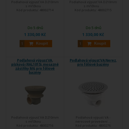
Podlahová výpusť VA D210mm
Podlahová výpusť VA D210mm
s mřížkou ...
s mřížkou ...
Kód produktu:
48002714
Kód produktu:
48002715
Do 5 dnů
Do 5 dnů
1 330,00 Kč
1 330,00 Kč
Koupit
Koupit
Podlahová výpusť VA,
Podlahová výpusť VA Nerez,
písková (RAL1015), mosazné
pro fóliové bazény
zástřiky M6, pro fóliové
bazény
Podlahová výpusť VA D210mm
Podlahová výpust VA -
s mřížkou ...
nerezové provedení ...
Kód produktu:
48002716
Kód produktu:
4800276