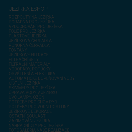
JEZÍRKA ESHOP
ROZPOČTY NA JEZÍRKA
PORADNA PRO JEZÍRKA
VZDUCHOVÁNÍ PRO JEZÍRKA
FÓLIE PRO JEZÍRKA
PLASTOVÉ JEZÍRKA
JEZÍRKOVÁ ČERPADLA
PONORNÁ ČERPADLA
FONTÁNY
JEZÍRKOVÉ FILTRACE
FILTRAČNÍ SETY
FILTRAČNÍ MATERIÁLY
VODOPÁDY, POTŮČKY
OSVĚTLENÍ A ELEKTRIKA
AUTOMATICKÉ DOPLŇOVÁNÍ VODY
ČIŠTĚNÍ JEZÍRKA
SKIMMERY PRO JEZÍRKA
ÚPRAVA VODY V JEZÍRKU
UVC LAMPY, OZON
POTŘEBY PRO CHOV RYB
POTŘEBY PRO VODNÍ ROSTLINY
JEZÍRKOVÉ DEKORACE
OSTATNÍ SOUČÁSTI
ZAZIMOVÁNÍ JEZÍRKA
NÁHRADNÍ DÍLY PRO JEZÍRKA
FOTOGALÉRIA NAŠE REALIZACE