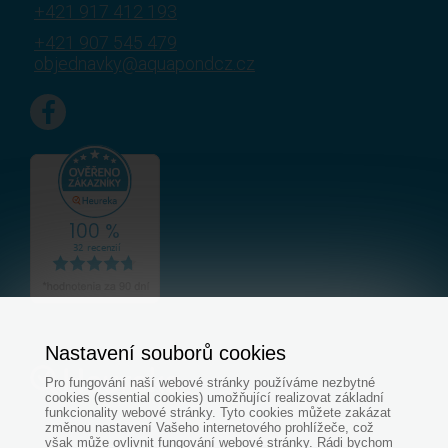
+421 917 412 193
+421 907 545 479
objednavky@aquapondcz.cz
Nastavení souborů cookies
Pro fungování naší webové stránky používáme nezbytné
cookies (essential cookies) umožňující realizovat základní
funkcionality webové stránky. Tyto cookies můžete zakázat
změnou nastavení Vašeho internetového prohlížeče, což
však může ovlivnit fungování webové stránky. Rádi bychom