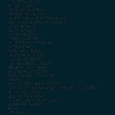
ELEKTRICKÝ OHŘEV
SOLÁRNÍ OHŘEV
INSTALAČNÍ MATERIÁL
ÚPRAVA BAZÉNOVÉ VODY
SOLINÁTORY - SLANÁ ÚPRAVA VODY
SLADKÁ CHLOROVÁ ÚPRAVA VODY
ZAHRADNÍ SPRCHY
ČIŠTĚNÍ BAZÉNŮ
ZAKRYTÍ BAZÉNU
ŽEBŘÍKY A SCHŮDKY
POLYSTYRENOVÉ TVÁRNICE
VODNÍ ATRAKCE
PONORNÁ ČERPADLA
BAZÉNOVÉ ROZVADĚČE
FREKVENČNÍ MĚNIČE
TECHNOLOGICKÉ DOMEČKY
PŘELIVNÉ ROŠTY, ŽLEBY
ODVLHČOVAČE VZDUCHU
NÁHRADNÍ DÍLY PRO BAZÉNY
VÍŘIVKY
NAFUKOVACÍ LEHÁTKA A POSTELE
BEZPEČNOSTNÍ A ZÁCHRANNÉ VYBAVENÍ PRO BAZÉNY
ROBOTICKÉ SEKAČKY
ZAZIMOVÁNÍ BAZÉNŮ
FOTOGALÉRIA NAŠE REALIZACE
JEZÍRKOVÁ TECHNIKA
SLEVA -%
VÝPRODEJ