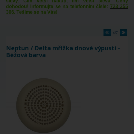
slevy. Čím větší nákup, tím větší sleva. Ceny
dohodou! Informujte se na telefonním čísle:
723 355
306
, Tešíme se na Vás!
4/7
Neptun / Delta mřížka dnové výpusti -
Béžová barva