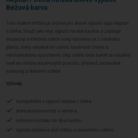
Béžová barva
Tato kvalitní mřížka je určena pro dnové výpusti typu Neptun
a Delta. Slouží jako kryt výpusti na dně bazénu a zajišťuje
bezpečný a efektivní odtok vody. Vyrobena je z odolného
plastu, který odolává UV záření, bazénové chemii a
mechanickému opotřebení. Díky světle šedé barvě se vizuálně
hodí do většiny bazénových povrchů, přičemž zachovává
estetický a diskrétní vzhled.
Výhody
Kompatibilní s výpustí Neptun / Delta
Jednoduchá montáž a výměna
Určena k instalaci do dna bazénu
Vysoká odolnost vůči chlóru a slunečnímu záření