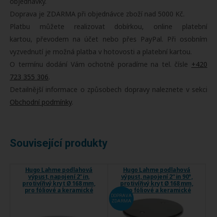
objednávky.
Doprava je ZDARMA při objednávce zboží nad 5000 Kč.
Platbu můžete realizovat dobírkou, online platební
kartou, převodem na účet nebo přes PayPal. Při osobním
vyzvednutí je možná platba v hotovosti a platební kartou.
O termínu dodání Vám ochotně poradíme na tel. čísle
+420
723 355 306
.
Detailnější informace o způsobech dopravy naleznete v sekci
Obchodní podmínky
.
Související produkty
Hugo Lahme podlahová
Hugo Lahme podlahová
výpust, napojení 2“ in,
výpust, napojení 2“ in 90°,
protivířivý kryt Ø 168 mm,
protivířivý kryt Ø 168 mm,
pro fóliové a keramické
pro fóliové a keramické
bazény
bazény
DOPRAVA
ZDARMA