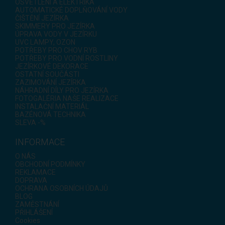
OSVĚTLENÍ A ELEKTRIKA
AUTOMATICKÉ DOPLŇOVÁNÍ VODY
ČIŠTĚNÍ JEZÍRKA
SKIMMERY PRO JEZÍRKA
ÚPRAVA VODY V JEZÍRKU
UVC LAMPY, OZON
POTŘEBY PRO CHOV RYB
POTŘEBY PRO VODNÍ ROSTLINY
JEZÍRKOVÉ DEKORACE
OSTATNÍ SOUČÁSTI
ZAZIMOVÁNÍ JEZÍRKA
NÁHRADNÍ DÍLY PRO JEZÍRKA
FOTOGALÉRIA NAŠE REALIZACE
INSTALAČNÍ MATERIÁL
BAZÉNOVÁ TECHNIKA
SLEVA -%
INFORMACE
O NÁS
OBCHODNÍ PODMÍNKY
REKLAMACE
DOPRAVA
OCHRANA OSOBNÍCH ÚDAJŮ
BLOG
ZAMĚSTNÁNÍ
PŘIHLÁŠENÍ
Cookies