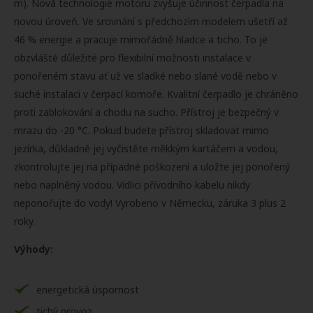
m). Nová technologie motoru zvyšuje účinnost čerpadla na
novou úroveň. Ve srovnání s předchozím modelem ušetří až
46 % energie a pracuje mimořádně hladce a ticho. To je
obzvláště důležité pro flexibilní možnosti instalace v
ponořeném stavu ať už ve sladké nebo slané vodě nebo v
suché instalaci v čerpací komoře. Kvalitní čerpadlo je chráněno
proti zablokování a chodu na sucho. Přístroj je bezpečný v
mrazu do -20 °C. Pokud budete přístroj skladovat mimo
jezírka, důkladně jej vyčistěte měkkým kartáčem a vodou,
zkontrolujte jej na případné poškození a uložte jej ponořený
nebo naplněný vodou. Vidlici přívodního kabelu nikdy
neponořujte do vody! Vyrobeno v Německu, záruka 3 plus 2
roky.
Výhody:
energetická úspornost
tichý provoz