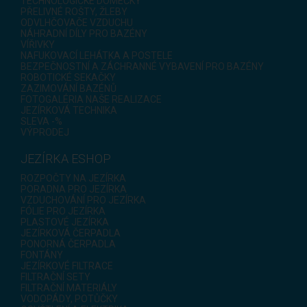
TECHNOLOGICKÉ DOMEČKY
PŘELIVNÉ ROŠTY, ŽLEBY
ODVLHČOVAČE VZDUCHU
NÁHRADNÍ DÍLY PRO BAZÉNY
VÍŘIVKY
NAFUKOVACÍ LEHÁTKA A POSTELE
BEZPEČNOSTNÍ A ZÁCHRANNÉ VYBAVENÍ PRO BAZÉNY
ROBOTICKÉ SEKAČKY
ZAZIMOVÁNÍ BAZÉNŮ
FOTOGALÉRIA NAŠE REALIZACE
JEZÍRKOVÁ TECHNIKA
SLEVA -%
VÝPRODEJ
JEZÍRKA ESHOP
ROZPOČTY NA JEZÍRKA
PORADNA PRO JEZÍRKA
VZDUCHOVÁNÍ PRO JEZÍRKA
FÓLIE PRO JEZÍRKA
PLASTOVÉ JEZÍRKA
JEZÍRKOVÁ ČERPADLA
PONORNÁ ČERPADLA
FONTÁNY
JEZÍRKOVÉ FILTRACE
FILTRAČNÍ SETY
FILTRAČNÍ MATERIÁLY
VODOPÁDY, POTŮČKY