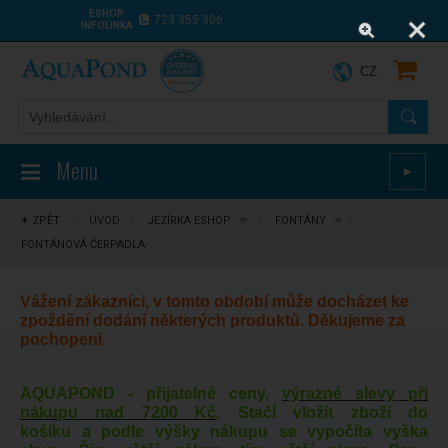
ESHOP
723 355 306
INFOLINKA
CZ
Menu
►
ZPĚT
⋮
ÚVOD
/
JEZÍRKA ESHOP
/
FONTÁNY
/
FONTÁNOVÁ ČERPADLA
Vážení zákazníci, v tomto období může docházet ke
zpoždění dodání některých produktů. Děkujeme za
pochopení.
AQUAPOND - přijatelné ceny,
výrazné slevy při
nákupu nad 7200 Kč
. Stačí vložit zboží do
košíku a podle výšky nákupu se vypočíta vyška