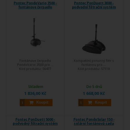
Pontec PondoVario 3500 -
Pontec PonDuett 3000 -
fontánove čerpadlo
podvodní filtrační systém
Fontánove čerpadlo
Kompaktní ponorný filtr s
PondoVario 3500 pro ...
fontánou pro ...
Kód produktu:
56477
Kód produktu:
57118
Skladem
Do 5 dnů
1 836,00 Kč
1 668,00 Kč
Koupit
Koupit
Pontec PonDuett 5000 -
Pontec PondoSolar 150 -
podvodný filtrační systém
solární fontánová sada