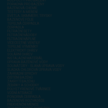
ROZPOČTY PRO BAZÉNY
PORADNA PRO BAZÉNY
BAZÉNOVÁ CHEMIE
TESTERY A MĚŘENÍ
SVĚTLA, SKIMMERY, TRYSKY
BAZÉNOVÉ FÓLIE
TEPELNÁ ČERPADLA
ČERPADLA
FILTRAČNÍ SETY
FILTRAČNÍ NÁDOBY
FILTRAČNÍ NÁPLNE
VÍCECESTNÉ VENTILY
TEPELNÉ VÝMĚNÍKY
ELEKTRICKÝ OHŘEV
SOLÁRNÍ OHŘEV
INSTALAČNÍ MATERIÁL
ÚPRAVA BAZÉNOVÉ VODY
SOLINÁTORY - SLANÁ ÚPRAVA VODY
SLADKÁ CHLOROVÁ ÚPRAVA VODY
ZAHRADNÍ SPRCHY
ČIŠTĚNÍ BAZÉNŮ
ZAKRYTÍ BAZÉNU
ŽEBŘÍKY A SCHŮDKY
POLYSTYRENOVÉ TVÁRNICE
VODNÍ ATRAKCE
PONORNÁ ČERPADLA
BAZÉNOVÉ ROZVADĚČE
FREKVENČNÍ MĚNIČE