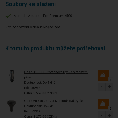
Soubory ke stažení
Manual - Aquarius Eco Premium 4500
Pro zobrazení videa klikněte zde
K tomuto produktu můžete potřebovat
Oase 35 - 10 E - fontánová tryska s efektem
pěny
Dostupnost:
Do 5 dnů
-
+
Kód: 50984
Cena: 3 558,00 CZK
/ks
Oase Vulkan 37 - 2,5 K - fontánová tryska
Dostupnost:
Do 5 dnů
Kód: 52319
-
+
Cena: 1 270,00 CZK
/ks