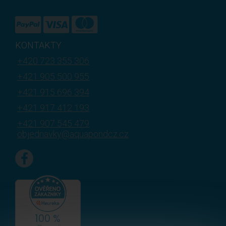
KONTAKTY
+420 723 355 306
+421 905 500 955
+421 915 696 394
+421 917 412 193
+421 907 545 479
objednavky@aquapondcz.cz