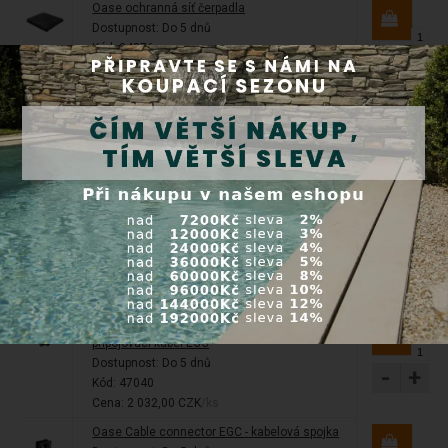
Oase ochranná síť čerpadla
Dostupnost:
Do 5 dnů
Kód: 34876
-
+
Cena: 685,00 CZK
/ks
Oase Eco Control - regulátor pro čerpadla
Dostupnost:
Do 5 dnů
Kód: 47673
-
+
Cena: 3 939,00 CZK
/ks
Oase Connection Cable EGC 2.5 m -
připojovací kabel EGC
Dostupnost:
Do 5 dnů
-
+
Kód: 47038
Cena: 1 066,00 CZK
/ks
Oase Connection Cable EGC 10 m -
připojovací kabel EGC
Dostupnost:
Do 5 dnů
-
+
Kód: 47040
Cena: 2 032,00 CZK
/ks
Oase Cable connector EGC - kabelová spojka