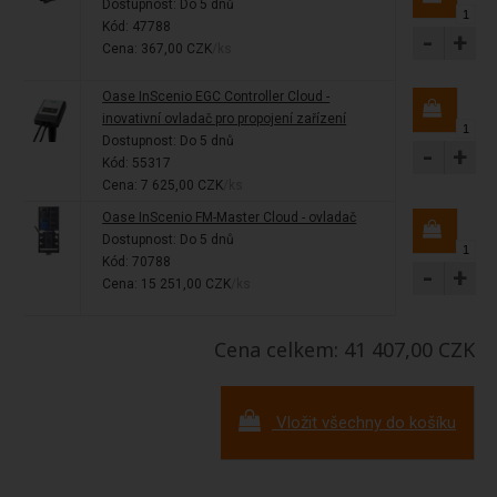
Dostupnost:
Do 5 dnů
Kód: 47788
-
+
Cena: 367,00 CZK
/ks
Oase InScenio EGC Controller Cloud -
inovativní ovladač pro propojení zařízení
Dostupnost:
Do 5 dnů
-
+
Kód: 55317
Cena: 7 625,00 CZK
/ks
Oase InScenio FM-Master Cloud - ovladač
Dostupnost:
Do 5 dnů
Kód: 70788
-
+
Cena: 15 251,00 CZK
/ks
Cena celkem: 41 407,00 CZK
Vložit všechny do košíku