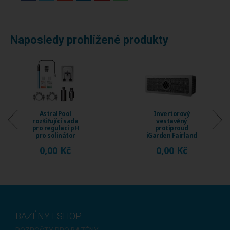
Naposledy prohlížené produkty
Invertorový
Invertorový
vestavěný
vestavěný
protiproud
protiproud
iGarden Fairland
iGarden Fairland
Fix Jet, průtok 230
Fix Jet, průtok 120
0,00 Kč
0,00 Kč
...
...
BAZÉNY ESHOP