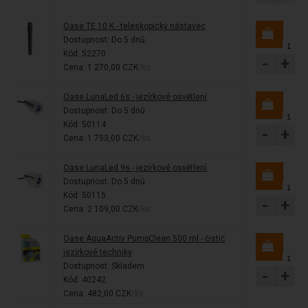
Oase TE 10 K - teleskopický nástavec
Dostupnost:
Do 5 dnů
Kód: 52270
-
+
Cena: 1 270,00 CZK
/ks
Oase LunaLed 6s - jezírkové osvětlení
Dostupnost:
Do 5 dnů
Kód: 50114
-
+
Cena: 1 753,00 CZK
/ks
Oase LunaLed 9s - jezírkové osvětlení
Dostupnost:
Do 5 dnů
Kód: 50115
-
+
Cena: 2 109,00 CZK
/ks
Oase AquaActiv PumpClean 500 ml - čistič
jezírkové techniky
Dostupnost:
Skladem
-
+
Kód: 40242
Cena: 482,00 CZK
/ks