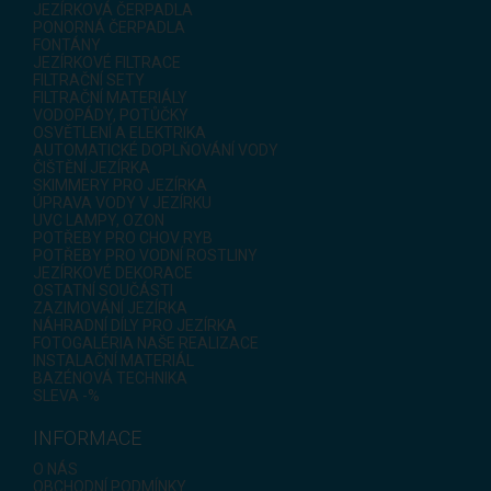
JEZÍRKOVÁ ČERPADLA
PONORNÁ ČERPADLA
FONTÁNY
JEZÍRKOVÉ FILTRACE
FILTRAČNÍ SETY
FILTRAČNÍ MATERIÁLY
VODOPÁDY, POTŮČKY
OSVĚTLENÍ A ELEKTRIKA
AUTOMATICKÉ DOPLŇOVÁNÍ VODY
ČIŠTĚNÍ JEZÍRKA
SKIMMERY PRO JEZÍRKA
ÚPRAVA VODY V JEZÍRKU
UVC LAMPY, OZON
POTŘEBY PRO CHOV RYB
POTŘEBY PRO VODNÍ ROSTLINY
JEZÍRKOVÉ DEKORACE
OSTATNÍ SOUČÁSTI
ZAZIMOVÁNÍ JEZÍRKA
NÁHRADNÍ DÍLY PRO JEZÍRKA
FOTOGALÉRIA NAŠE REALIZACE
INSTALAČNÍ MATERIÁL
BAZÉNOVÁ TECHNIKA
SLEVA -%
INFORMACE
O NÁS
OBCHODNÍ PODMÍNKY