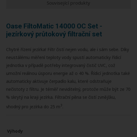
Související produkty
Oase FiltoMatic 14000 OC Set -
jezírkový průtokový filtrační set
Chytré řízení jezírka! Filtr čistí nejen vodu, ale i sám sebe. Díky
neustálému měření teploty vody spustí automaticky řídicí
jednotka v případě potřeby integrovaný čistič UVC, což
umožní reálnou úsporu energie až o 40 %. Řídicí jednotka také
automaticky aktivuje čerpadlo kalu, které odstraňuje
nečistoty z filtru. Je téměř neviditelný, protože může být ze 70
% skrytý na kraji jezírka. Filtrační pěna se čistí zvnějšku,
3
vhodný pro jezírka do 25 m
.
Výhody