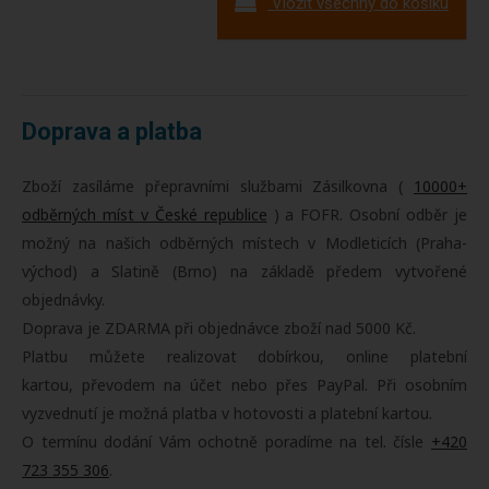
Vložit všechny do košíku
Doprava a platba
Zboží zasíláme přepravními službami Zásilkovna (
10000+
odběrných míst v České republice
) a FOFR. Osobní odběr je
možný na našich odběrných místech v Modleticích (Praha-
východ) a Slatině (Brno) na základě předem vytvořené
objednávky.
Doprava je ZDARMA při objednávce zboží nad 5000 Kč.
Platbu můžete realizovat dobírkou, online platební
kartou, převodem na účet nebo přes PayPal. Při osobním
vyzvednutí je možná platba v hotovosti a platební kartou.
O termínu dodání Vám ochotně poradíme na tel. čísle
+420
723 355 306
.