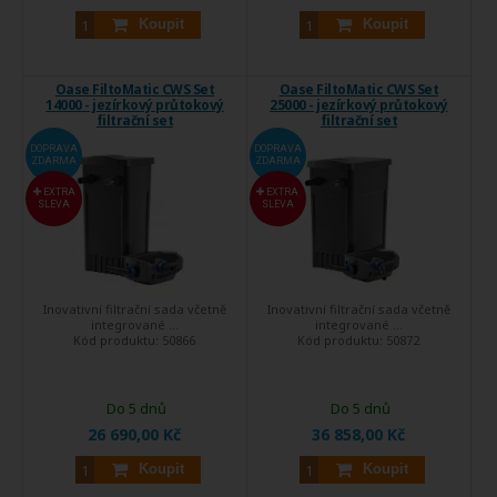
Koupit
Koupit
Oase FiltoMatic CWS Set
Oase FiltoMatic CWS Set
14000 - jezírkový průtokový
25000 - jezírkový průtokový
filtrační set
filtrační set
DOPRAVA
DOPRAVA
ZDARMA
ZDARMA
EXTRA
EXTRA
SLEVA
SLEVA
Inovativní filtrační sada včetně
Inovativní filtrační sada včetně
integrované ...
integrované ...
Kód produktu:
50866
Kód produktu:
50872
Do 5 dnů
Do 5 dnů
26 690,00 Kč
36 858,00 Kč
Koupit
Koupit