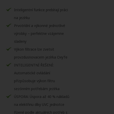
Inteligentní funkce prebírají práci
na jezírku
Prvotrídní a výkonné jednotlivé
výrobky – perfektne vzájemne
sladeny
Výkon filtrace lze zvetsit
provzdusnovacem jezírka OxyTe
INTELIGENTNÍ ŘEŠENÍ:
Automatické ovládání
přizpůsobuje výkon filtru
sezónním potřebám jezírka
ÚSPORA: Úspora až 40 % nákladů
na elektřinu díky UVC jednotce
řízené podle aktuálních potřeb s