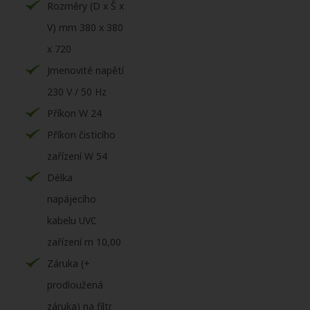
Rozměry (D x Š x
V) mm 380 x 380
x 720
Jmenovité napětí
230 V / 50 Hz
Příkon W 24
Příkon čisticího
zařízení W 54
Délka
napájecího
kabelu UVC
zařízení m 10,00
Záruka (+
prodloužená
záruka) na filtr