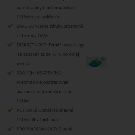
patentovaným automatickým
čištěním a okysličením
ZÁRUKA: Včetně záruky průzračně
čisté vody OASE
DISKRÉTNOST: Téměř neviditelný;
lze zakopat až ze 70 % po okraj
jezírka
SBOHEM, USAZENINY:
Automatické odstraňování
usazenin, tedy menší úsilí při
čištění
POHODLÍ: Obzvláště snadné
čištění filtračních hub
PROPRACOVANOST: Dlouhá