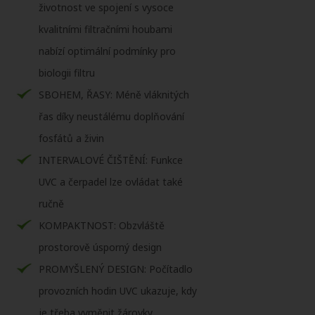
životnost ve spojení s vysoce
kvalitními filtračními houbami
nabízí optimální podmínky pro
biologii filtru
SBOHEM, ŘASY: Méně vláknitých
řas díky neustálému doplňování
fosfátů a živin
INTERVALOVÉ ČIŠTĚNÍ: Funkce
UVC a čerpadel lze ovládat také
ručně
KOMPAKTNOST: Obzvláště
prostorově úsporný design
PROMYŠLENÝ DESIGN: Počítadlo
provozních hodin UVC ukazuje, kdy
je třeba vyměnit žárovky