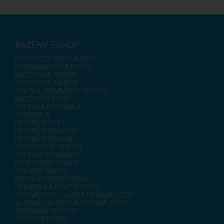
BAZÉNY ESHOP
ROZPOČTY PRO BAZÉNY
PORADNA PRO BAZÉNY
BAZÉNOVÁ CHEMIE
TESTERY A MĚŘENÍ
SVĚTLA, SKIMMERY, TRYSKY
BAZÉNOVÉ FÓLIE
TEPELNÁ ČERPADLA
ČERPADLA
FILTRAČNÍ SETY
FILTRAČNÍ NÁDOBY
FILTRAČNÍ NÁPLNE
VÍCECESTNÉ VENTILY
TEPELNÉ VÝMĚNÍKY
ELEKTRICKÝ OHŘEV
SOLÁRNÍ OHŘEV
INSTALAČNÍ MATERIÁL
ÚPRAVA BAZÉNOVÉ VODY
SOLINÁTORY - SLANÁ ÚPRAVA VODY
SLADKÁ CHLOROVÁ ÚPRAVA VODY
ZAHRADNÍ SPRCHY
ČIŠTĚNÍ BAZÉNŮ