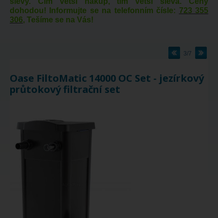
slevy. Čím větší nákup, tím větší sleva. Ceny
dohodou! Informujte se na telefonním čísle:
723 355
306
, Tešíme se na Vás!
3/7
Oase FiltoMatic 14000 OC Set - jezírkový
průtokový filtrační set