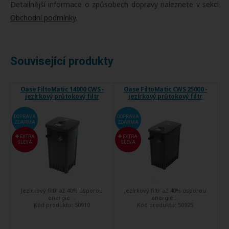
Detailnější informace o způsobech dopravy naleznete v sekci
Obchodní podmínky
.
Související produkty
Oase FiltoMatic 14000 CWS -
Oase FiltoMatic CWS 25000 -
jezírkový průtokový filtr
jezírkový průtokový filtr
DOPRAVA
DOPRAVA
ZDARMA
ZDARMA
EXTRA
EXTRA
SLEVA
SLEVA
Jezírkový filtr až 40% úsporou
Jezírkový filtr až 40% úsporou
energie ...
energie ...
Kód produktu:
50910
Kód produktu:
50925