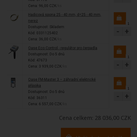
Cena: 96,00 CZK
/ks
Hadicová spona 25 - 40 mm, d=25 - 40 mm,
nerez
Dostupnost:
Skladem
-
+
Kód: 0331125402
Cena: 36,00 CZK
/ks
Oase Eco Control - regulátor pro čerpadla
Dostupnost:
Do 5 dnů
Kód: 47673
-
+
Cena: 3 939,00 CZK
/ks
Oase FM-Master 3 – záhradní elektrické
přípojka
Dostupnost:
Do 5 dnů
-
+
Kód: 36311
Cena: 6 557,00 CZK
/ks
Cena celkem: 28 036,00 CZK