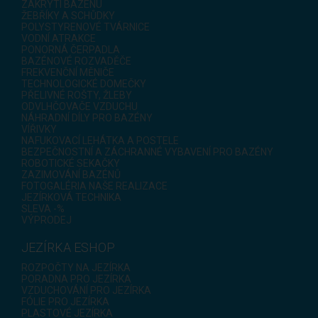
ZAKRYTÍ BAZÉNU
ŽEBŘÍKY A SCHŮDKY
POLYSTYRENOVÉ TVÁRNICE
VODNÍ ATRAKCE
PONORNÁ ČERPADLA
BAZÉNOVÉ ROZVADĚČE
FREKVENČNÍ MĚNIČE
TECHNOLOGICKÉ DOMEČKY
PŘELIVNÉ ROŠTY, ŽLEBY
ODVLHČOVAČE VZDUCHU
NÁHRADNÍ DÍLY PRO BAZÉNY
VÍŘIVKY
NAFUKOVACÍ LEHÁTKA A POSTELE
BEZPEČNOSTNÍ A ZÁCHRANNÉ VYBAVENÍ PRO BAZÉNY
ROBOTICKÉ SEKAČKY
ZAZIMOVÁNÍ BAZÉNŮ
FOTOGALÉRIA NAŠE REALIZACE
JEZÍRKOVÁ TECHNIKA
SLEVA -%
VÝPRODEJ
JEZÍRKA ESHOP
ROZPOČTY NA JEZÍRKA
PORADNA PRO JEZÍRKA
VZDUCHOVÁNÍ PRO JEZÍRKA
FÓLIE PRO JEZÍRKA
PLASTOVÉ JEZÍRKA