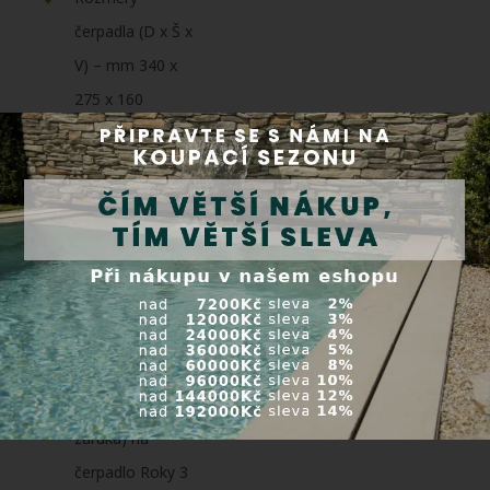
čerpadla (D x Š x
V) – mm 340 x
275 x 160
Jmenovité napětí
čerpadla 220 -
240 V / 50 - 60
Hz
Maximálně litrů
za hodinu l/h
5000
Záruka (+
prodloužená
záruka) na
čerpadlo Roky 3