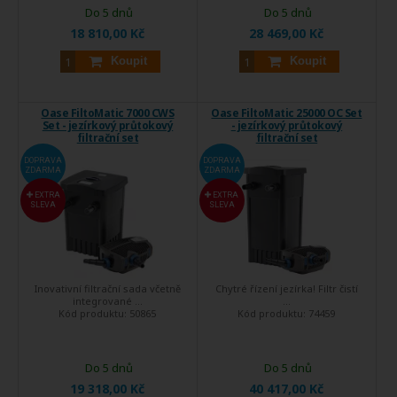
Do 5 dnů
Do 5 dnů
18 810,00 Kč
28 469,00 Kč
Koupit
Koupit
Oase FiltoMatic 7000 CWS
Oase FiltoMatic 25000 OC Set
Set - jezírkový průtokový
- jezírkový průtokový
filtrační set
filtrační set
DOPRAVA
DOPRAVA
ZDARMA
ZDARMA
EXTRA
EXTRA
SLEVA
SLEVA
Inovativní filtrační sada včetně
Chytré řízení jezírka! Filtr čistí
integrované ...
...
Kód produktu:
50865
Kód produktu:
74459
Do 5 dnů
Do 5 dnů
19 318,00 Kč
40 417,00 Kč