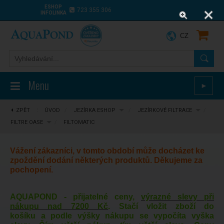
ESHOP
723 355 306
INFOLINKA
CZ
Menu
►
ZPĚT
⋮
ÚVOD
/
JEZÍRKA ESHOP
/
JEZÍRKOVÉ FILTRACE
/
FILTRE OASE
/
FILTOMATIC
Vážení zákazníci, v tomto období může docházet ke
zpoždění dodání některých produktů. Děkujeme za
pochopení.
AQUAPOND - přijatelné ceny,
výrazné slevy při
nákupu nad 7200 Kč
. Stačí vložit zboží do
košíku a podle výšky nákupu se vypočíta vyška