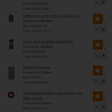
-
+
Kód: 0410600250
Cena: 275,00 CZK
/ks
Griffon čistič na PVC, PVC-C, ABS 125 ml
Dostupnost:
Skladem
Kód: 0425600125
-
+
Cena: 178,00 CZK
/ks
Čistící utěrky na lepidlo Griffon 75 ks
Dostupnost:
Skladem
Kód: 0410600001
-
+
Cena: 473,00 CZK
/ks
Griffon Řezné lanko
Dostupnost:
Skladem
Kód: 0410631
-
+
Cena: 550,00 CZK
/ks
Teflonová páska šířka 12 mm x síla 0,1 mm
délka 12 m (č)
Dostupnost:
Skladem
-
+
Kód: 0421011212