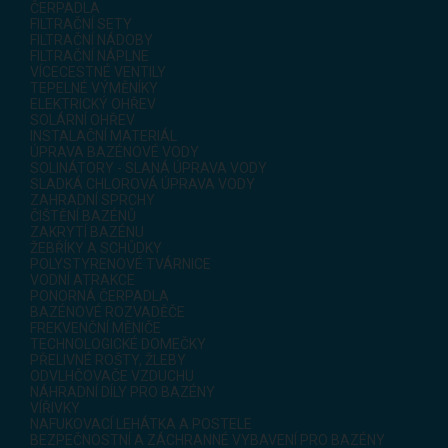
ČERPADLA
FILTRAČNÍ SETY
FILTRAČNÍ NÁDOBY
FILTRAČNÍ NÁPLNE
VÍCECESTNÉ VENTILY
TEPELNÉ VÝMĚNÍKY
ELEKTRICKÝ OHŘEV
SOLÁRNÍ OHŘEV
INSTALAČNÍ MATERIÁL
ÚPRAVA BAZÉNOVÉ VODY
SOLINÁTORY - SLANÁ ÚPRAVA VODY
SLADKÁ CHLOROVÁ ÚPRAVA VODY
ZAHRADNÍ SPRCHY
ČIŠTĚNÍ BAZÉNŮ
ZAKRYTÍ BAZÉNU
ŽEBŘÍKY A SCHŮDKY
POLYSTYRENOVÉ TVÁRNICE
VODNÍ ATRAKCE
PONORNÁ ČERPADLA
BAZÉNOVÉ ROZVADĚČE
FREKVENČNÍ MĚNIČE
TECHNOLOGICKÉ DOMEČKY
PŘELIVNÉ ROŠTY, ŽLEBY
ODVLHČOVAČE VZDUCHU
NÁHRADNÍ DÍLY PRO BAZÉNY
VÍŘIVKY
NAFUKOVACÍ LEHÁTKA A POSTELE
BEZPEČNOSTNÍ A ZÁCHRANNÉ VYBAVENÍ PRO BAZÉNY