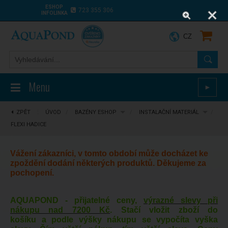
ESHOP
723 355 306
INFOLINKA
CZ
Menu
►
ZPĚT
⋮
ÚVOD
/
BAZÉNY ESHOP
/
INSTALAČNÍ MATERIÁL
/
FLEXI HADICE
Vážení zákazníci, v tomto období může docházet ke
zpoždění dodání některých produktů. Děkujeme za
pochopení.
AQUAPOND - přijatelné ceny,
výrazné slevy při
nákupu nad 7200 Kč
. Stačí vložit zboží do
košíku a podle výšky nákupu se vypočíta vyška