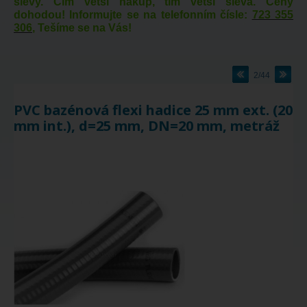
slevy. Čím větší nákup, tím větší sleva. Ceny
dohodou! Informujte se na telefonním čísle:
723 355
306
, Tešíme se na Vás!
2/44
PVC bazénová flexi hadice 25 mm ext. (20
mm int.), d=25 mm, DN=20 mm, metráž