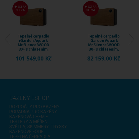
EXTRA
EXTRA
SLEVA
SLEVA
Tepelné čerpadlo
Tepelné čerpadlo
iGarden Aquark
iGarden Aquark
Mr.Silence WOOD
Mr.Silence WOOD
30+ s chlazením,
30+ s chlazením,
15 ...
12 ...
101 549,00 Kč
82 159,00 Kč
BAZÉNY ESHOP
ROZPOČTY PRO BAZÉNY
PORADNA PRO BAZÉNY
BAZÉNOVÁ CHEMIE
TESTERY A MĚŘENÍ
SVĚTLA, SKIMMERY, TRYSKY
BAZÉNOVÉ FÓLIE
TEPELNÁ ČERPADLA