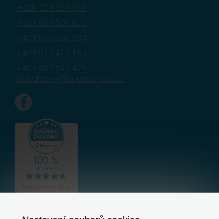
+420 723 355 306
+421 905 500 955
+421 915 696 394
+421 917 412 193
+421 907 545 479
objednavky@aquapondcz.cz