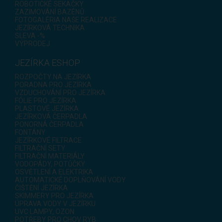
ROBOTICKÉ SEKAČKY
ZAZIMOVÁNÍ BAZÉNŮ
FOTOGALÉRIA NAŠE REALIZACE
JEZÍRKOVÁ TECHNIKA
SLEVA -%
VÝPRODEJ
JEZÍRKA ESHOP
ROZPOČTY NA JEZÍRKA
PORADNA PRO JEZÍRKA
VZDUCHOVÁNÍ PRO JEZÍRKA
FÓLIE PRO JEZÍRKA
PLASTOVÉ JEZÍRKA
JEZÍRKOVÁ ČERPADLA
PONORNÁ ČERPADLA
FONTÁNY
JEZÍRKOVÉ FILTRACE
FILTRAČNÍ SETY
FILTRAČNÍ MATERIÁLY
VODOPÁDY, POTŮČKY
OSVĚTLENÍ A ELEKTRIKA
AUTOMATICKÉ DOPLŇOVÁNÍ VODY
ČIŠTĚNÍ JEZÍRKA
SKIMMERY PRO JEZÍRKA
ÚPRAVA VODY V JEZÍRKU
UVC LAMPY, OZON
POTŘEBY PRO CHOV RYB