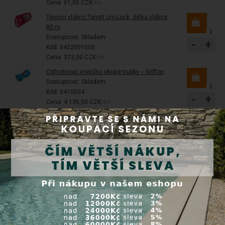
Cena: 61,00 CZK
/ks
Těsnící vlákno Tangit Uni-Lock, délka vlákna
80 m
Dostupnost:
Skladem
-
+
Kód: 0422001000
Cena: 373,00 CZK
/ks
Odhrotovač vnějšího okraje trubky -- Griffon
Dostupnost:
Skladem
Kód: 0410604
-
+
Cena: 4 136,00 CZK
/ks
PVC Trubková svorka 31-35 mm, d=31-35 mm
Dostupnost:
Skladem
Kód: 0606920
-
+
Cena: 46,00 CZK
/ks
PVC Trubková svorka 47-51 mm, d=47-51 mm
Dostupnost:
Skladem
Kód: 0606940
-
+
Cena: 57,00 CZK
/ks