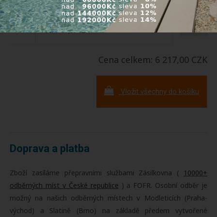
PVC Trubková svorka 60-65 mm, d=60-65 mm
Dostupnost:
Skladem
Kód: 0606950
-
+
Cena: 68,00 CZK
/ks
Cena celkem: 6 217,00 CZK
Vložit všechny do košíku
Doprava a platba
Zboží zasíláme přepravními službami Zásilkovna (
10000+
odběrných míst v České republice
) a FOFR. Osobní odběr je
možný na našich odběrných místech v Modleticích (Praha-
východ) a Slatině (Brno) na základě předem vytvořené