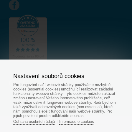
Nastavení souborů cookies
Pro fungování naší webové stránky používáme nezbytné
cookies (essential cookies) umožňující realizovat základní
funkcionality webové stránky. Tyto cookies můžete zakázat
změnou nastavení Vašeho internetového prohlížeče, což
však může ovlivnit fungování webové stránky. Rádi bychom
také využívali dobrovolných cookies (non-essential), které
nám pomohou zlepšit fungování naší webové stránky. Pro
jejich povolení prosím odklikněte souhlas.
Ochrana osobních údajů
Informace o cookies
|
© Všechna práva vyhrazena - www.aquapondcz.cz