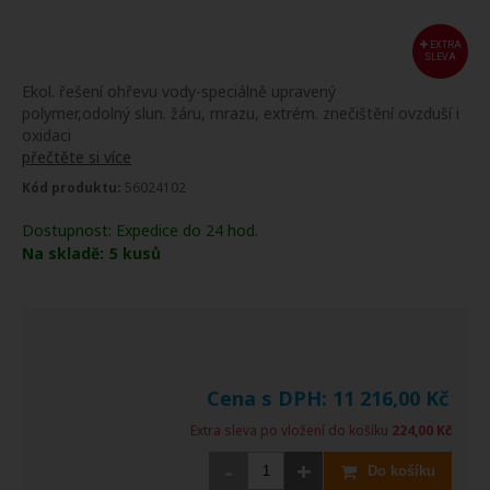
EXTRA
SLEVA
Ekol. řešení ohřevu vody-speciálně upravený
polymer,odolný slun. žáru, mrazu, extrém. znečištění ovzduší i
oxidaci
přečtěte si více
Kód produktu:
56024102
Dostupnost:
Expedice do 24 hod.
Na skladě:
5
kusů
Cena s DPH:
11 216,00
Kč
Extra sleva po vložení do košíku
224,00 Kč
-
+
Do košíku