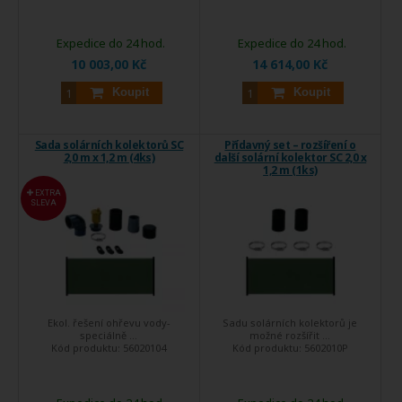
Expedice do 24 hod.
Expedice do 24 hod.
10 003,00 Kč
14 614,00 Kč
Koupit
Koupit
Sada solárních kolektorů SC
Přídavný set – rozšíření o
2,0 m x 1,2 m (4ks)
další solární kolektor SC 2,0 x
1,2 m (1ks)
EXTRA
SLEVA
Ekol. řešení ohřevu vody-
Sadu solárních kolektorů je
speciálně ...
možné rozšířit ...
Kód produktu:
56020104
Kód produktu:
5602010P