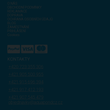
O NÁS
OBCHODNÍ PODMÍNKY
REKLAMACE
DOPRAVA
OCHRANA OSOBNÍCH ÚDAJŮ
BLOG
ZAMĚSTNÁNÍ
PŘIHLÁŠENÍ
Cookies
KONTAKTY
+420 723 355 306
+421 905 500 955
+421 915 696 394
+421 917 412 193
+421 907 545 479
objednavky@aquapondcz.cz