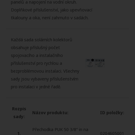
panelů a napojení na vodní okruh.
Doplňkové příslušenství, jako upevňovací
tkalouny a oka, není zahrnuto v sadách.
Každá sada solárních kolektorů
obsahuje příslušný počet
spojovacího a instalačního
příslušenství pro rychlou a
bezproblémovou instalaci. Všechny
sady jsou vybaveny příslušenstvím
pro instalaci v jedné řadě.
Rozpis
Názov produktu:
ID položky:
sady:
Přechodka PUK 50 3/8“ in na
1.
0204605001