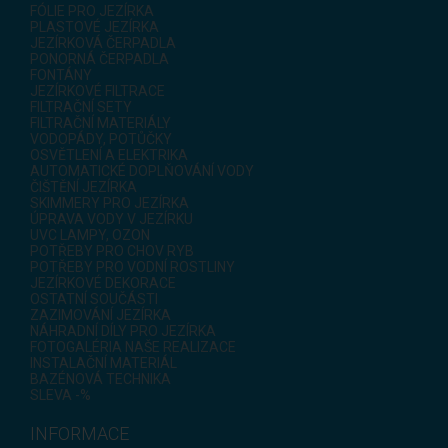
FÓLIE PRO JEZÍRKA
PLASTOVÉ JEZÍRKA
JEZÍRKOVÁ ČERPADLA
PONORNÁ ČERPADLA
FONTÁNY
JEZÍRKOVÉ FILTRACE
FILTRAČNÍ SETY
FILTRAČNÍ MATERIÁLY
VODOPÁDY, POTŮČKY
OSVĚTLENÍ A ELEKTRIKA
AUTOMATICKÉ DOPLŇOVÁNÍ VODY
ČIŠTĚNÍ JEZÍRKA
SKIMMERY PRO JEZÍRKA
ÚPRAVA VODY V JEZÍRKU
UVC LAMPY, OZON
POTŘEBY PRO CHOV RYB
POTŘEBY PRO VODNÍ ROSTLINY
JEZÍRKOVÉ DEKORACE
OSTATNÍ SOUČÁSTI
ZAZIMOVÁNÍ JEZÍRKA
NÁHRADNÍ DÍLY PRO JEZÍRKA
FOTOGALÉRIA NAŠE REALIZACE
INSTALAČNÍ MATERIÁL
BAZÉNOVÁ TECHNIKA
SLEVA -%
INFORMACE