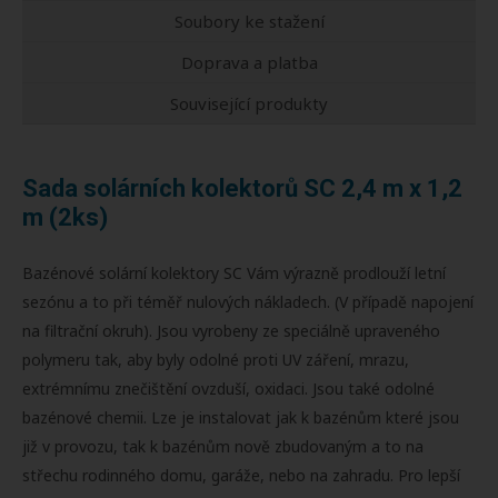
Soubory ke stažení
Doprava a platba
Související produkty
Sada solárních kolektorů SC 2,4 m x 1,2
m (2ks)
Bazénové solární kolektory SC Vám výrazně prodlouží letní
sezónu a to při téměř nulových nákladech. (V případě napojení
na filtrační okruh). Jsou vyrobeny ze speciálně upraveného
polymeru tak, aby byly odolné proti UV záření, mrazu,
extrémnímu znečištění ovzduší, oxidaci. Jsou také odolné
bazénové chemii. Lze je instalovat jak k bazénům které jsou
již v provozu, tak k bazénům nově zbudovaným a to na
střechu rodinného domu, garáže, nebo na zahradu. Pro lepší