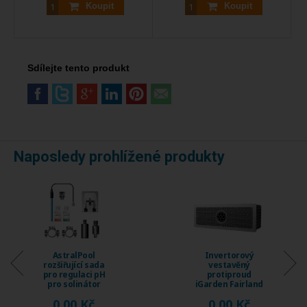
Koupit
Koupit
Sdílejte tento produkt
Naposledy prohlížené produkty
AstralPool
Invertorový
rozšiřující sada
vestavěný
pro regulaci pH
protiproud
pro solinátor
iGarden Fairland
Energy Connect
Fix Jet, průtok 230
0,00 Kč
0,00 Kč
...
...