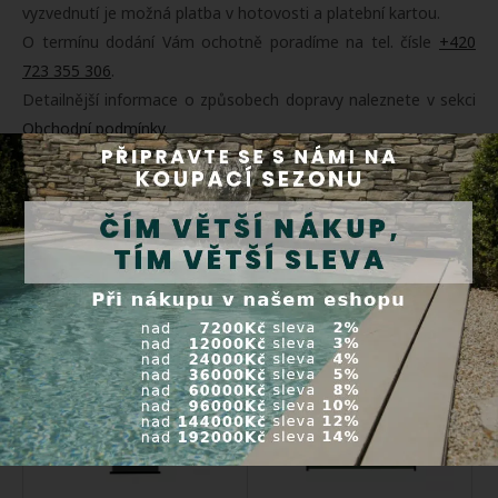
vyzvednutí je možná platba v hotovosti a platební kartou.
O termínu dodání Vám ochotně poradíme na tel. čísle
+420
723 355 306
.
Detailnější informace o způsobech dopravy naleznete v sekci
Obchodní podmínky
.
Související produkty
Solární kolektor SC 1,2 m x 2
Sada solárních kolektorů SC
m - plocha 2,4 m2
2 m x 1,2 m (1ks)