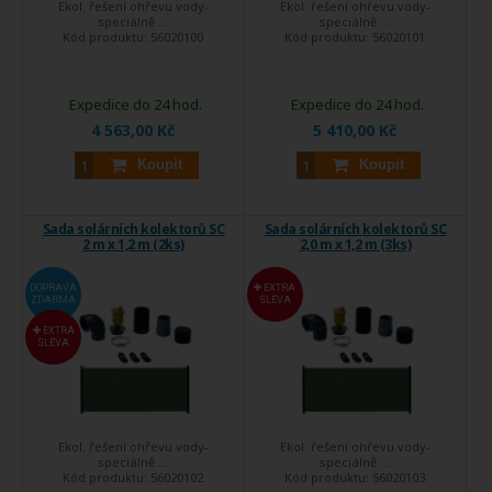
Ekol. řešení ohřevu vody-
Ekol. řešení ohřevu vody-
speciálně ...
speciálně ...
Kód produktu:
56020100
Kód produktu:
56020101
Expedice do 24 hod.
Expedice do 24 hod.
4 563,00 Kč
5 410,00 Kč
Koupit
Koupit
Sada solárních kolektorů SC
Sada solárních kolektorů SC
2 m x 1,2 m (2ks)
2,0 m x 1,2 m (3ks)
DOPRAVA
EXTRA
ZDARMA
SLEVA
EXTRA
SLEVA
Ekol. řešení ohřevu vody-
Ekol. řešení ohřevu vody-
speciálně ...
speciálně ...
Kód produktu:
56020102
Kód produktu:
56020103