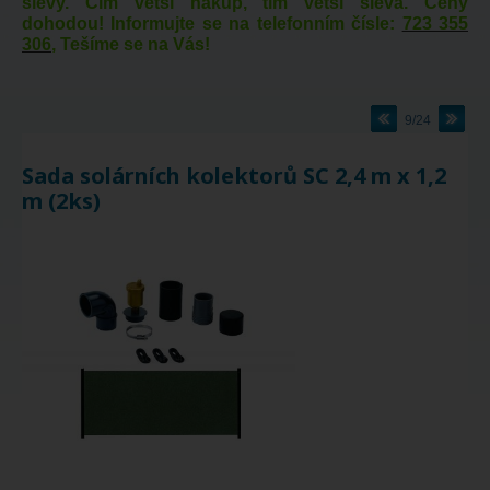
slevy. Čím větší nákup, tím větší sleva. Ceny
dohodou! Informujte se na telefonním čísle:
723 355
306
, Tešíme se na Vás!
9/24
Sada solárních kolektorů SC 2,4 m x 1,2
m (2ks)