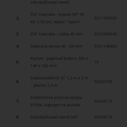
odvzdušňovací ventil
PVC tvarovka - koleno 90° 50
2.
0211100050
int. x 50 ext. lepení / lepení
3.
PVC tvarovka - zátka 40 mm
0231600040
4.
Hadicová spona 40 - 60 mm
0331140602
Karton - papírová krabice 200 x
5.
10
140 x 160 mm
Solární kolektor SC 1,2 m x 2 m
6.
56020100
– plocha 2,4 m
Kolektorová pryžová spojka
7.
56209113
EPDM, napojení na potrubí
8.
Odvzdušňovací ventil 3/8“
56209115