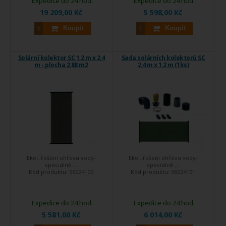
Expedice do 24 hod.
Expedice do 24 hod.
19 209,00 Kč
5 598,00 Kč
Koupit
Koupit
Solární kolektor SC 1,2 m x 2,4
Sada solárních kolektorů SC
m - plocha 2,88 m2
2,4 m x 1,2 m (1ks)
Ekol. řešení ohřevu vody-
Ekol. řešení ohřevu vody-
speciálně ...
speciálně ...
Kód produktu:
56024100
Kód produktu:
56024101
Expedice do 24 hod.
Expedice do 24 hod.
5 581,00 Kč
6 014,00 Kč