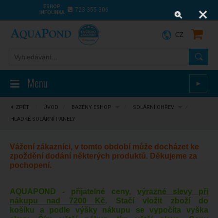
ESHOP
723 355 306
INFOLINKA
CZ
Menu
►
ZPĚT
⋮
ÚVOD
/
BAZÉNY ESHOP
/
SOLÁRNÍ OHŘEV
/
HLADKÉ SOLÁRNÍ PANELY
Vážení zákazníci, v tomto období může docházet ke
zpoždění dodání některých produktů. Děkujeme za
pochopení.
AQUAPOND - přijatelné ceny,
výrazné slevy při
nákupu nad 7200 Kč
. Stačí vložit zboží do
košíku a podle výšky nákupu se vypočíta vyška