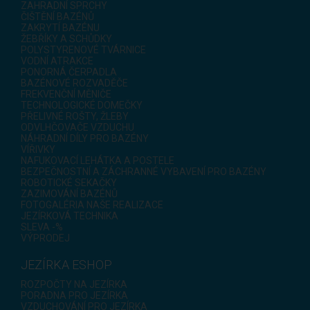
ZAHRADNÍ SPRCHY
ČIŠTĚNÍ BAZÉNŮ
ZAKRYTÍ BAZÉNU
ŽEBŘÍKY A SCHŮDKY
POLYSTYRENOVÉ TVÁRNICE
VODNÍ ATRAKCE
PONORNÁ ČERPADLA
BAZÉNOVÉ ROZVADĚČE
FREKVENČNÍ MĚNIČE
TECHNOLOGICKÉ DOMEČKY
PŘELIVNÉ ROŠTY, ŽLEBY
ODVLHČOVAČE VZDUCHU
NÁHRADNÍ DÍLY PRO BAZÉNY
VÍŘIVKY
NAFUKOVACÍ LEHÁTKA A POSTELE
BEZPEČNOSTNÍ A ZÁCHRANNÉ VYBAVENÍ PRO BAZÉNY
ROBOTICKÉ SEKAČKY
ZAZIMOVÁNÍ BAZÉNŮ
FOTOGALÉRIA NAŠE REALIZACE
JEZÍRKOVÁ TECHNIKA
SLEVA -%
VÝPRODEJ
JEZÍRKA ESHOP
ROZPOČTY NA JEZÍRKA
PORADNA PRO JEZÍRKA
VZDUCHOVÁNÍ PRO JEZÍRKA