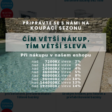
betonové bazény bez fólie
DOPRAVA
ZDARMA
EXTRA
SLEVA
Vyroben s nerezové oceli AISI-316.
Skimmer pro betonové bazény bez
Kód produktu:
07521
ozdobného ...
Kód produktu:
00250
Do 5 dnů
Expedice do 24 hod.
10 854,00 Kč
1 890,00 Kč
Koupit
Koupit
Astralpool nerezový Skimmer Slim
Astralpool Skimmer 15 l se
pro betonové, prefabrikované i
širokým hrdlem, pro fóliové a
fóliové bazény
prefabrikované bazény
DOPRAVA
ZDARMA