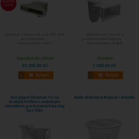
EXTRA
SLEVA
Skimmer z nerezové oceli AISI-316L
Skimmer pro fóliové a
pro betonové, ...
prefabrikované bazény. ...
Kód produktu:
56313
Kód produktu:
01464
Expedice do 24 hod.
Skladem
39 285,00 Kč
3 588,00 Kč
Koupit
Koupit
Astralpool Skimmer 15 l se
Košík skimmeru Kripsol + držadlo
širokým hrdlem s ozdobným
rámečkem, pro betonové bazény
bez fólie