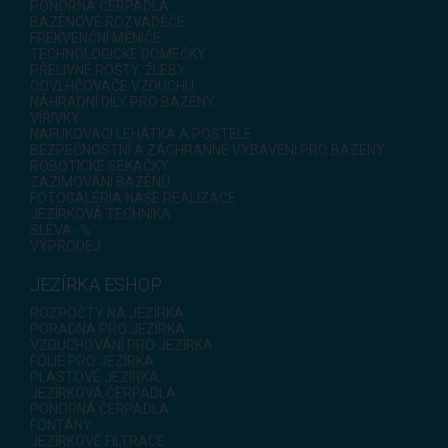
PONORNÁ ČERPADLA
BAZÉNOVÉ ROZVADĚČE
FREKVENČNÍ MĚNIČE
TECHNOLOGICKÉ DOMEČKY
PŘELIVNÉ ROŠTY, ŽLEBY
ODVLHČOVAČE VZDUCHU
NÁHRADNÍ DÍLY PRO BAZÉNY
VÍŘIVKY
NAFUKOVACÍ LEHÁTKA A POSTELE
BEZPEČNOSTNÍ A ZÁCHRANNÉ VYBAVENÍ PRO BAZÉNY
ROBOTICKÉ SEKAČKY
ZAZIMOVÁNÍ BAZÉNŮ
FOTOGALÉRIA NAŠE REALIZACE
JEZÍRKOVÁ TECHNIKA
SLEVA -%
VÝPRODEJ
JEZÍRKA ESHOP
ROZPOČTY NA JEZÍRKA
PORADNA PRO JEZÍRKA
VZDUCHOVÁNÍ PRO JEZÍRKA
FÓLIE PRO JEZÍRKA
PLASTOVÉ JEZÍRKA
JEZÍRKOVÁ ČERPADLA
PONORNÁ ČERPADLA
FONTÁNY
JEZÍRKOVÉ FILTRACE