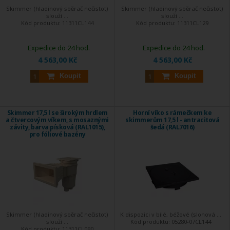
Skimmer (hladinový sběrač nečistot)
Skimmer (hladinový sběrač nečistot)
slouží ...
slouží ...
Kód produktu:
11311CL144
Kód produktu:
11311CL129
Expedice do 24 hod.
Expedice do 24 hod.
4 563,00 Kč
4 563,00 Kč
Koupit
Koupit
Skimmer 17,5 l se širokým hrdlem
Horní víko s rámečkem ke
a čtvercovým víkem, s mosaznými
skimmerům 17,5 l - antracitová
závity, barva písková (RAL1015),
šedá (RAL7016)
pro fóliové bazény
Skimmer (hladinový sběrač nečistot)
K dispozici v bílé, béžové (slonová ...
slouží ...
Kód produktu:
05280-07CL144
Kód produktu:
11311CL090