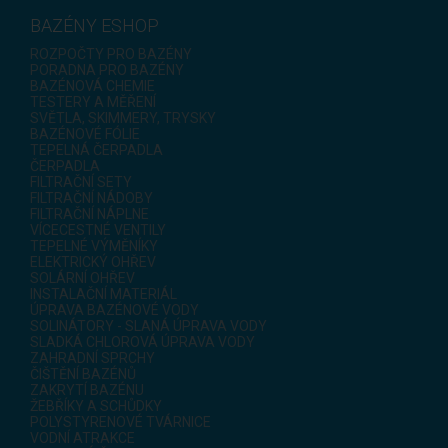
BAZÉNY ESHOP
ROZPOČTY PRO BAZÉNY
PORADNA PRO BAZÉNY
BAZÉNOVÁ CHEMIE
TESTERY A MĚŘENÍ
SVĚTLA, SKIMMERY, TRYSKY
BAZÉNOVÉ FÓLIE
TEPELNÁ ČERPADLA
ČERPADLA
FILTRAČNÍ SETY
FILTRAČNÍ NÁDOBY
FILTRAČNÍ NÁPLNE
VÍCECESTNÉ VENTILY
TEPELNÉ VÝMĚNÍKY
ELEKTRICKÝ OHŘEV
SOLÁRNÍ OHŘEV
INSTALAČNÍ MATERIÁL
ÚPRAVA BAZÉNOVÉ VODY
SOLINÁTORY - SLANÁ ÚPRAVA VODY
SLADKÁ CHLOROVÁ ÚPRAVA VODY
ZAHRADNÍ SPRCHY
ČIŠTĚNÍ BAZÉNŮ
ZAKRYTÍ BAZÉNU
ŽEBŘÍKY A SCHŮDKY
POLYSTYRENOVÉ TVÁRNICE
VODNÍ ATRAKCE