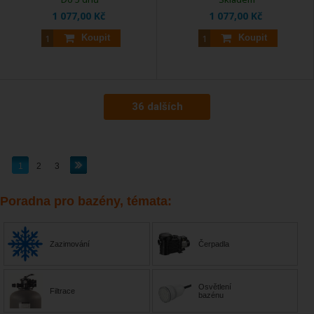
1 077,00 Kč
1 077,00 Kč
Koupit
Koupit
36 dalších
1
2
3
Poradna pro bazény, témata:
Zazimování
Čerpadla
Osvětlení
Filtrace
bazénu