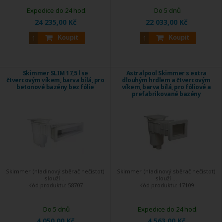
Expedice do 24 hod.
Do 5 dnů
24 235,00 Kč
22 033,00 Kč
Koupit
Koupit
Skimmer SLIM 17,5 l se
Astralpool Skimmer s extra
čtvercovým víkem, barva bílá, pro
dlouhým hrdlem a čtvercovým
betonové bazény bez fólie
víkem, barva bílá, pro fóliové a
prefabrikované bazény
Skimmer (hladinový sběrač nečistot)
Skimmer (hladinový sběrač nečistot)
slouží ...
slouží ...
Kód produktu:
58707
Kód produktu:
17109
Do 5 dnů
Expedice do 24 hod.
4 050,00 Kč
4 563,00 Kč