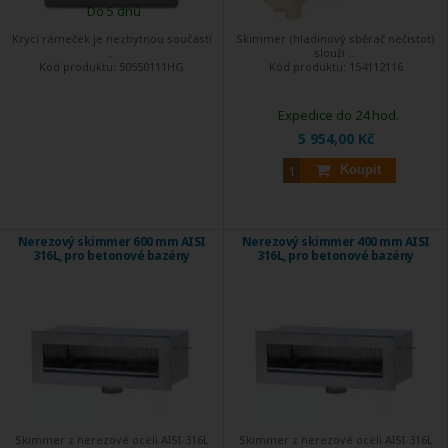
Do 5 dnů
Krycí rámeček je nezbytnou součástí
Skimmer (hladinový sběrač nečistot)
...
slouží ...
Kód produktu:
50550111HG
Kód produktu:
154112116
Expedice do 24 hod.
5 954,00 Kč
Koupit
Nerezový skimmer 600 mm AISI
Nerezový skimmer 400 mm AISI
316L, pro betonové bazény
316L, pro betonové bazény
Skimmer z nerezové oceli AISI-316L
Skimmer z nerezové oceli AISI-316L