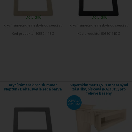
Do 5 dnů
Do 5 dnů
Krycí rámeček je nezbytnou součástí
Krycí rámeček je nezbytnou součástí
...
...
Kód produktu:
50550111BG
Kód produktu:
50550111DG
Krycí rámeček pro skimmer
Superskimmer 17,5 l s mosaznými
Neptun / Delta, světle šedá barva
záštřiky, písková (RAL1015), pro
fóliové bazény
DOPRAVA
ZDARMA