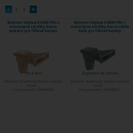
1
2
3
Skimmer Hayward X600-PRO s
Skimmer Hayward X600-PRO s
mosaznými zástřiky, barva
mosaznými zástřiky, barva světle
písková, pro fóliové bazény
šedá, pro fóliové bazény
Do 5 dnů
Expedice do 24 hod.
Skimmer (hladinový sběrač nečistot)
Skimmer (hladinový sběrač nečistot)
slouží ...
slouží ...
Kód produktu:
154X600SA
Kód produktu:
154X600LG