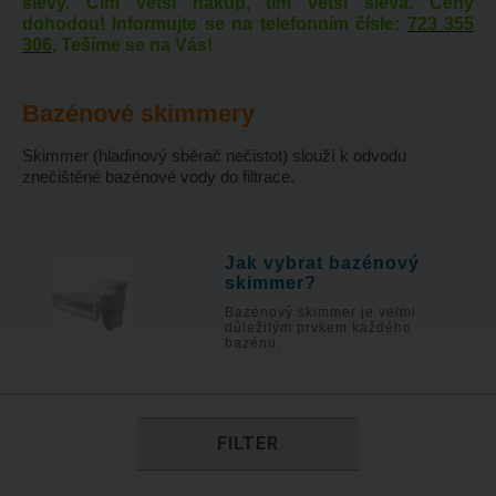
slevy. Čím větší nákup, tím větší sleva. Ceny
dohodou! Informujte se na telefonním čísle:
723 355
306
, Tešíme se na Vás!
Bazénové skimmery
Skimmer (hladinový sběrač nečistot) slouží k odvodu
znečištěné bazénové vody do filtrace.
Jak vybrat bazénový
skimmer?
Bazénový skimmer je velmi
důležitým prvkem každého
bazénu.
FILTER