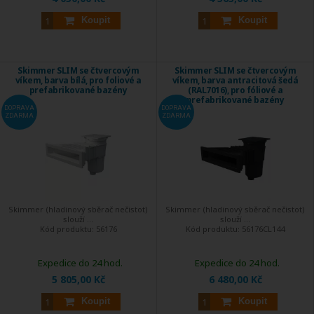
Koupit
Koupit
Skimmer SLIM se čtvercovým
Skimmer SLIM se čtvercovým
víkem, barva bílá, pro foliové a
víkem, barva antracitová šedá
prefabrikované bazény
(RAL7016), pro fóliové a
prefabrikované bazény
DOPRAVA
DOPRAVA
ZDARMA
ZDARMA
Skimmer (hladinový sběrač nečistot)
Skimmer (hladinový sběrač nečistot)
slouží ...
slouží ...
Kód produktu:
56176
Kód produktu:
56176CL144
Expedice do 24 hod.
Expedice do 24 hod.
5 805,00 Kč
6 480,00 Kč
Koupit
Koupit