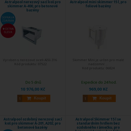
Astralpool nerezový sací koš pro
Astralpool mini skimmer 15 l, pro
skimmer A-400, pro betonové
foliové bazény
bazény
DOPRAVA
ZDARMA
EXTRA
SLEVA
Vyroben s nerezové oceli AISI-316.
Skimmer Mini je určen pro malé
Kód produktu:
07522
nadzemní ...
Kód produktu:
06824
Do 5 dnů
Expedice do 24 hod.
10 976,00 Kč
969,00 Kč
Koupit
Koupit
Astralpool ozdobný nerezový sací
Astralpool Skimmer 15 l se
koš pro skimmer A-201, A202, pro
standardním hrdlem bez
betonové bazény
ozdobného rámečku, pro