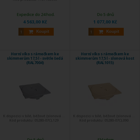
Expedice do 24 hod.
Do 5 dnů
4 563,00 Kč
1 077,00 Kč
Koupit
Koupit
Horní víko s rámečkem ke
Horní víko s rámečkem ke
skimmerům 17,5 l - světle šedá
skimmerům 17,5 l - slonová kost
(RAL7004)
(RAL1015)
K dispozici v bílé, béžové (slonová ...
K dispozici v bílé, béžové (slonová ...
Kód produktu:
05280-07CL129
Kód produktu:
05280-07CL090
Do 5 dnů
Skladem