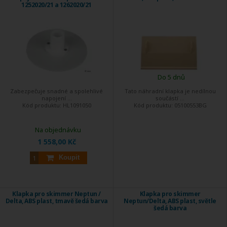
1252020/21 a 1262020/21
Do 5 dnů
Zabezpečuje snadné a spolehlivé
Tato náhradní klapka je nedílnou
napojení ...
součástí ...
Kód produktu:
HL1091050
Kód produktu:
05100553BG
Na objednávku
1 558,00 Kč
Koupit
Klapka pro skimmer Neptun /
Klapka pro skimmer
Delta, ABS plast, tmavě šedá barva
Neptun/Delta, ABS plast, světle
šedá barva