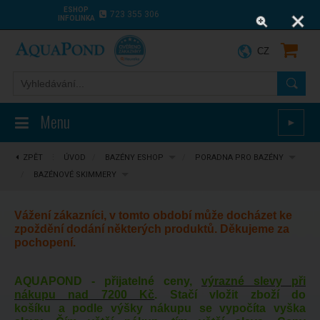
ESHOP
723 355 306
INFOLINKA
CZ
Menu
►
ZPĚT
⋮
ÚVOD
/
BAZÉNY ESHOP
/
PORADNA PRO BAZÉNY
/
BAZÉNOVÉ SKIMMERY
Vážení zákazníci, v tomto období může docházet ke
zpoždění dodání některých produktů. Děkujeme za
pochopení.
AQUAPOND - přijatelné ceny,
výrazné slevy při
nákupu nad 7200 Kč
. Stačí vložit zboží do
košíku a podle výšky nákupu se vypočíta vyška