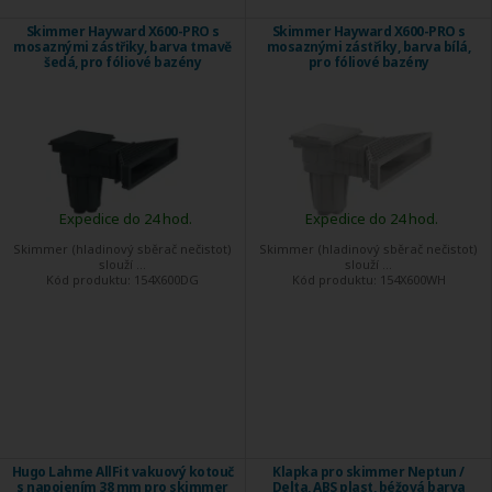
Skimmer Hayward X600-PRO s
Skimmer Hayward X600-PRO s
mosaznými zástřiky, barva tmavě
mosaznými zástřiky, barva bílá,
šedá, pro fóliové bazény
pro fóliové bazény
Expedice do 24 hod.
Expedice do 24 hod.
Skimmer (hladinový sběrač nečistot)
Skimmer (hladinový sběrač nečistot)
slouží ...
slouží ...
Kód produktu:
154X600DG
Kód produktu:
154X600WH
Hugo Lahme AllFit vakuový kotouč
Klapka pro skimmer Neptun /
s napojením 38 mm pro skimmer
Delta, ABS plast, béžová barva