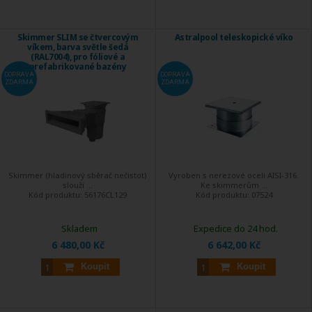
Skimmer SLIM se čtvercovým
Astralpool teleskopické víko
víkem, barva světle šedá
(RAL7004), pro fóliové a
prefabrikované bazény
DOPRAVA
DOPRAVA
ZDARMA
ZDARMA
Skimmer (hladinový sběrač nečistot)
Vyroben s nerezové oceli AISI-316.
slouží ...
Ke skimmerům ...
Kód produktu:
56176CL129
Kód produktu:
07524
Skladem
Expedice do 24 hod.
6 480,00 Kč
6 642,00 Kč
Koupit
Koupit