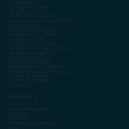
FILTRAČNÍ SETY
FILTRAČNÍ MATERIÁLY
VODOPÁDY, POTŮČKY
OSVĚTLENÍ A ELEKTRIKA
AUTOMATICKÉ DOPLŇOVÁNÍ VODY
ČIŠTĚNÍ JEZÍRKA
SKIMMERY PRO JEZÍRKA
ÚPRAVA VODY V JEZÍRKU
UVC LAMPY, OZON
POTŘEBY PRO CHOV RYB
POTŘEBY PRO VODNÍ ROSTLINY
JEZÍRKOVÉ DEKORACE
OSTATNÍ SOUČÁSTI
ZAZIMOVÁNÍ JEZÍRKA
NÁHRADNÍ DÍLY PRO JEZÍRKA
FOTOGALÉRIA NAŠE REALIZACE
INSTALAČNÍ MATERIÁL
BAZÉNOVÁ TECHNIKA
SLEVA -%
INFORMACE
O NÁS
OBCHODNÍ PODMÍNKY
REKLAMACE
DOPRAVA
OCHRANA OSOBNÍCH ÚDAJŮ
BLOG