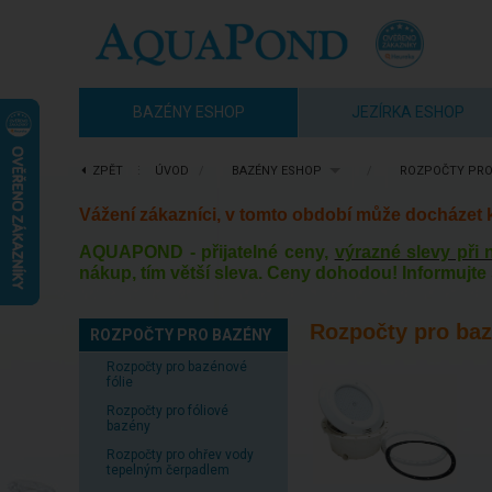
BAZÉNY ESHOP
JEZÍRKA ESHOP
ZPĚT
⋮
ÚVOD
/
BAZÉNY ESHOP
/
ROZPOČTY PRO
Vážení zákazníci, v tomto období může docházet
AQUAPOND - přijatelné ceny,
výrazné slevy při
nákup, tím větší sleva. Ceny dohodou! Informujte 
Rozpočty pro baz
ROZPOČTY PRO BAZÉNY
Rozpočty pro bazénové
fólie
Rozpočty pro fóliové
bazény
Rozpočty pro ohřev vody
tepelným čerpadlem