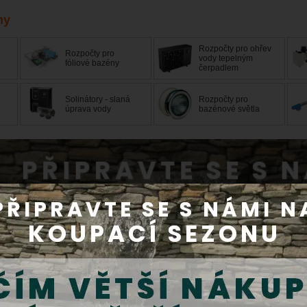
ny
Rozpočty pro ohřev
Rozpočty pro
vody tepelným
fóliové bazény
čerpadlem
Solinátory - slaná
Rozpočty pro
úprava vody
bazénové světla