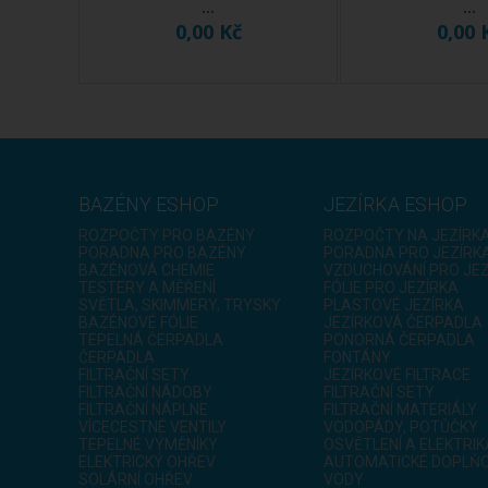
...
...
0,00 Kč
0,00 
BAZÉNY ESHOP
JEZÍRKA ESHOP
ROZPOČTY PRO BAZÉNY
ROZPOČTY NA JEZÍRK
PORADNA PRO BAZÉNY
PORADNA PRO JEZÍRK
BAZÉNOVÁ CHEMIE
VZDUCHOVÁNÍ PRO JE
TESTERY A MĚŘENÍ
FÓLIE PRO JEZÍRKA
SVĚTLA, SKIMMERY, TRYSKY
PLASTOVÉ JEZÍRKA
BAZÉNOVÉ FÓLIE
JEZÍRKOVÁ ČERPADLA
TEPELNÁ ČERPADLA
PONORNÁ ČERPADLA
ČERPADLA
FONTÁNY
FILTRAČNÍ SETY
JEZÍRKOVÉ FILTRACE
FILTRAČNÍ NÁDOBY
FILTRAČNÍ SETY
FILTRAČNÍ NÁPLNE
FILTRAČNÍ MATERIÁLY
VÍCECESTNÉ VENTILY
VODOPÁDY, POTŮČKY
TEPELNÉ VÝMĚNÍKY
OSVĚTLENÍ A ELEKTRIK
ELEKTRICKÝ OHŘEV
AUTOMATICKÉ DOPLŇO
SOLÁRNÍ OHŘEV
VODY