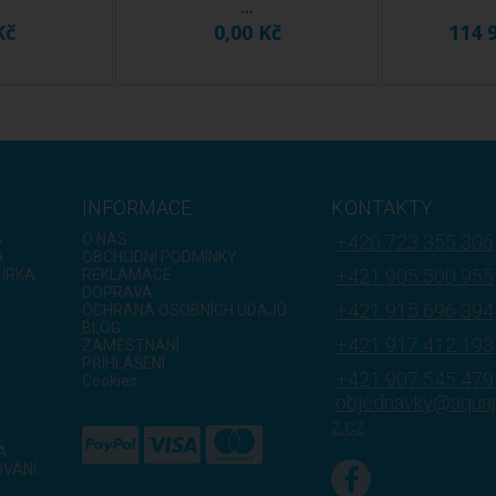
...
Kč
0,00 Kč
114 
INFORMACE
KONTAKTY
A
O NÁS
+420 723 355 306
A
OBCHODNÍ PODMÍNKY
+421 905 500 955
ZÍRKA
REKLAMACE
DOPRAVA
+421 915 696 394
OCHRANA OSOBNÍCH ÚDAJŮ
BLOG
+421 917 412 193
ZAMĚSTNÁNÍ
PŘIHLÁŠENÍ
+421 907 545 479
Cookies
objednavky@aqua
z.cz
A
VÁNÍ