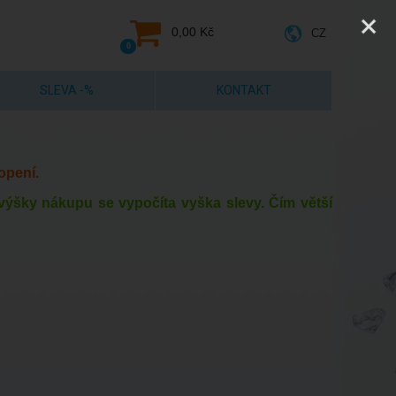
0,00 Kč
CZ
0
SLEVA -%
KONTAKT
opení.
e výšky nákupu se vypočíta vyška slevy. Čím větší