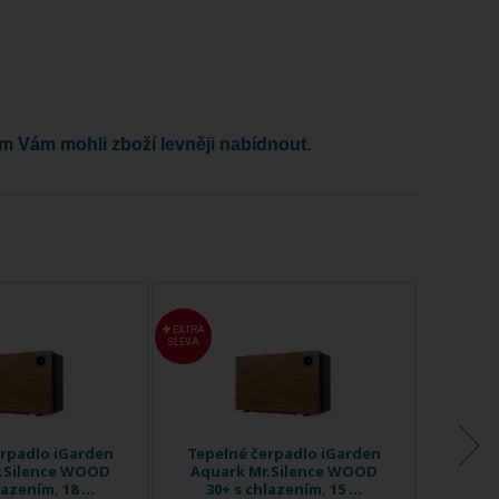
om Vám mohli zboží levněji nabídnout.
EXTRA
EXTRA
SLEVA
SLEVA
erpadlo iGarden
Tepelné čerpadlo iGarden
Tepel
.Silence WOOD
Aquark Mr.Silence WOOD
Aqua
azením, 18 ...
30+ s chlazením, 15 ...
30+