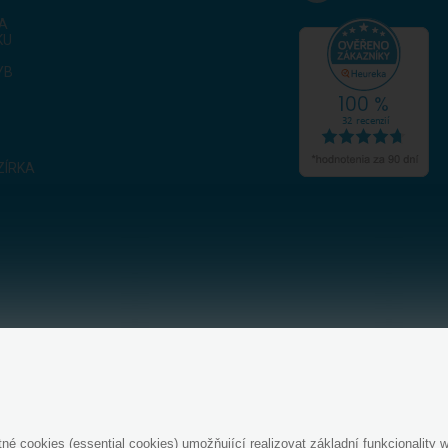
KA
KU
YB
ZÍRKA
é cookies (essential cookies) umožňující realizovat základní funkcionalit