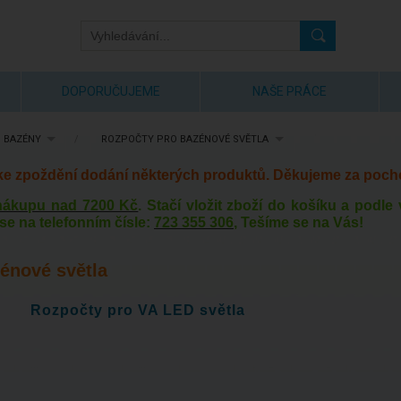
DOPORUČUJEME
NAŠE PRÁCE
 BAZÉNY
/
ROZPOČTY PRO BAZÉNOVÉ SVĚTLA
 ke zpoždění dodání některých produktů. Děkujeme za poch
 nákupu nad 7200 Kč
. Stačí vložit zboží do košíku a podl
se na telefonním čísle:
723 355 306
, Tešíme se na Vás!
énové světla
Rozpočty pro VA LED světla