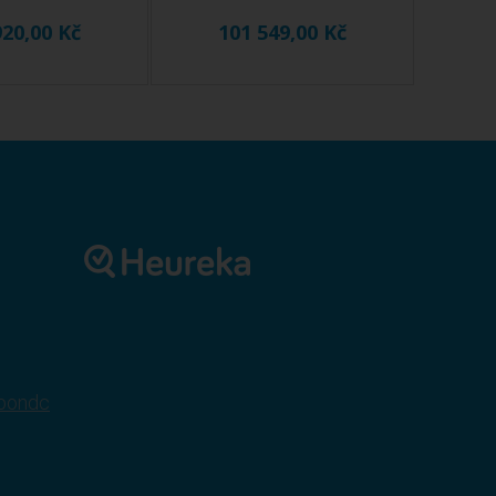
920,00 Kč
101 549,00 Kč
pondc