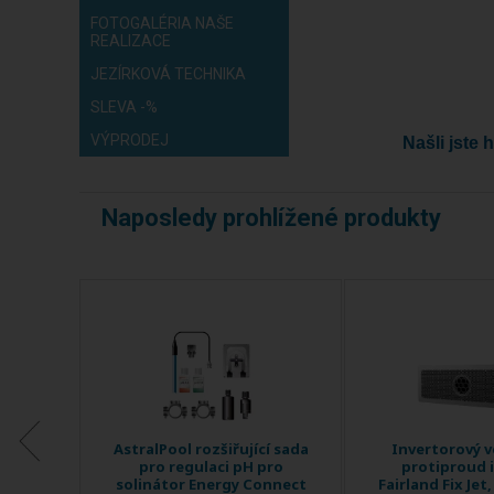
FOTOGALÉRIA NAŠE
REALIZACE
JEZÍRKOVÁ TECHNIKA
SLEVA -%
VÝPRODEJ
Našli jste
Naposledy prohlížené produkty
věný
AstralPool rozšiřující sada
Invertorový 
den
pro regulaci pH pro
protiproud 
tok 120
solinátor Energy Connect
Fairland Fix Jet