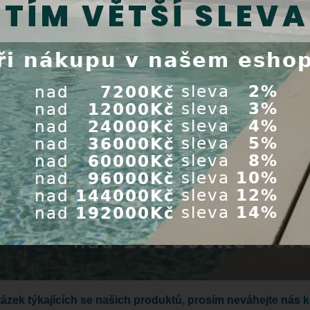
tázek týkajících se našich produktů, prosím neváhejte nás 