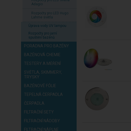
Adagio
Rozpočty pro LED Hugo
Lahme světla
Úprava vody UV lampou
Rozpočty pro jarní
spuštění bazénů
PORADNA PRO BAZÉNY
BAZÉNOVÁ CHEMIE
TESTERY A MĚŘENÍ
SVĚTLA, SKIMMERY,
TRYSKY
BAZÉNOVÉ FÓLIE
TEPELNÁ ČERPADLA
ČERPADLA
FILTRAČNÍ SETY
FILTRAČNÍ NÁDOBY
FILTRAČNÍ NÁPLNE