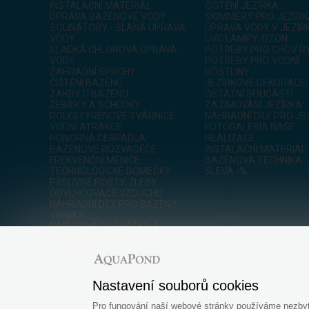
INSTALAČNÍ MATERIÁL
ČIŠTĚNÍ JEZÍRKA
ÚPRAVA BAZÉNOVÉ VODY
SKIMMERY PRO JEZÍR
SOLINÁTORY - SLANÁ ÚPRAVA
ÚPRAVA VODY V JEZÍR
VODY
UVC LAMPY, OZON
SLADKÁ CHLOROVÁ ÚPRAVA
POTŘEBY PRO CHOV R
VODY
POTŘEBY PRO VODNÍ
ZAHRADNÍ SPRCHY
ROSTLINY
ČIŠTĚNÍ BAZÉNŮ
JEZÍRKOVÉ DEKORACE
ZAKRYTÍ BAZÉNU
OSTATNÍ SOUČÁSTI
ŽEBŘÍKY A SCHŮDKY
ZAZIMOVÁNÍ JEZÍRKA
POLYSTYRENOVÉ TVÁRNICE
NÁHRADNÍ DÍLY PRO JE
VODNÍ ATRAKCE
FOTOGALÉRIA NAŠE
PONORNÁ ČERPADLA
REALIZACE
BAZÉNOVÉ ROZVADĚČE
INSTALAČNÍ MATERIÁL
FREKVENČNÍ MĚNIČE
BAZÉNOVÁ TECHNIKA
TECHNOLOGICKÉ DOMEČKY
SLEVA -%
PŘELIVNÉ ROŠTY, ŽLEBY
ODVLHČOVAČE VZDUCHU
NÁHRADNÍ DÍLY PRO BAZÉNY
VÍŘIVKY
NAFUKOVACÍ LEHÁTKA A
POSTELE
BEZPEČNOSTNÍ A ZÁCHRANNÉ
VYBAVENÍ PRO BAZÉNY
ROBOTICKÉ SEKAČKY
ZAZIMOVÁNÍ BAZÉNŮ
Nastavení souborů cookies
FOTOGALÉRIA NAŠE
REALIZACE
Pro fungování naší webové stránky používáme nezbytn