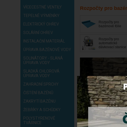
VÍCECESTNÉ VENTILY
Rozpočty pro bazé
TEPELNÉ VÝMĚNÍKY
Rozpočty pro
ELEKTRICKÝ OHŘEV
bazénové fólie
SOLÁRNÍ OHŘEV
Rozpočty pro
INSTALAČNÍ MATERIÁL
automatické
dávkovací stanice
ÚPRAVA BAZÉNOVÉ VODY
SOLINÁTORY - SLANÁ
ÚPRAVA VODY
SLADKÁ CHLOROVÁ
ÚPRAVA VODY
ZAHRADNÍ SPRCHY
ČIŠTĚNÍ BAZÉNŮ
ZAKRYTÍ BAZÉNU
ŽEBŘÍKY A SCHŮDKY
POLYSTYRENOVÉ
TVÁRNICE