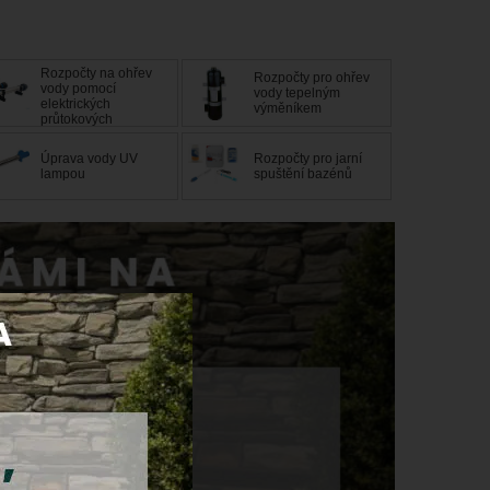
Rozpočty na ohřev
Rozpočty pro ohřev
vody pomocí
vody tepelným
elektrických
výměníkem
průtokových
ohřívačů
Úprava vody UV
Rozpočty pro jarní
lampou
spuštění bazénů