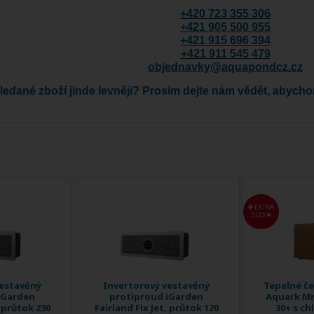
+420 723 355 306
+421 905 500 955
+421 915 696 394
+421 911 545 479
objednavky@aquapondcz.cz
 hledané zboží jinde levněji? Prosím dejte nám vědět, abych
EXTRA
SLEVA
vestavěný
Invertorový vestavěný
Tepelné č
iGarden
protiproud iGarden
Aquark Mr
, průtok 230
Fairland Fix Jet, průtok 120
30+ s chl