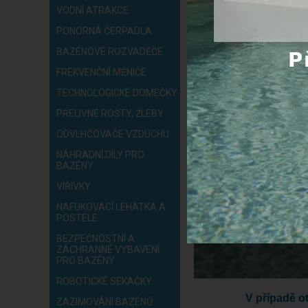
VODNÍ ATRAKCE
PONORNÁ ČERPADLA
BAZÉNOVÉ ROZVADĚČE
FREKVENČNÍ MĚNIČE
TECHNOLOGICKÉ DOMEČKY
PŘELIVNÉ ROŠTY, ŽLEBY
ODVLHČOVAČE VZDUCHU
NÁHRADNÍ DÍLY PRO
BAZÉNY
VÍŘIVKY
NAFUKOVACÍ LEHÁTKA A
POSTELE
BEZPEČNOSTNÍ A
ZÁCHRANNÉ VYBAVENÍ
PRO BAZÉNY
ROBOTICKÉ SEKAČKY
V případě o
ZAZIMOVÁNÍ BAZÉNŮ