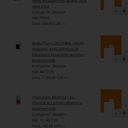
tester pro bazén měří alkalitu, pH a
volný chlór
-
+
Dostupnost:
Skladem
Kód: PT500
Cena: 405,00 CZK
/ks
Aseko Floc+C 20 l (24kg) - tekutý
vločkovač, směs polymerních
flokulantů a koagulantů pro čiření
-
+
bazénové vody
Dostupnost:
Skladem
Kód: AK12139
Cena: 1 709,00 CZK
/ks
Chemoform Alkalinita 1 kg -
přípravek pro zvýšení alkalinity v
bazénové vodě
-
+
Dostupnost:
Skladem
Kód: 911400100
Cena: 182,00 CZK
/ks