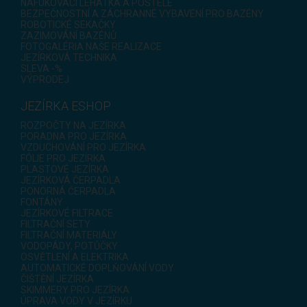
NAFUKOVACÍ LEHÁTKA A POSTELE
BEZPEČNOSTNÍ A ZÁCHRANNÉ VYBAVENÍ PRO BAZÉNY
ROBOTICKÉ SEKAČKY
ZAZIMOVÁNÍ BAZÉNŮ
FOTOGALÉRIA NAŠE REALIZACE
JEZÍRKOVÁ TECHNIKA
SLEVA -%
VÝPRODEJ
JEZÍRKA ESHOP
ROZPOČTY NA JEZÍRKA
PORADNA PRO JEZÍRKA
VZDUCHOVÁNÍ PRO JEZÍRKA
FÓLIE PRO JEZÍRKA
PLASTOVÉ JEZÍRKA
JEZÍRKOVÁ ČERPADLA
PONORNÁ ČERPADLA
FONTÁNY
JEZÍRKOVÉ FILTRACE
FILTRAČNÍ SETY
FILTRAČNÍ MATERIÁLY
VODOPÁDY, POTŮČKY
OSVĚTLENÍ A ELEKTRIKA
AUTOMATICKÉ DOPLŇOVÁNÍ VODY
ČIŠTĚNÍ JEZÍRKA
SKIMMERY PRO JEZÍRKA
ÚPRAVA VODY V JEZÍRKU