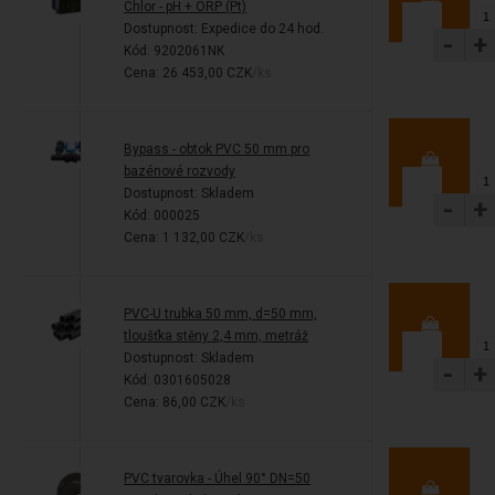
Chlor - pH + ORP (Pt)
Dostupnost:
Expedice do 24 hod.
-
+
Kód: 9202061NK
Cena: 26 453,00 CZK
/ks
Bypass - obtok PVC 50 mm pro
bazénové rozvody
Dostupnost:
Skladem
-
+
Kód: 000025
Cena: 1 132,00 CZK
/ks
PVC-U trubka 50 mm, d=50 mm,
tloušťka stěny 2,4 mm, metráž
Dostupnost:
Skladem
-
+
Kód: 0301605028
Cena: 86,00 CZK
/ks
PVC tvarovka - Úhel 90° DN=50