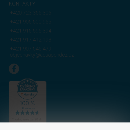
KONTAKTY
+420 723 355 306
+421 905 500 955
+421 915 696 394
+421 917 412 193
+421 907 545 479
objednavky@aquapondcz.cz