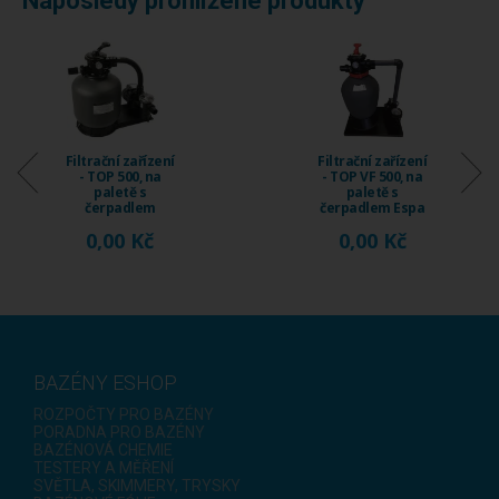
Naposledy prohlížené produkty
Filtrační zařízení
Filtrační zařízení
- TOP 500, na
- TOP VF 500, na
paletě s
paletě s
čerpadlem
čerpadlem Espa
Emaux SS075 ...
Nox ...
0,00 Kč
0,00 Kč
BAZÉNY ESHOP
ROZPOČTY PRO BAZÉNY
PORADNA PRO BAZÉNY
BAZÉNOVÁ CHEMIE
TESTERY A MĚŘENÍ
SVĚTLA, SKIMMERY, TRYSKY