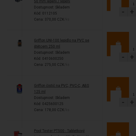
50 mm lepení / lepení
Dostupnost:
Skladem
-
+
Kód: 0112105
Cena: 370,00 CZK
/ks
Griffon UNI-100 lepidlo na PVC se
štětcem 250 ml
Dostupnost:
Skladem
-
+
Kód: 0410600250
Cena: 275,00 CZK
/ks
Griffon čistič na PVC, PVC-C, ABS
125 ml
Dostupnost:
Skladem
-
+
Kód: 0425600125
Cena: 178,00 CZK
/ks
Pool Tester PT500 - Tabletkový