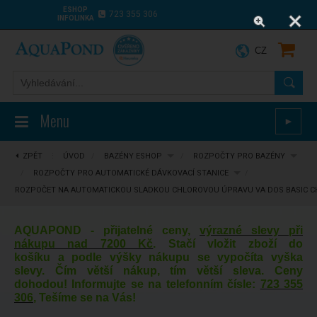
ESHOP
723 355 306
INFOLINKA
CZ
Menu
►
ZPĚT
⋮
ÚVOD
/
BAZÉNY ESHOP
/
ROZPOČTY PRO BAZÉNY
/
ROZPOČTY PRO AUTOMATICKÉ DÁVKOVACÍ STANICE
/
ROZPOČET NA AUTOMATICKOU SLADKOU CHLOROVOU ÚPRAVU VA DOS BASIC CHL
AQUAPOND - přijatelné ceny,
výrazné slevy při
nákupu nad 7200 Kč
. Stačí vložit zboží do
košíku a podle výšky nákupu se vypočíta vyška
slevy. Čím větší nákup, tím větší sleva. Ceny
dohodou! Informujte se na telefonním čísle:
723 355
306
, Tešíme se na Vás!