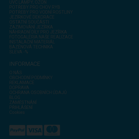
UVC LAMPY, OZON
POTŘEBY PRO CHOV RYB
POTŘEBY PRO VODNÍ ROSTLINY
JEZÍRKOVÉ DEKORACE
OSTATNÍ SOUČÁSTI
ZAZIMOVÁNÍ JEZÍRKA
NÁHRADNÍ DÍLY PRO JEZÍRKA
FOTOGALÉRIA NAŠE REALIZACE
INSTALAČNÍ MATERIÁL
BAZÉNOVÁ TECHNIKA
SLEVA -%
INFORMACE
O NÁS
OBCHODNÍ PODMÍNKY
REKLAMACE
DOPRAVA
OCHRANA OSOBNÍCH ÚDAJŮ
BLOG
ZAMĚSTNÁNÍ
PŘIHLÁŠENÍ
Cookies