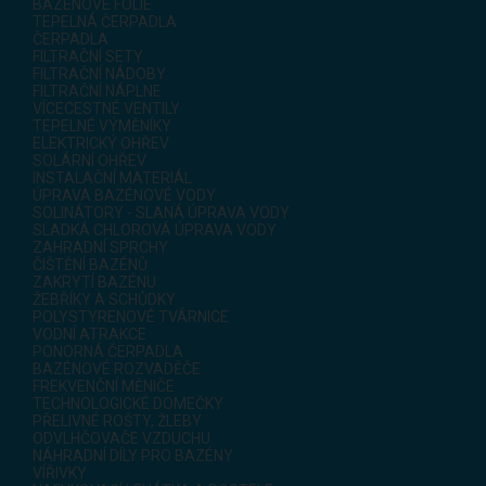
BAZÉNOVÉ FÓLIE
TEPELNÁ ČERPADLA
ČERPADLA
FILTRAČNÍ SETY
FILTRAČNÍ NÁDOBY
FILTRAČNÍ NÁPLNE
VÍCECESTNÉ VENTILY
TEPELNÉ VÝMĚNÍKY
ELEKTRICKÝ OHŘEV
SOLÁRNÍ OHŘEV
INSTALAČNÍ MATERIÁL
ÚPRAVA BAZÉNOVÉ VODY
SOLINÁTORY - SLANÁ ÚPRAVA VODY
SLADKÁ CHLOROVÁ ÚPRAVA VODY
ZAHRADNÍ SPRCHY
ČIŠTĚNÍ BAZÉNŮ
ZAKRYTÍ BAZÉNU
ŽEBŘÍKY A SCHŮDKY
POLYSTYRENOVÉ TVÁRNICE
VODNÍ ATRAKCE
PONORNÁ ČERPADLA
BAZÉNOVÉ ROZVADĚČE
FREKVENČNÍ MĚNIČE
TECHNOLOGICKÉ DOMEČKY
PŘELIVNÉ ROŠTY, ŽLEBY
ODVLHČOVAČE VZDUCHU
NÁHRADNÍ DÍLY PRO BAZÉNY
VÍŘIVKY