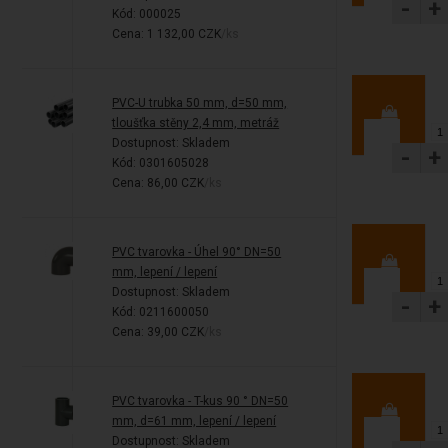
-
+
Kód: 000025
Cena: 1 132,00 CZK
/ks
PVC-U trubka 50 mm, d=50 mm,
tloušťka stěny 2,4 mm, metráž
Dostupnost:
Skladem
-
+
Kód: 0301605028
Cena: 86,00 CZK
/ks
PVC tvarovka - Úhel 90° DN=50
mm, lepení / lepení
Dostupnost:
Skladem
-
+
Kód: 0211600050
Cena: 39,00 CZK
/ks
PVC tvarovka - T-kus 90 ° DN=50
mm, d=61 mm, lepení / lepení
Dostupnost:
Skladem