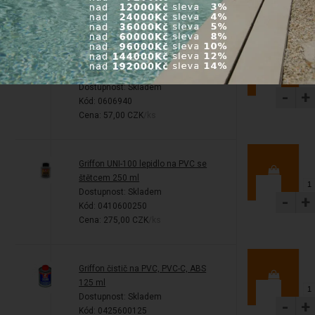
Cena: 1 023,00 CZK
/ks
PVC Trubková svorka 47-51 mm,
d=47-51 mm
Dostupnost:
Skladem
-
+
Kód: 0606940
Cena: 57,00 CZK
/ks
Griffon UNI-100 lepidlo na PVC se
štětcem 250 ml
Dostupnost:
Skladem
-
+
Kód: 0410600250
Cena: 275,00 CZK
/ks
Griffon čistič na PVC, PVC-C, ABS
125 ml
Dostupnost:
Skladem
-
+
Kód: 0425600125