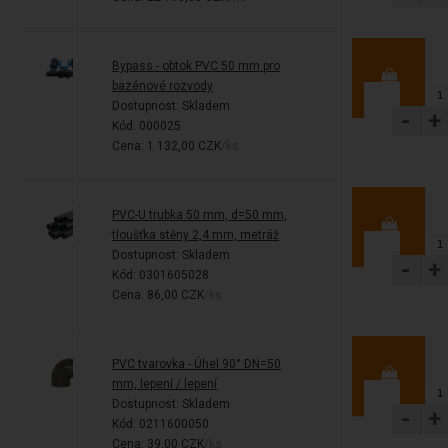
Bypass - obtok PVC 50 mm pro
bazénové rozvody
Dostupnost:
Skladem
-
+
Kód: 000025
Cena: 1 132,00 CZK
/ks
PVC-U trubka 50 mm, d=50 mm,
tloušťka stěny 2,4 mm, metráž
Dostupnost:
Skladem
-
+
Kód: 0301605028
Cena: 86,00 CZK
/ks
PVC tvarovka - Úhel 90° DN=50
mm, lepení / lepení
Dostupnost:
Skladem
-
+
Kód: 0211600050
Cena: 39,00 CZK
/ks