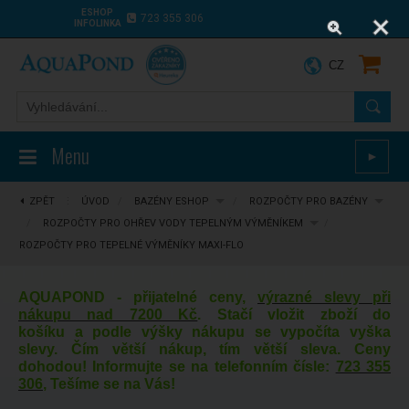
ESHOP
723 355 306
INFOLINKA
CZ
Menu
►
ZPĚT
⋮
ÚVOD
/
BAZÉNY ESHOP
/
ROZPOČTY PRO BAZÉNY
/
ROZPOČTY PRO OHŘEV VODY TEPELNÝM VÝMĚNÍKEM
/
ROZPOČTY PRO TEPELNÉ VÝMĚNÍKY MAXI-FLO
AQUAPOND - přijatelné ceny,
výrazné slevy při
nákupu nad 7200 Kč
. Stačí vložit zboží do
košíku a podle výšky nákupu se vypočíta vyška
slevy. Čím větší nákup, tím větší sleva. Ceny
dohodou! Informujte se na telefonním čísle:
723 355
306
, Tešíme se na Vás!