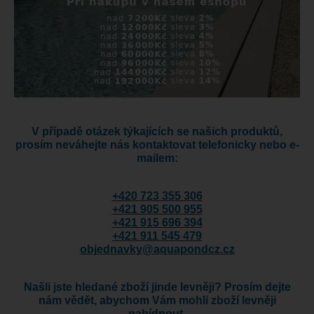
V případě otázek týkajících se našich produktů,
prosím neváhejte nás kontaktovat telefonicky nebo e-
mailem:
+420 723 355 306
+421 905 500 955
+421 915 696 394
+421 911 545 479
objednavky@aquapondcz.cz
Našli jste hledané zboží jinde levněji? Prosím dejte
nám vědět, abychom Vám mohli zboží levněji
nabídnout.