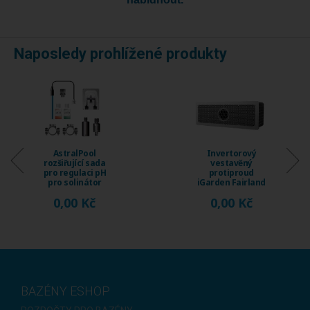
Naposledy prohlížené produkty
Invertorový
Invertorový
vestavěný
vestavěný
protiproud
protiproud
iGarden Fairland
iGarden Fairland
Fix Jet, průtok 230
Fix Jet, průtok 120
0,00 Kč
0,00 Kč
...
...
BAZÉNY ESHOP