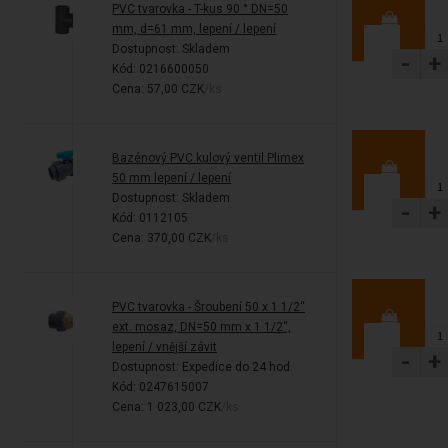
PVC tvarovka - T-kus 90 ° DN=50
mm, d=61 mm, lepení / lepení
Dostupnost:
Skladem
-
+
Kód: 0216600050
Cena: 57,00 CZK
/ks
Bazénový PVC kulový ventil Plimex
50 mm lepení / lepení
Dostupnost:
Skladem
-
+
Kód: 0112105
Cena: 370,00 CZK
/ks
PVC tvarovka - Šroubení 50 x 1 1/2“
ext. mosaz, DN=50 mm x 1 1/2“,
lepení / vnější závit
-
+
Dostupnost:
Expedice do 24 hod.
Kód: 0247615007
Cena: 1 023,00 CZK
/ks