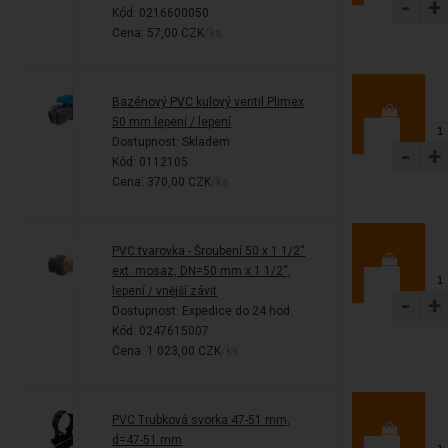
-
+
Kód: 0216600050
Cena: 57,00 CZK
/ks
Bazénový PVC kulový ventil Plimex
50 mm lepení / lepení
Dostupnost:
Skladem
-
+
Kód: 0112105
Cena: 370,00 CZK
/ks
PVC tvarovka - Šroubení 50 x 1 1/2“
ext. mosaz, DN=50 mm x 1 1/2“,
lepení / vnější závit
-
+
Dostupnost:
Expedice do 24 hod.
Kód: 0247615007
Cena: 1 023,00 CZK
/ks
PVC Trubková svorka 47-51 mm,
d=47-51 mm