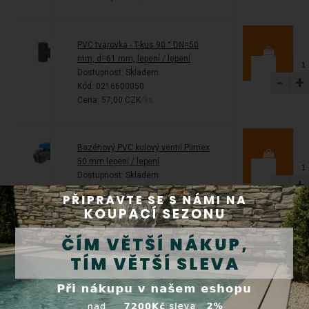
PVC tvarovka - T-kus 90 ° DN=50
mm, d=61 mm, lepení / lepení
Dostupnost:
Skladem
-
+
Kód: 0216600050
Cena: 57,00 CZK
/ks
Bazénový PVC kulový ventil Plimex
50 mm lepení / lepení
Dostupnost:
Skladem
-
+
Kód: 0112105
Cena: 370,00 CZK
/ks
PVC tvarovka - Šroubení 50 x 1 1/2“
ext. mosaz, DN=50 mm x 1 1/2“,
lepení / vnější závit
-
+
Dostupnost:
Expedice do 24 hod.
Kód: 0247615007