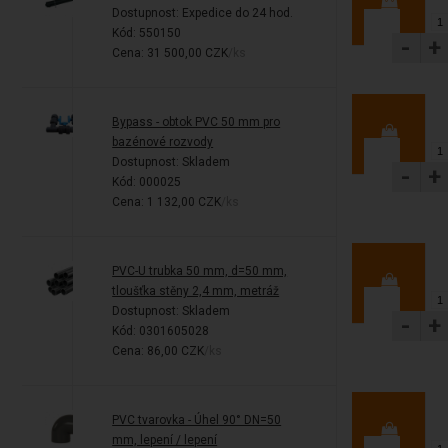
Dostupnost:
Expedice do 24 hod.
Kód: 550150
-
+
Cena: 31 500,00 CZK
/ks
Bypass - obtok PVC 50 mm pro
bazénové rozvody
Dostupnost:
Skladem
-
+
Kód: 000025
Cena: 1 132,00 CZK
/ks
PVC-U trubka 50 mm, d=50 mm,
tloušťka stěny 2,4 mm, metráž
Dostupnost:
Skladem
-
+
Kód: 0301605028
Cena: 86,00 CZK
/ks
PVC tvarovka - Úhel 90° DN=50
mm, lepení / lepení