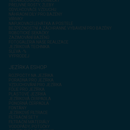
TECHNOLOGICKÉ DOMEČKY
PŘELIVNÉ ROŠTY, ŽLEBY
ODVLHČOVAČE VZDUCHU
NÁHRADNÍ DÍLY PRO BAZÉNY
VÍŘIVKY
NAFUKOVACÍ LEHÁTKA A POSTELE
BEZPEČNOSTNÍ A ZÁCHRANNÉ VYBAVENÍ PRO BAZÉNY
ROBOTICKÉ SEKAČKY
ZAZIMOVÁNÍ BAZÉNŮ
FOTOGALÉRIA NAŠE REALIZACE
JEZÍRKOVÁ TECHNIKA
SLEVA -%
VÝPRODEJ
JEZÍRKA ESHOP
ROZPOČTY NA JEZÍRKA
PORADNA PRO JEZÍRKA
VZDUCHOVÁNÍ PRO JEZÍRKA
FÓLIE PRO JEZÍRKA
PLASTOVÉ JEZÍRKA
JEZÍRKOVÁ ČERPADLA
PONORNÁ ČERPADLA
FONTÁNY
JEZÍRKOVÉ FILTRACE
FILTRAČNÍ SETY
FILTRAČNÍ MATERIÁLY
VODOPÁDY, POTŮČKY