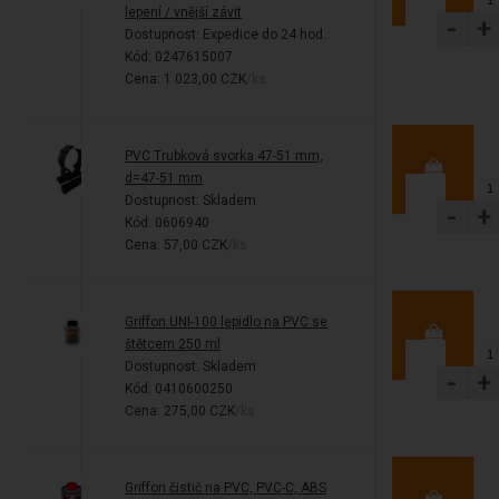
lepení / vnější závit
-
+
Dostupnost:
Expedice do 24 hod.
Kód: 0247615007
Cena: 1 023,00 CZK
/ks
PVC Trubková svorka 47-51 mm,
d=47-51 mm
Dostupnost:
Skladem
-
+
Kód: 0606940
Cena: 57,00 CZK
/ks
Griffon UNI-100 lepidlo na PVC se
štětcem 250 ml
Dostupnost:
Skladem
-
+
Kód: 0410600250
Cena: 275,00 CZK
/ks
Griffon čistič na PVC, PVC-C, ABS