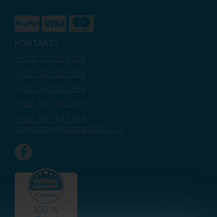
KONTAKTY
+420 723 355 306
+421 905 500 955
+421 915 696 394
+421 917 412 193
+421 907 545 479
objednavky@aquapondcz.cz