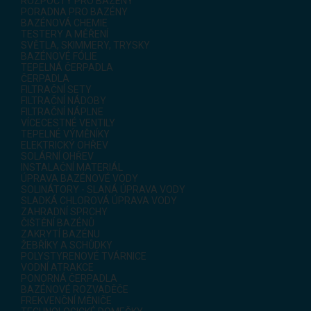
ROZPOČTY PRO BAZÉNY
PORADNA PRO BAZÉNY
BAZÉNOVÁ CHEMIE
TESTERY A MĚŘENÍ
SVĚTLA, SKIMMERY, TRYSKY
BAZÉNOVÉ FÓLIE
TEPELNÁ ČERPADLA
ČERPADLA
FILTRAČNÍ SETY
FILTRAČNÍ NÁDOBY
FILTRAČNÍ NÁPLNE
VÍCECESTNÉ VENTILY
TEPELNÉ VÝMĚNÍKY
ELEKTRICKÝ OHŘEV
SOLÁRNÍ OHŘEV
INSTALAČNÍ MATERIÁL
ÚPRAVA BAZÉNOVÉ VODY
SOLINÁTORY - SLANÁ ÚPRAVA VODY
SLADKÁ CHLOROVÁ ÚPRAVA VODY
ZAHRADNÍ SPRCHY
ČIŠTĚNÍ BAZÉNŮ
ZAKRYTÍ BAZÉNU
ŽEBŘÍKY A SCHŮDKY
POLYSTYRENOVÉ TVÁRNICE
VODNÍ ATRAKCE
PONORNÁ ČERPADLA
BAZÉNOVÉ ROZVADĚČE
FREKVENČNÍ MĚNIČE