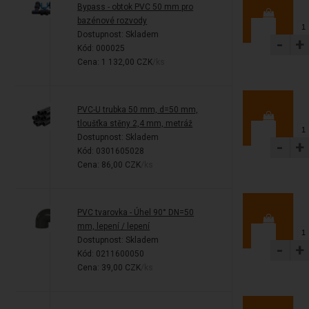
Bypass - obtok PVC 50 mm pro
bazénové rozvody
Dostupnost:
Skladem
-
+
Kód: 000025
Cena: 1 132,00 CZK
/ks
PVC-U trubka 50 mm, d=50 mm,
tloušťka stěny 2,4 mm, metráž
Dostupnost:
Skladem
-
+
Kód: 0301605028
Cena: 86,00 CZK
/ks
PVC tvarovka - Úhel 90° DN=50
mm, lepení / lepení
Dostupnost:
Skladem
-
+
Kód: 0211600050
Cena: 39,00 CZK
/ks