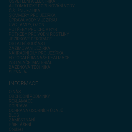
OSVĚTLENÍ A ELEKTRIKA
AUTOMATICKÉ DOPLŇOVÁNÍ VODY
ČIŠTĚNÍ JEZÍRKA
SKIMMERY PRO JEZÍRKA
ÚPRAVA VODY V JEZÍRKU
UVC LAMPY, OZON
POTŘEBY PRO CHOV RYB
POTŘEBY PRO VODNÍ ROSTLINY
JEZÍRKOVÉ DEKORACE
OSTATNÍ SOUČÁSTI
ZAZIMOVÁNÍ JEZÍRKA
NÁHRADNÍ DÍLY PRO JEZÍRKA
FOTOGALÉRIA NAŠE REALIZACE
INSTALAČNÍ MATERIÁL
BAZÉNOVÁ TECHNIKA
SLEVA -%
INFORMACE
O NÁS
OBCHODNÍ PODMÍNKY
REKLAMACE
DOPRAVA
OCHRANA OSOBNÍCH ÚDAJŮ
BLOG
ZAMĚSTNÁNÍ
PŘIHLÁŠENÍ
Cookies