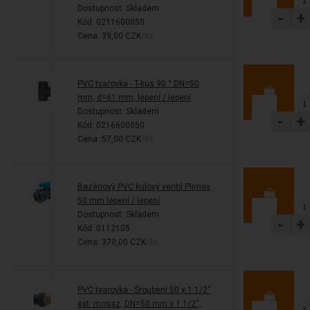
Dostupnost:
Skladem
-
+
Kód: 0211600050
Cena: 39,00 CZK
/ks
PVC tvarovka - T-kus 90 ° DN=50
mm, d=61 mm, lepení / lepení
Dostupnost:
Skladem
-
+
Kód: 0216600050
Cena: 57,00 CZK
/ks
Bazénový PVC kulový ventil Plimex
50 mm lepení / lepení
Dostupnost:
Skladem
-
+
Kód: 0112105
Cena: 370,00 CZK
/ks
PVC tvarovka - Šroubení 50 x 1 1/2“
ext. mosaz, DN=50 mm x 1 1/2“,