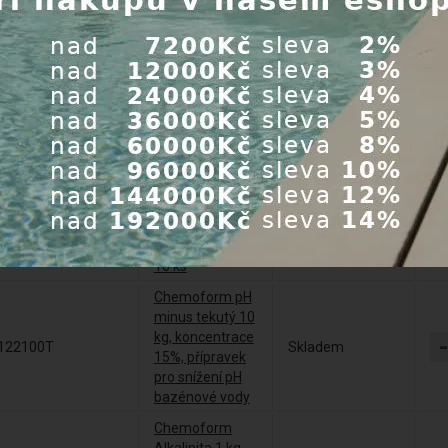
25600125
PVC, PVC-C,
Skladem
ABS 125 ml
Pool Tester
PT500 -
Tabletkový
500
tester pro
Skladem
bazén měří
alkalitu, pH a
volný chlór
PoolCheck Salt
- testovací
2482341
Skladem
proužky na sůl
16 ks
Chemoform pH
minus tekutý 10
kg, koncentrace
122100T
Skladem
15%, přípravek
pro snížení pH
bazénové vody
Chemoform
Alkalinita 1 kg -