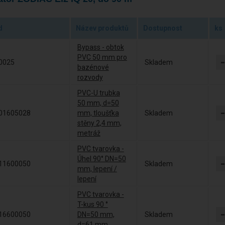
d
Název produktů
Dostupnost
ks
Bypass - obtok
PVC 50 mm pro
0025
Skladem
bazénové
rozvody
PVC-U trubka
50 mm, d=50
01605028
mm, tloušťka
Skladem
stěny 2,4 mm,
metráž
PVC tvarovka -
Úhel 90° DN=50
11600050
Skladem
mm, lepení /
lepení
PVC tvarovka -
T-kus 90 °
16600050
DN=50 mm,
Skladem
d=61 mm,