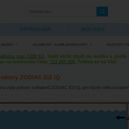
DOPORUČUJEME
NAŠE PRÁCE
 BAZÉNY
/
SOLINÁTORY - SLANÁ ÚPRAVA VODY
/
ROZPOČTY PRO
 nákupu nad 7200 Kč
. Stačí vložit zboží do košíku a podl
se na telefonním čísle:
723 355 306
, Tešíme se na Vás!
inátory ZODIAC Ei2 iQ
vu vody pomocí solinátorů ZODIAC Ei2 iQ, pro různé velikosti bazé