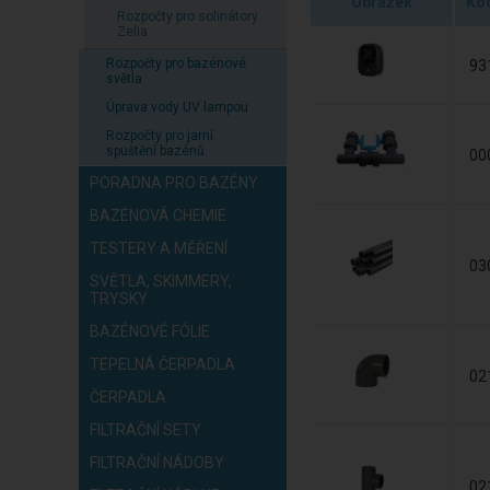
Obrázek
Kó
Rozpočty pro solinátory
Zelia
Rozpočty pro bazénové
93
světla
Úprava vody UV lampou
Rozpočty pro jarní
spuštění bazénů
00
PORADNA PRO BAZÉNY
BAZÉNOVÁ CHEMIE
TESTERY A MĚŘENÍ
03
SVĚTLA, SKIMMERY,
TRYSKY
BAZÉNOVÉ FÓLIE
TEPELNÁ ČERPADLA
02
ČERPADLA
FILTRAČNÍ SETY
FILTRAČNÍ NÁDOBY
02