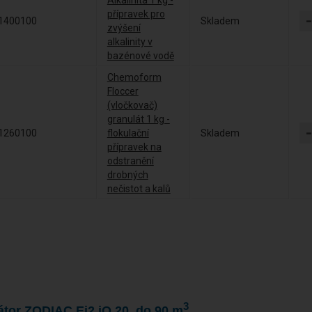
přípravek pro
1400100
Skladem
zvýšení
alkalinity v
bazénové vodě
Chemoform
Floccer
(vločkovač)
granulát 1 kg -
1260100
flokulační
Skladem
přípravek na
odstranění
drobných
nečistot a kalů
3
átor ZODIAC Ei2 iQ 20, do 90 m