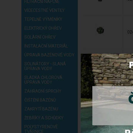
FILTRAČNÍ NÁPLNE
VÍCECESTNÉ VENTILY
TEPELNÉ VÝMĚNÍKY
ELEKTRICKÝ OHŘEV
02
SOLÁRNÍ OHŘEV
INSTALAČNÍ MATERIÁL
ÚPRAVA BAZÉNOVÉ VODY
01
SOLINÁTORY - SLANÁ
ÚPRAVA VODY
SLADKÁ CHLOROVÁ
ÚPRAVA VODY
51
ZAHRADNÍ SPRCHY
ČIŠTĚNÍ BAZÉNŮ
ZAKRYTÍ BAZÉNU
04
ŽEBŘÍKY A SCHŮDKY
POLYSTYRENOVÉ
TVÁRNICE