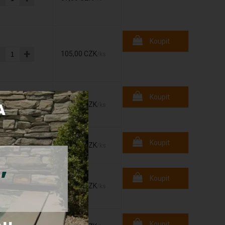
Koupit
-
+
105,00 CZK
/ks
Koupit
-
+
370,00 CZK
/ks
-
+
Koupit
775,00 CZK
/ks
Koupit
-
+
275,00 CZK
/ks
Koupit