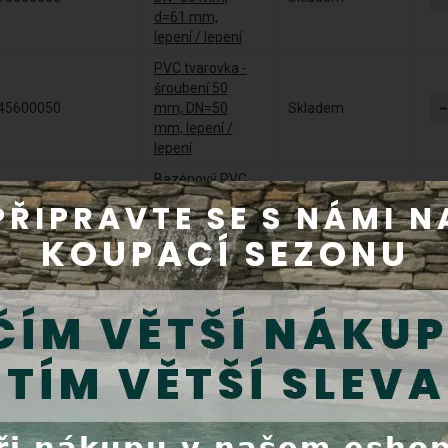
d=61 mm,
lepení / lepení
PVC tvarovka -
šroubení 50
45600050
mm, DN=50
Skladem
mm, lepení /
lepení
Bazénový PVC
kulový ventil
12105
Skladem
Plimex 50 mm
lepení / lepení
Pospojení Titan
21201+0216600050
- uzemnění
Do 5 dnů
DN=50mm
Griffon UNI-100
lepidlo na PVC
10600250
Skladem
se štětcem 250
ml
Griffon čistič na