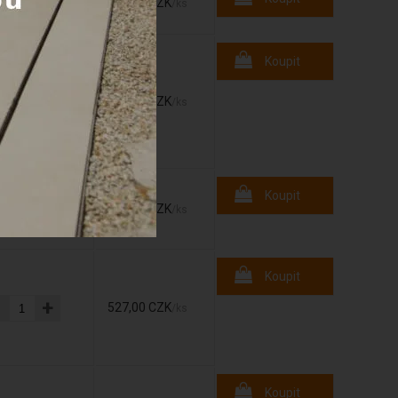
-
+
178,00 CZK
/ks
Koupit
-
+
405,00 CZK
/ks
Koupit
-
+
345,00 CZK
/ks
Koupit
-
+
527,00 CZK
/ks
Koupit