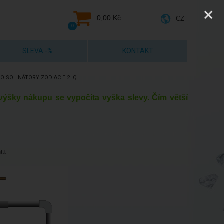
0,00 Kč
CZ
0
SLEVA -%
KONTAKT
 SOLINÁTORY ZODIAC EI2 IQ
e výšky nákupu se vypočíta vyška slevy. Čím větší
nu.