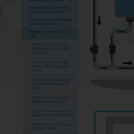
Rozpočty pro ohřev vody
tepelným výměníkem
Rozpočty pro automatické
dávkovací stanice
Solinátory - slaná úprava
vody
Rozpočet pro solinátor
ASEKO ASIN Aqua SALT
REDOX vs
Rozpočet pro solinátor
ASEKO ASIN Aqua SALT
CLF vs
Rozpočty pro solinátory
ASEKO ASIN Aqua Salt
eOX
Rozpočet pro solinátor
ASEKO ASIN SALT 25
Rozpočty pro solinátory
Aquagem iGarden Mr.Pure
Rozpočty pro solinátory
VA SALT SMART