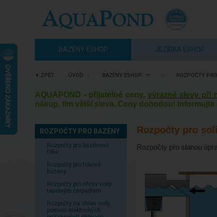
BAZÉNY ESHOP
JEZÍRKA ESHOP
ZPĚT
⋮
ÚVOD
/
BAZÉNY ESHOP
/
ROZPOČTY PRO
AQUAPOND - přijatelné ceny,
výrazné slevy při
nákup, tím větší sleva. Ceny dohodou! Informujte 
Rozpočty pro sol
ROZPOČTY PRO BAZÉNY
Rozpočty pro bazénové
Rozpočty pro slanou úpra
fólie
Rozpočty pro fóliové
bazény
Rozpočty pro ohřev vody
tepelným čerpadlem
Rozpočty na ohřev vody
pomocí elektrických
průtokových ohřívačů