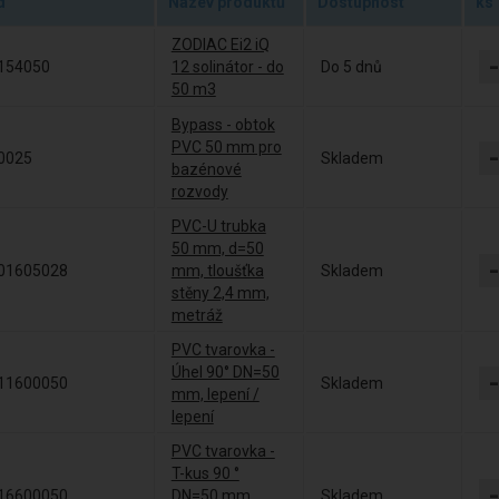
d
Název produktů
Dostupnost
ks
ZODIAC Ei2 iQ
154050
12 solinátor - do
Do 5 dnů
50 m3
Bypass - obtok
PVC 50 mm pro
0025
Skladem
bazénové
rozvody
PVC-U trubka
50 mm, d=50
01605028
mm, tloušťka
Skladem
stěny 2,4 mm,
metráž
PVC tvarovka -
Úhel 90° DN=50
11600050
Skladem
mm, lepení /
lepení
PVC tvarovka -
T-kus 90 °
16600050
DN=50 mm,
Skladem