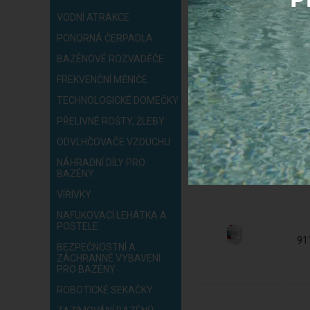
04
VODNÍ ATRAKCE
PONORNÁ ČERPADLA
BAZÉNOVÉ ROZVADĚČE
FREKVENČNÍ MĚNIČE
PT
TECHNOLOGICKÉ DOMEČKY
PŘELIVNÉ ROŠTY, ŽLEBY
ODVLHČOVAČE VZDUCHU
NÁHRADNÍ DÍLY PRO
69
BAZÉNY
VÍŘIVKY
NAFUKOVACÍ LEHÁTKA A
POSTELE
91
BEZPEČNOSTNÍ A
ZÁCHRANNÉ VYBAVENÍ
PRO BAZÉNY
ROBOTICKÉ SEKAČKY