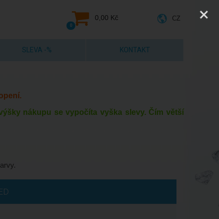
0,00 Kč
CZ
0
SLEVA -%
KONTAKT
opení.
e výšky nákupu se vypočíta vyška slevy. Čím větší
arvy.
Do 5 dnů
ED