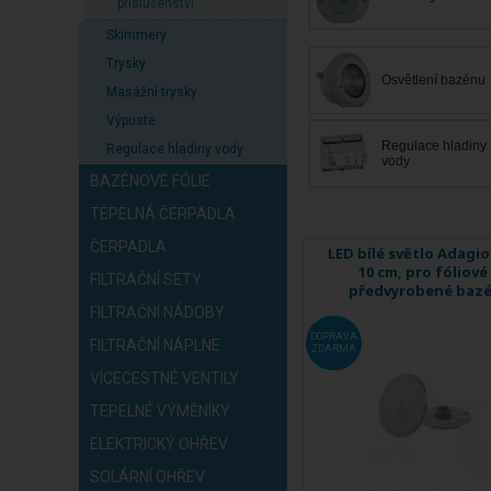
příslušenství
Skimmery
Trysky
Osvětlení bazénu
Masážní trysky
Výpuste
Regulace hladiny
Regulace hladiny vody
vody
BAZÉNOVÉ FÓLIE
TEPELNÁ ČERPADLA
ČERPADLA
LED bílé světlo Adagio
10 cm, pro fóliové
FILTRAČNÍ SETY
předvyrobené baz
FILTRAČNÍ NÁDOBY
DOPRAVA
FILTRAČNÍ NÁPLNE
ZDARMA
VÍCECESTNÉ VENTILY
TEPELNÉ VÝMĚNÍKY
ELEKTRICKÝ OHŘEV
SOLÁRNÍ OHŘEV