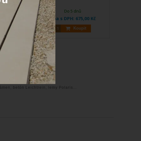
 24 hod.
Do 5 dnů
 100,00 Kč
Cena s DPH:
675,00 Kč
oupit
Koupit
men, betón Leichtrein, lemy Polaris...