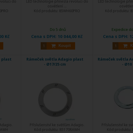
evoluci do
LED technologie přinesla revoluci do
LED technologie přin
osvětlení ...
osvětlení
0PRO
Kód produktu:
85WH60PRO
Kód produktu:
8
Do 5 dnů
Expedice do
00 Kč
Cena s DPH:
10 044,00 Kč
Cena s DPH:
1
Koupit
K
 plast
Rámeček světla Adagio plast
Rámeček světla A
- Ø17/25 cm
- Ø10
 Adagio.
Příslušenství ke světlům Adagio.
Příslušenství ke s
RAWH
Kód produktu:
85170RAWH
Kód produktu: