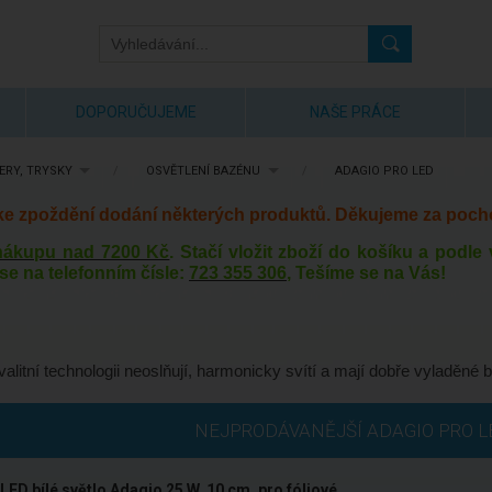
DOPORUČUJEME
NAŠE PRÁCE
ERY, TRYSKY
/
OSVĚTLENÍ BAZÉNU
/
ADAGIO PRO LED
 ke zpoždění dodání některých produktů. Děkujeme za poch
 nákupu nad 7200 Kč
. Stačí vložit zboží do košíku a podl
se na telefonním čísle:
723 355 306
, Tešíme se na Vás!
alitní technologii neoslňují, harmonicky svítí a mají dobře vyladěné b
NEJPRODÁVANĚJŠÍ ADAGIO PRO L
LED bílé světlo Adagio 25 W, 10 cm, pro fóliové ...