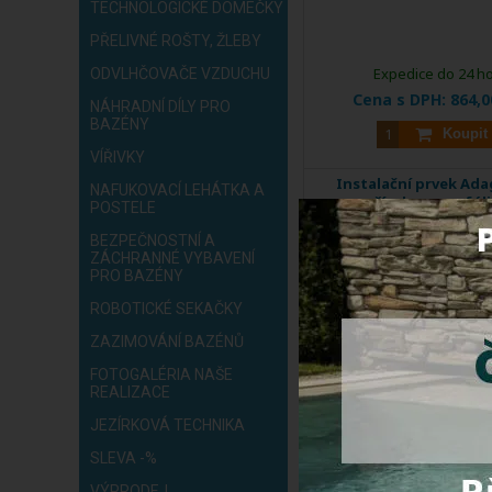
TECHNOLOGICKÉ DOMEČKY
PŘELIVNÉ ROŠTY, ŽLEBY
Expedice do 24 h
ODVLHČOVAČE VZDUCHU
Cena s DPH:
864,0
NÁHRADNÍ DÍLY PRO
BAZÉNY
Koupit
VÍŘIVKY
Instalační prvek Ada
NAFUKOVACÍ LEHÁTKA A
přírubou pro fóli
POSTELE
BEZPEČNOSTNÍ A
ZÁCHRANNÉ VYBAVENÍ
PRO BAZÉNY
ROBOTICKÉ SEKAČKY
ZAZIMOVÁNÍ BAZÉNŮ
FOTOGALÉRIA NAŠE
REALIZACE
JEZÍRKOVÁ TECHNIKA
Příslušenství ke světlům
Kód produktu:
85W
SLEVA -%
VÝPRODEJ