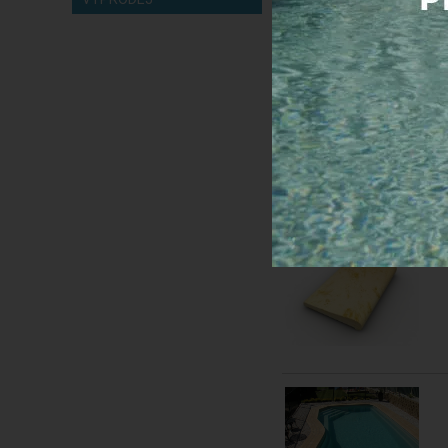
Expedice do 24 h
Cena s DPH:
1 350,
Koupit
PORADNA PRO BA