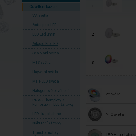
1.
Osvětlení bazénu
VA světla
Astralpool LED
LED Ledlumin
2.
Adagio Pro LED
Sea Maid světla
MTS světla
3.
Hayward světla
Malé LED světla
Halogenové osvětlení
VA světla
PAR56 - komplety a
kompatibilní LED žárovky
LED Hugo Lahme
MTS světla
Náhradní žárovky
Transformátory a
LED Hugo Lahme