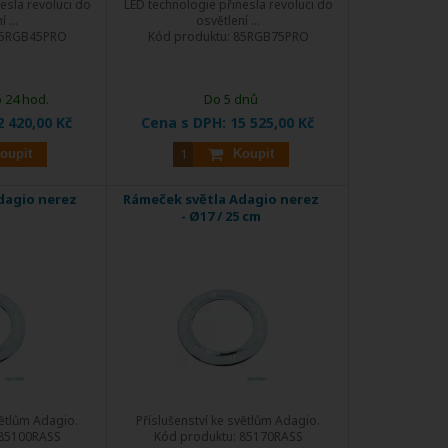
esla revoluci do
LED technologie přinesla revoluci do
 ...
osvětlení ...
5RGB45PRO
Kód produktu:
85RGB75PRO
 24 hod.
Do 5 dnů
2 420,00 Kč
Cena s DPH:
15 525,00 Kč
oupit
Koupit
dagio nerez
Rámeček světla Adagio nerez
- Ø17 / 25 cm
větlům Adagio.
Příslušenství ke světlům Adagio.
85100RASS
Kód produktu:
85170RASS