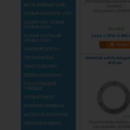
LED technologie přinesla r
INSTALAČNÍ MATERIÁL
osvětlení ...
Kód produktu:
85WH3
ÚPRAVA BAZÉNOVÉ VODY
SOLINÁTORY - SLANÁ
ÚPRAVA VODY
Do 5 dnů
Cena s DPH:
6 885,
SLADKÁ CHLOROVÁ
ÚPRAVA VODY
Koupit
ZAHRADNÍ SPRCHY
Rámeček světla Adagio
ČIŠTĚNÍ BAZÉNŮ
- Ø10 cm
ZAKRYTÍ BAZÉNU
ŽEBŘÍKY A SCHŮDKY
POLYSTYRENOVÉ
TVÁRNICE
VODNÍ ATRAKCE
PONORNÁ ČERPADLA
BAZÉNOVÉ ROZVADĚČE
Příslušenství ke světlům
FREKVENČNÍ MĚNIČE
Kód produktu:
85100