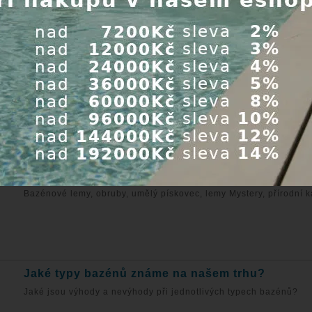
od.
Expedice do 24 hod.
Expedice do
00 Kč
Cena s DPH:
4 115,00 Kč
Cena s DPH:
8
Koupit
K
ZÉNY
Jaký typ bazénového lemu vybrat?
Bazénové lemy, obruby, umělý pískovec, lemy Mystery, přírodní ká
Jaké typy bazénů známe na našem trhu?
Jaké jsou výhody a nevýhody při jednotlivých typech bazénů?