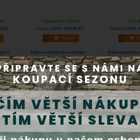
od.
Expedice do 24 hod.
Do 5 
0 Kč
Cena s DPH:
888,00 Kč
Cena s DPH:
1
Koupit
K
gio s
Elektroskrinka ke světlům
Elektroskříňka 
i
Adagio/Spectravision + 1
Adagio/Spectrav
klíčenka
kľúčen
DOPRAVA
ZDARMA
EXTRA
SLEVA
 Adagio
Příslušenství ke světlům
Příslušenství 
TMS
Adagio/Spectravision. ...
světlome
Kód produktu:
81PLSREM
Kód produktu: