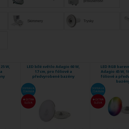
příslušenství
Skimmery
Trysky
 25 W,
LED bílé světlo Adagio 60 W,
LED RGB barev
 a
17 cm, pro fóliové a
Adagio 45 W, 1
ény
předvyrobené bazény
fóliové a pře
bazén
DOPRAVA
DOPRAVA
ZDARMA
ZDARMA
EXTRA
EXTRA
SLEVA
SLEVA