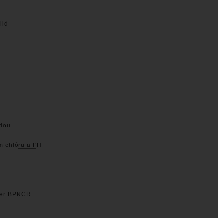
lid
odou
m chlóru a PH-
rter BPNCR