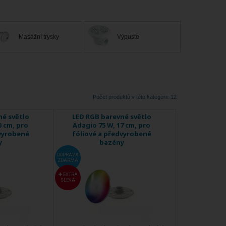
Masážní trysky
Výpuste
Počet produktů v této kategorii: 12
né světlo
LED RGB barevné světlo
0 cm, pro
Adagio 75 W, 17 cm, pro
dvyrobené
fóliové a předvyrobené
y
bazény
DOPRAVA
ZDARMA
EXTRA
SLEVA