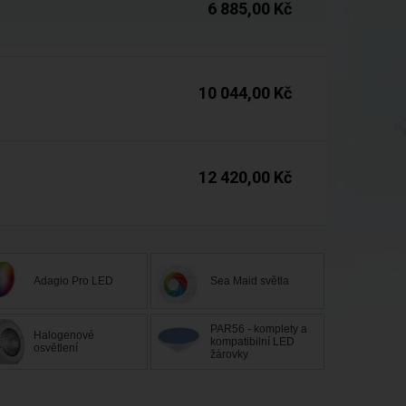
6 885,00 Kč
Do 5 dnů
10 044,00 Kč
Expedice do 24 hod.
12 420,00 Kč
Adagio Pro LED
Sea Maid světla
PAR56 - komplety a
Halogenové
kompatibilní LED
osvětlení
žárovky