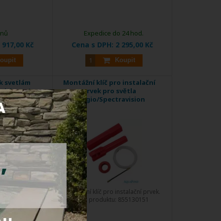
dnů
Expedice do 24 hod.
 917,00 Kč
Cena s DPH:
2 295,00 Kč
oupit
Koupit
k svetlám
Montážní klíč pro instalační
ision + 1
prvek pro světla
ka
Adagio/Spectravision
k podvodním
Montážní klíč pro instalační prvek.
tům.
Kód produktu:
855130151
81PLPREM