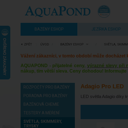
BAZÉNY ESHOP
JEZÍRKA ESHOP
ZPĚT
⋮
ÚVOD
/
BAZÉNY ESHOP
/
SVĚTLA, SKIMM
Vážení zákazníci, v tomto období může docházet
AQUAPOND - přijatelné ceny,
výrazné slevy při
nákup, tím větší sleva. Ceny dohodou! Informujte 
Adagio Pro LED
ROZPOČTY PRO BAZÉNY
PORADNA PRO BAZÉNY
LED světla Adagio díky kv
BAZÉNOVÁ CHEMIE
TESTERY A MĚŘENÍ
SVĚTLA, SKIMMERY,
TRYSKY